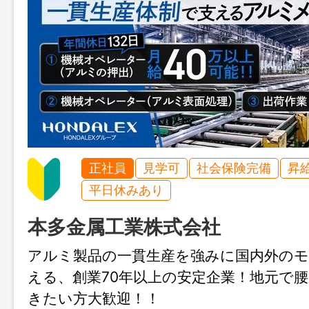
正社員
見学可
社会保険完備
昇
平日休みあり
本多金属工業株式会社
アルミ製品の一貫生産を強みに国内外の
える、創業70年以上の安定企業！地元で
きたい方大歓迎！！