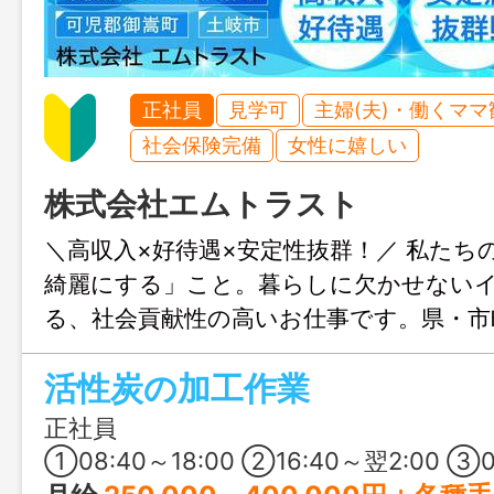
正社員
見学可
主婦(夫)・働くママ
社会保険完備
女性に嬉しい
株式会社エムトラスト
＼高収入×好待遇×安定性抜群！／ 私たち
綺麗にする」こと。暮らしに欠かせない
る、社会貢献性の高いお仕事です。県・市
依頼が中心のため、景気に左右されにくく
活性炭の加工作業
と仕事量をしっかり確保できます！
正社員
①08:40～18:00 ②16:40～翌2:00 ③01:00