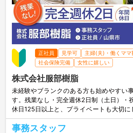
正社員
見学可
主婦(夫)・働くママ
社会保険完備
女性に嬉しい
株式会社服部樹脂
未経験やブランクのある方も始めやすい
す。残業なし・完全週休2日制（土日）・
休日125日以上と、プライベートも大切
す。少人数で相談しやすい職場なので、安
事務スタッフ
できる環境です。