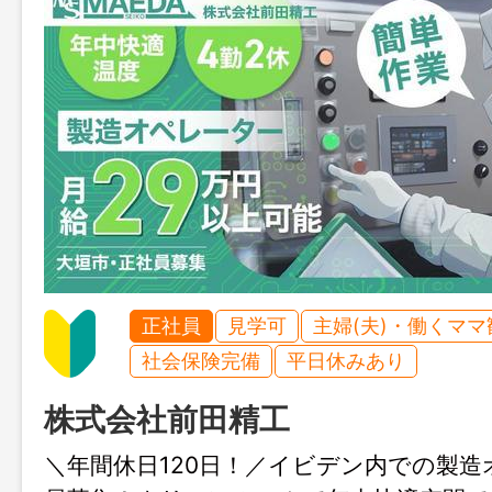
正社員
見学可
主婦(夫)・働くママ
社会保険完備
平日休みあり
株式会社前田精工
＼年間休日120日！／イビデン内での製造