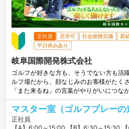
正社員
見学可
社会保険完備
昇
平日休みあり
岐阜国際開発株式会社
ゴルフが好きな方も、そうでない方も活
ルフ場だから、顔なじみのお客様がたく
「また来るね」の言葉がやりがいにつな
マスター室（ゴルフプレーの
正社員
【A】6:00～15:00 【B】6:30～15:30 【C】7:00～16:00 日替わりシフト制／