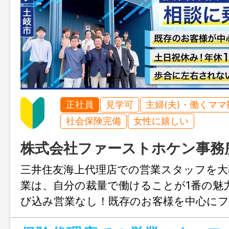
正社員
見学可
主婦(夫)・働くママ
社会保険完備
女性に嬉しい
株式会社ファーストホケン事務
三井住友海上代理店での営業スタッフを大
業は、自分の裁量で働けることが1番の魅
び込み営業なし！既存のお客様を中心に
で、初めての方でも大丈夫！