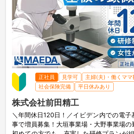
正社員
見学可
主婦(夫)・働くママ
社会保険完備
平日休みあり
株式会社前田精工
＼年間休日120日！／イビデン内での電子
事で増員募集！大垣事業場・大野事業場の
初めての方でも、充実した研修プランが