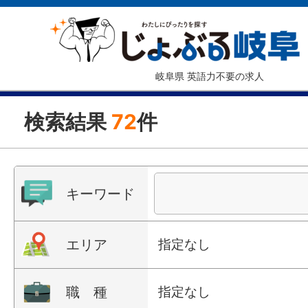
岐阜県 英語力不要の求人
検索結果
72
件
キーワード
エリア
指定なし
職 種
指定なし