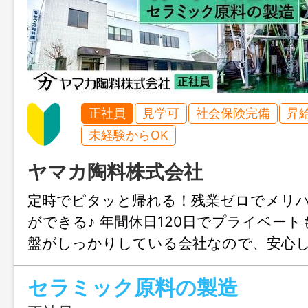
正社員
見学可
社会保険完備
昇
未経験からOK
ヤマカ陶料株式会社
定時でピタッと帰れる！残業ゼロでメリ
ができる♪ 年間休日120日でプライベート
盤がしっかりしている会社なので、安心
す！
セラミック原料の製造