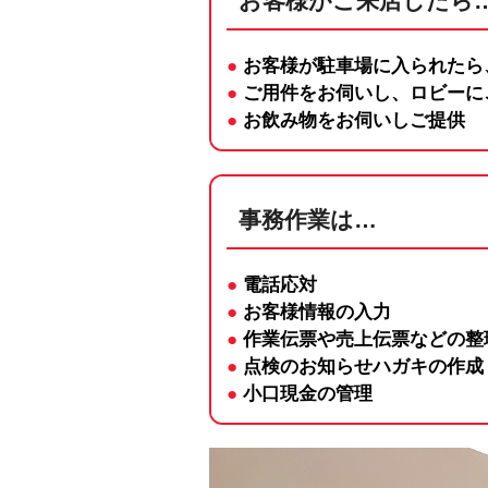
お客様がご来店したら
●
お客様が駐車場に入られたら
●
ご用件をお伺いし、ロビーに
●
お飲み物をお伺いしご提供
事務作業は…
●
電話応対
●
お客様情報の入力
●
作業伝票や売上伝票などの整
●
点検のお知らせハガキの作成
●
小口現金の管理