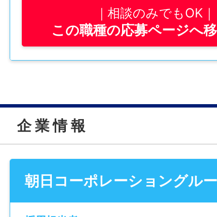
相談のみでもOK
●プレー管理業務
この職種の応募ページへ
お客様がスムーズにスタートできるようサ
管理
●その他サポート業務
状況に応じて他部署のお手伝いをお願いす
ます
接客が中心のお仕事ですが、
企 業 情 報
ゴルフの知識がなくても問題ありません。
基本的なことから、言葉づかいや対応方法
えします。
※職場見学OK！
朝日コーポレーショングル
実際の雰囲気を見てから応募するか決めて
【こんな方にピッタリ】