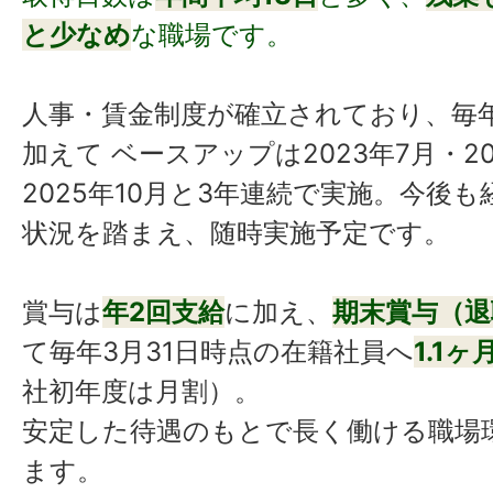
と少なめ
な職場です。
人事・賃金制度が確立されており、毎
加えて ベースアップは2023年7月・20
2025年10月と3年連続で実施。今後
状況を踏まえ、随時実施予定です。
賞与は
年2回支給
に加え、
期末賞与（退
て毎年3月31日時点の在籍社員へ
1.1
社初年度は月割）。
安定した待遇のもとで長く働ける職場
ます。