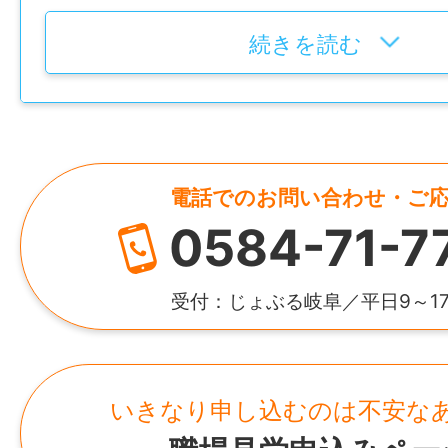
社名
朝日コーポレーショングループ
続きを読む
就業場所
〒505-0102 岐阜県可児郡御嵩町前沢807
代表者
フ倶楽部】
代表取締役 手塚 寛
勤務地変更の可能性：なし
資本金
電話でのお問い合わせ・ご
給与
0584-71-7
1,000万円
月給 210,000～248,000円 ※年齢・経
HP
受付：じょぶる岐阜／平日9～1
賞与
https://www.asahi-c.com/
年3回（前年度実績：2.95ヶ月分／年）
所在地
いきなり申し込むのは不安な
雇用形態
東京都千代田区麹町1-3-5