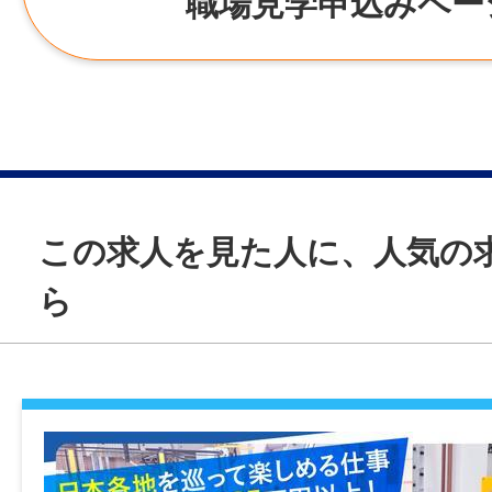
職場見学申込みペー
正社員
経験
パソコンの基本操作（Excel・Wordの初
出来る方
年齢制限
この求人を見た人に、人気の
不問
ら
学歴
不問
就業時間
6:00～17:30の間で1日8時間のシフト制