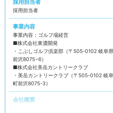
採用担当者
●人と接することが好きな方
採用担当者
●接客・サービス業にチャレンジしてみた
●未経験から新しい仕事を始めたい方
事業内容
●落ち着いた環境で働きたい方
事業内容：ゴルフ場経営
●チームワークを大切にできる方
■株式会社東濃開発
●ゴルフ場の仕事に興味がある方（知識は
・こぶしゴルフ倶楽部（〒505-0102 岐
前沢8075−6）
【嬉しい待遇・福利厚生いろいろ♪】
■株式会社美岳カントリークラブ
・制服貸与で服装の心配なし
・美岳カントリークラブ（〒505-0102 
・ゴルフ用品やコース利用が社割でお得！
町前沢8075-3）
・ゴールド免許奨励金あり
・禁煙奨励金あり
会社概要
・レストランメニューが半額で食べられます
仕事内容変更の可能性：なし