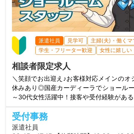
派遣社員
見学可
主婦(夫)・働く
学生・フリーター歓迎
女性に嬉しい
相談者限定求人
＼笑顔でお出迎え♪お客様対応メインのオ
休みあり◎国産カーディーラでショールー
～30代女性活躍中！接客や受付経験があ
受付事務
派遣社員