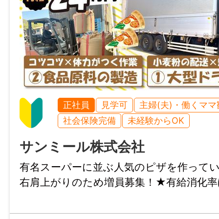
特記事項
・受動喫煙防止対策：屋内禁煙
・試用期間：3ヶ月
・試用期間中の労働条件：同条件
・雇用期間の定め：なし
・定年制：あり（60歳）
正社員
見学可
主婦(夫)・働くママ
・再雇用制度：あり（65歳）
社会保険完備
未経験からOK
・固定残業代制：なし
サンミール株式会社
情報公開日
有名スーパーに並ぶ人気のピザを作ってい
2026/07/01 00:00
右肩上がりのため増員募集！★有給消化率ほ