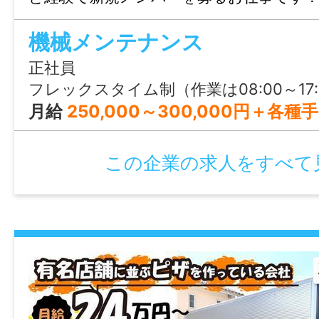
昇給あり
機械メンテナンス
通勤手当あり(全額支給)
家族手当あり(5,000～25,000円/月)
正社員
その他手当あり(残業手当)
フレックスタイム制（作業は08:00～17:00で行われることが多いです
月給
250,000～300,000円＋各種
加入保険等
社会保険完備（雇用・健康・労災・厚生）
この企業の求人をすべて
マイカー通勤
可
時間外
ほぼ残業なし（月平均8時間以内）