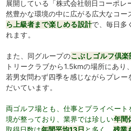
展開している「株式会社朝日コーポレ
然豊かな環境の中に広がる広大なコー
ら上級者まで楽しめる設計
で、毎日多
れます。
また、同グループの
こぶしゴルフ倶楽
トリークラブから1.5kmの場所にあ
若男女問わず四季を感じながらプレー
だいています。
両ゴルフ場とも、仕事とプライベート
境が整っており、業界では珍しい
年間
取得日数は
年間平均13日
と多く、
残業