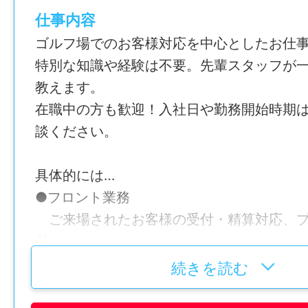
仕事内容
ゴルフ場でのお客様対応を中心としたお仕
特別な知識や経験は不要。先輩スタッフが
教えます。
在職中の方も歓迎！入社日や勤務開始時期
談ください。
具体的には…
●フロント業務
ご来場されたお客様の受付・精算対応、プ
付
（電話対応・フロントでのご案内）
続きを読む
●レストランホール業務
注文受付、料理やドリンクの配膳など