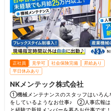
（例）①6:00～15:00 ②7:00～16:00 ③
休憩時間
60分
就業日
シフト制による週5日勤務
正社員
見学可
社会保険完備
昇給あり
休日・休暇
平日休みあり
シフト制による週休2日制（夏や冬は週1～
NKメンテック株式会社
ります） ※土日休みの連休も可※6ヶ月経
暇日数：10日
①機械メンテナンスのスタッフはいろん
をしているようなお仕事♪ ②人事広報は
諸手当
と経験で新規メンバーを募るお仕事です