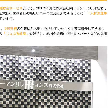
材総合サービス
として、2007年1月に株式会社闐（テン）より分社化し
企業様や求職者様の幅広いニーズにお応えできるように、
「人材派遣事
ています。
え、
500社程
の企業様とお取引をさせていただく企業に成長してきまし
る
「じょぶる岐阜」
を運営し、地域企業様の正社員・パートなどの採用