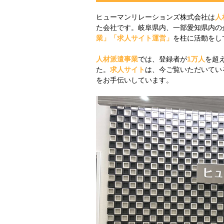
ヒューマンリレーションズ株式会社は
人
た会社です。岐阜県内、一部愛知県内の
業」「求人サイト運営」
を柱に活動をし
人材派遣事業
では、登録者が
1万人
を超
た。
求人サイト
は、今ご覧いただいてい
をお手伝いしています。