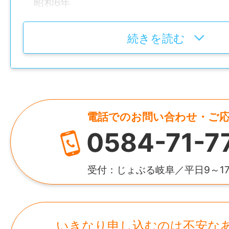
昭和6年
〒500-8281 岐阜県岐阜市東鶉1-99-1（
勤務地変更の可能性：なし
代表者
続きを読む
代表取締役 伊藤篤志
〒503-0932 岐阜県大垣市本今町58（本社
勤務地変更の可能性：なし
資本金
1000万円
給与
電話でのお問い合わせ・ご
月給 259,000～322,000円
0584-71-7
所在地
岐阜県大垣市本今58
賞与
受付：じょぶる岐阜／平日9～1
年2回（昨年度実績：3.5ヶ月分）
年間休日
いきなり申し込むのは不安な
130日