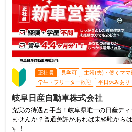
社会保険完備（雇用・健康・労災・厚生）
マイカー通勤
可
時間外
基本なし
正社員
見学可
主婦(夫)・働くママ
特記事項
学生・フリーター歓迎
平日休みあり
・受動喫煙防止対策：屋内禁煙
岐阜日産自動車株式会社
・試用期間：6ヶ月
充実の待遇と手当！岐阜県唯一の日産ディ
・試用期間中の労働条件：同条件
ませんか？普通免許があれば未経験から
・雇用期間の定め：なし
す！
・定年制：あり（60歳）