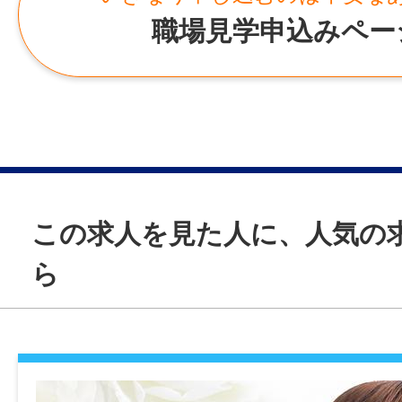
職場見学申込みペー
雇用形態
正社員
経験
未経験可
この求人を見た人に、人気の
年齢制限
〜59歳(定年制度を上限とするため)
ら
学歴
高卒以上