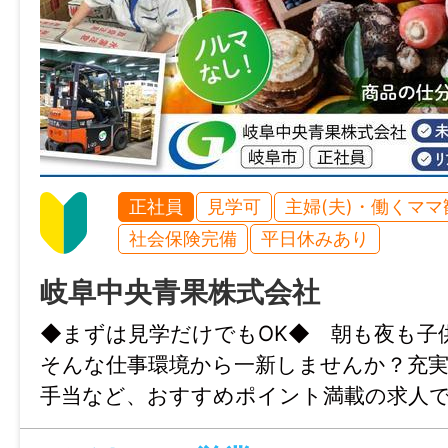
正社員
見学可
主婦(夫)・働くママ
社会保険完備
平日休みあり
岐阜中央青果株式会社
◆まずは見学だけでもOK◆ 朝も夜も子
そんな仕事環境から一新しませんか？充
手当など、おすすめポイント満載の求人