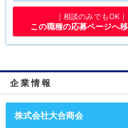
営業といっても、新規開拓や売り込みは一
相談のみでもOK
すでにお付き合いのあるお客様（製造業・
この職種の応募ページへ
を訪問し、必要な溶接機器や部品の注文を
ルート営業です。
＝＝＝＝＝＝＝＝＝＝＝＝＝＝＝＝＝
1日に訪問するのは5～10件程度。（社用車：1
「これ注文できる？」「この部品ある？」
企 業 情 報
の声に対応し、必要があればメーカー（㈱
注したり、見積書を作成します。
商品知識や流れは、入社後に丁寧にお教え
業未経験の方でも安心してスタートできま
株式会社大合商会
高圧ガスを売るのではなく、あくまで溶接周
係”のような立ち位置です。