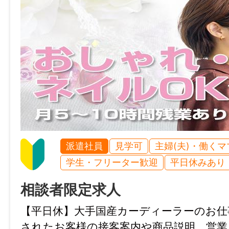
免許・資格
必須：普通自動車運転免許(AT限定可)
就業時間
8:00～17:00（実働8時間）
休憩時間
60分
派遣社員
見学可
主婦(夫)・働く
就業日
学生・フリーター歓迎
平日休みあり
月～金
相談者限定求人
休日・休暇
【平日休】大手国産カーディーラーのお仕
完全週休2日制（土・日）、祝日、ＧＷ、夏
されたお客様の接客案内や商品説明、営業