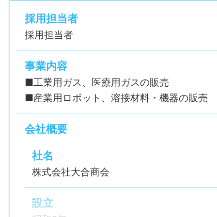
採用担当者
採用担当者
◎プレッシャーのない働き方で、安定した
たい方にぴったりです。
事業内容
◎研修制度もバッチリ♪座学からOJTまでし
■工業用ガス、医療用ガスの販売
す！
■産業用ロボット、溶接材料・機器の販売
◎社用車通勤可。
会社概要
※必要なPCスキル：文字入力程度
社名
GF-0049
株式会社大合商会
仕事内容変更の可能性：なし
設立
就業場所