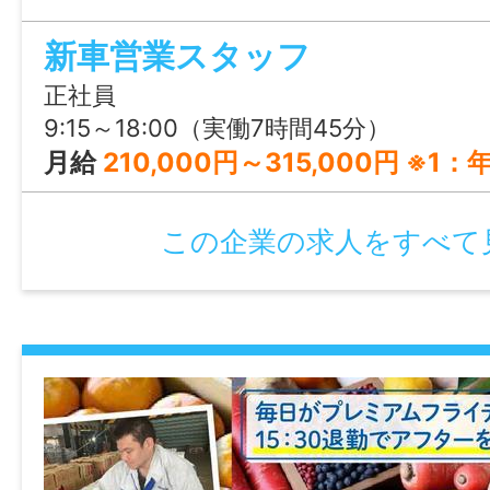
・再雇用制度：あり（65歳）
新車営業スタッフ
・固定残業代制：なし
正社員
9:15～18:00（実働7時間45分）
情報公開日
月給
210,000円～315,000円 ※1：年齢・経験を考慮 ※2：最下限給与は新卒の目安です。 予定年収：400万～720万
2026/07/06 00:00
この企業の求人をすべて