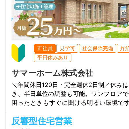
正社員
見学可
社会保険完備
昇
平日休みあり
サマーホーム株式会社
＼年間休日120日・完全週休2日制／休み
き、半日単位の調整も可能。ワンフロア
困ったときもすぐに聞ける明るい環境です
反響型住宅営業