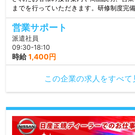
始 ※6ヶ月経過後の年次有給休暇日数：10
までを行っていただきます。研修制度完
も安心！未経験からはじめた30-40代女性
諸手当
営業サポート
昇給あり
派遣社員
通勤手当あり(全額支給)
09:30-18:10
退職金制度あり(勤続4年以上)
時給
1,400円
資格手当あり(1種につき：1,000～3,000円/
資格取得補助あり
この企業の求人をすべて
家族手当あり(配偶者：10,000円/月、子：3,
皆勤手当あり(5,000円/月)
その他手当あり(残業手当・勤続５年毎にリ
待券プレゼント)
加入保険等