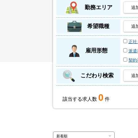
勤務エリア
追
希望職種
追
正社
雇用形態
派遣
契約
こだわり検索
追
0
該当する求人数
件