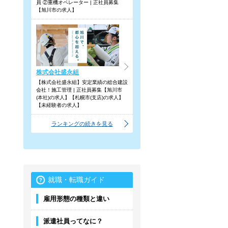
員 ②重機オペレーター | 正社員募集
【旭川市の求人】
株式会社盛永組
【株式会社盛永組】安定業績の総合建設
会社！施工管理 | 正社員募集【旭川市
(本社)の求人】【札幌市(支店)の求人】
【未経験者の求人】
ランキングの続きを見る
就職・転職ガイド
雇用形態の種類と違い
派遣社員ってなに？