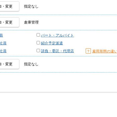
加・変更
指定なし
加・変更
倉庫管理
員
パート・アルバイト
社員
紹介予定派遣
社員
請負・委託・代理店
？
雇用形態の違
加・変更
指定なし