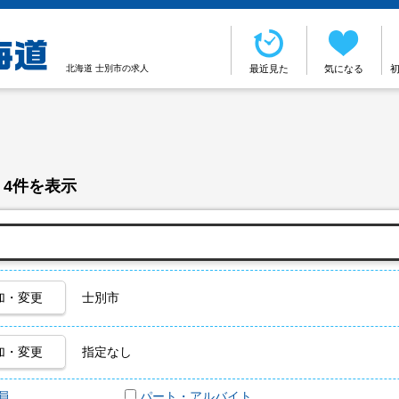
北海道 士別市の求人
最近見た
気になる
 4件を表示
加・変更
士別市
加・変更
指定なし
員
パート・アルバイト