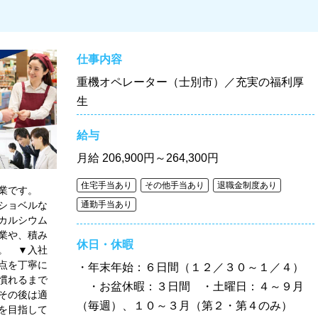
仕事内容
重機オペレーター（士別市）／充実の福利厚
生
給与
月給
206,900円～264,300円
住宅手当あり
その他手当あり
退職金制度あり
企業です。
ショベルな
通勤手当あり
カルシウム
業や、積み
休日・休暇
。 ▼入社
点を丁寧に
・年末年始：６日間（１２／３０～１／４）
慣れるまで
・お盆休暇：３日間 ・土曜日：４～９月
その後は適
（毎週）、１０～３月（第２・第４のみ）
を目指して