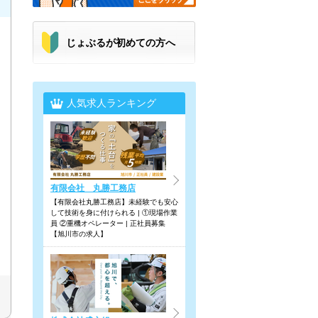
じょぶるが初めての方へ
人気求人ランキング
有限会社 丸勝工務店
【有限会社丸勝工務店】未経験でも安心
して技術を身に付けられる | ①現場作業
員 ②重機オペレーター | 正社員募集
【旭川市の求人】