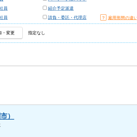
社員
紹介予定派遣
社員
請負・委託・代理店
？
雇用形態の違
加・変更
指定なし
別市）
社