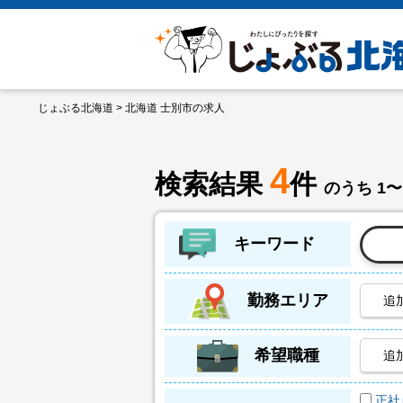
じょぶる北海道
> 北海道 士別市の求人
4
検索結果
件
のうち 1〜
キーワード
勤務エリア
追
希望職種
追
正社