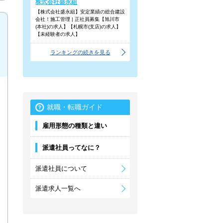
株式会社盛永組
【株式会社盛永組】安定業績の総合建設
会社！施工管理 | 正社員募集【旭川市
(本社)の求人】【札幌市(支店)の求人】
【未経験者の求人】
ランキングの続きを見る
就職・転職ガイド
雇用形態の種類と違い
派遣社員ってなに？
派遣社員について
派遣求人一覧へ