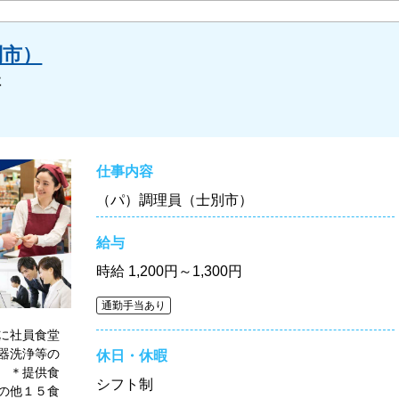
別市）
社
仕事内容
（パ）調理員（士別市）
給与
時給
1,200円～1,300円
通勤手当あり
に社員食堂
器洗浄等の
休日・休暇
 ＊提供食
シフト制
の他１５食