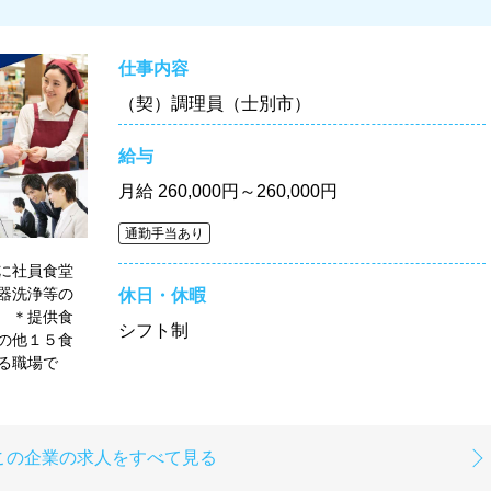
仕事内容
（契）調理員（士別市）
給与
月給
260,000円～260,000円
通勤手当あり
に社員食堂
器洗浄等の
休日・休暇
 ＊提供食
シフト制
の他１５食
る職場で
この企業の求人をすべて見る