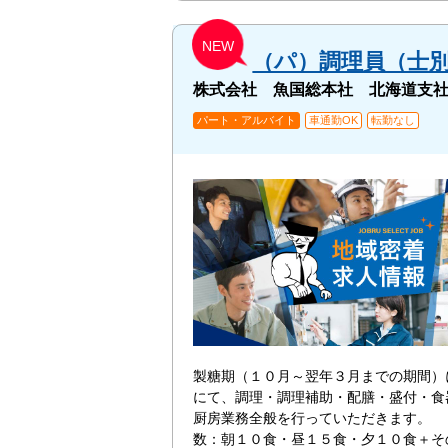
NEW
（パ）調理員（士
株式会社 魚国総本社 北海道支
パート・アルバイト
車通勤OK
転勤なし
製糖期（１０月～翌年３月までの期間）
にて、調理・調理補助・配膳・盛付・食
厨房業務全般を行っていただきます。
数：朝１０食・昼１５食・夕１０食＋そ