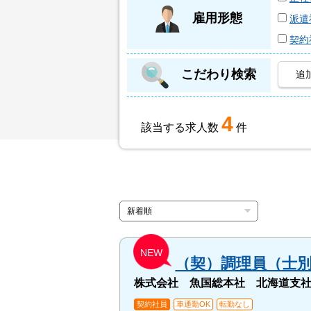
雇用形態
派遣
契約
こだわり検索
追
4
該当する求人数
件
NEW
（契）調理員（士
株式会社 魚国総本社 北海道支
契約社員
車通勤OK
転勤なし