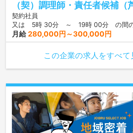
（契）調理師・責任者候補（
便な為） ※業務の変更範囲：変更な
契約社員
又は 5時 30分 ～ 19時 00分 の間
月給
280,000円～300,000円
この企業の求人をすべて