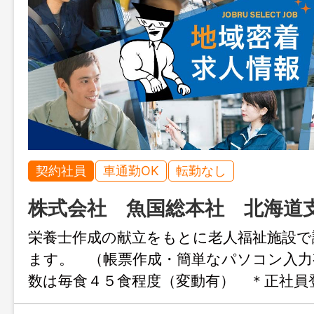
契約社員
車通勤OK
転勤なし
株式会社 魚国総本社 北海道
栄養士作成の献立をもとに老人福祉施設で
ます。 （帳票作成・簡単なパソコン入
数は毎食４５食程度（変動有） ＊正社
＊マイカー通勤できる方・お近くの方（公