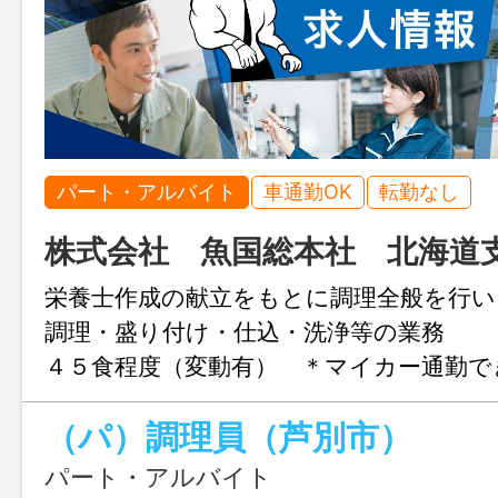
パート・アルバイト
車通勤OK
転勤なし
株式会社 魚国総本社 北海道
栄養士作成の献立をもとに調理全般を行い
調理・盛り付け・仕込・洗浄等の業務
４５食程度（変動有） ＊マイカー通勤で
共交通機関が不便なため） ＊幅広い年
（パ）調理員（芦別市）
ている職場です。 ※業務の変更範囲：
パート・アルバイト