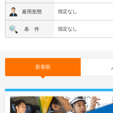
雇用形態
指定なし
条 件
指定なし
新着順