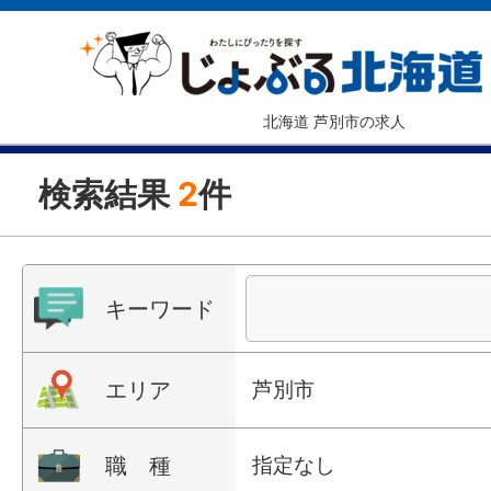
北海道 芦別市の求人
検索結果
2
件
キーワード
エリア
芦別市
職 種
指定なし