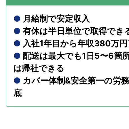
●
月給制で安定収入
●
有休は半日単位で取得でき
●
入社1年目から年収380万
●
配送は最大でも1日5〜6箇
は帰社できる
●
カバー体制&安全第一の労
底