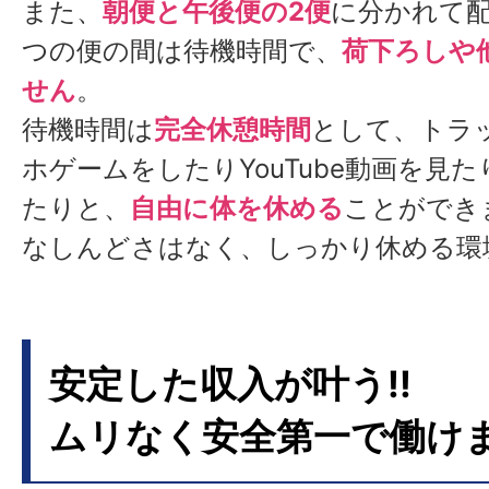
また、
朝便と午後便の2便
に分かれて配
つの便の間は待機時間で、
荷下ろしや
せん
。
待機時間は
完全休憩時間
として、トラ
ホゲームをしたりYouTube動画を見
たりと、
自由に体を休める
ことができ
なしんどさはなく、しっかり休める環
安定した収入が叶う!!
ムリなく安全第一で働け