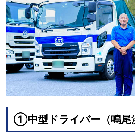
職種・仕
度
4ｔ平ボディ車
トラックの運転
入社3年
き、
資格取得補
目
用して
中型車の
ました。
大型車
入社当初は
大型
入社6年
ことは全く想像
目
でした。今は
責
①中型ドライバー（鳴尾
を感じています