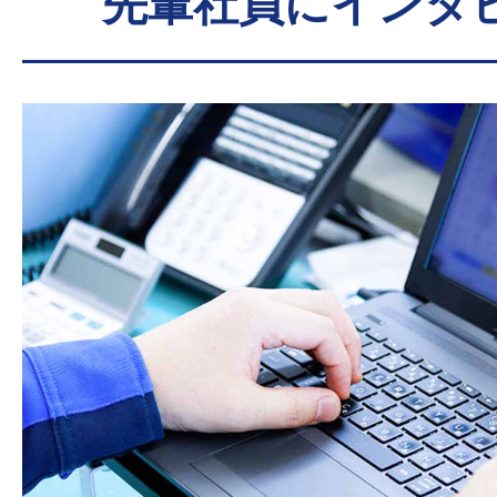
先輩社員にインタ
Aさんの場合（軽トラックド
て入社）
入社年
職種・仕
度
1tバン型車
入社1年
もう少し大きい
目
たいという思い
挑戦しました。