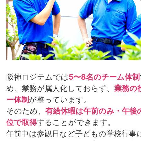
阪神ロジテムでは
5〜8名のチーム体制
め、業務が属人化しておらず、
業務の
ー体制
が整っています。
そのため、
有給休暇は午前のみ・午後
位で取得
することができます。
午前中は参観日など子どもの学校行事