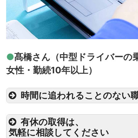
4ｔ平ボディ車
4ｔは
中型車
に
入社3年
扱えるものも変
目
で興味がありま
許の取得費用は
補助
してくれま
●
髙橋さん（中型ドライバーの乗
女性・勤続10年以上）
バルク車(大型特
ついに
大型車の
ました！土砂や
時間に追われることのない
粒の集合体（粉
ための車両
「バ
有休の取得は、
入社10
転をするように
気軽に相談してください
年目
（※液体を運ぶ