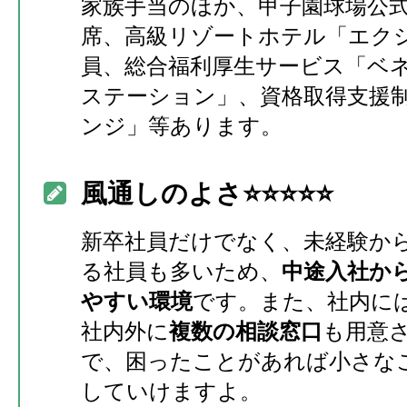
家族手当のほか、甲子園球場公
席、高級リゾートホテル「エク
員、総合福利厚生サービス「ベ
ステーション」、資格取得支援
ンジ」等あります。
風通しのよさ⭐️⭐️⭐️⭐⭐️
新卒社員だけでなく、未経験か
る社員も多いため、
中途入社か
やすい環境
です。また、社内に
社内外に
複数の相談窓口
も用意
で、困ったことがあれば小さな
していけますよ。