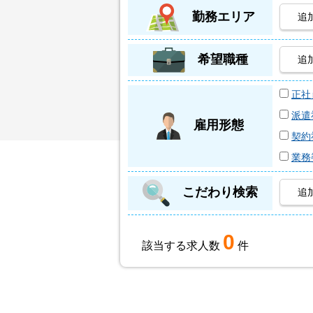
勤務エリア
追
希望職種
追
正社
派遣
雇用形態
契約
業務
こだわり検索
追
0
該当する求人数
件