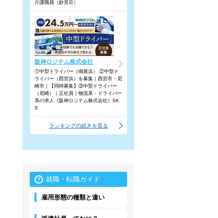
介護職員（妙見荘）
阪神ロジテム株式会社
①中型ドライバー（鳴尾浜） ②中型ド
ライバー（西宮浜）を募集｜西宮市・尼
崎市｜【同時募集】③中型ドライバー
（尼崎）｜正社員｜物流系・ドライバー
系の求人《阪神ロジテム株式会社》SK
S
ランキングの続きを見る
就職・転職ガイド
雇用形態の種類と違い