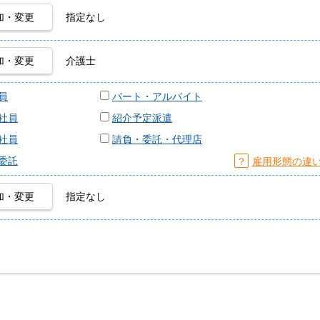
加・変更
指定なし
加・変更
介護士
員
パート・アルバイト
社員
紹介予定派遣
社員
請負・委託・代理店
委託
？
雇用形態の違
加・変更
指定なし