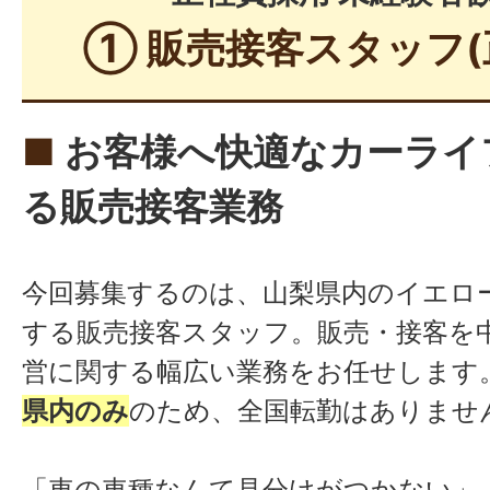
田富店
中央市山之神3
① 販売接客スタッフ(
月収40万
7年目・店長
円
白根インタ
南アルプス
■
お客様へ快適なカーライ
ー店
1445-1
る販売接客業務
韮崎市中田
韮崎店
1379-1
今回募集するのは、山梨県内のイエロ
富士吉田市下吉
する販売接客スタッフ。販売・接客を
富士吉田店
3
営に関する幅広い業務をお任せします
県内のみ
のため、全国転勤はありませ
都留田野倉
都留市田野倉
店
「車の車種なんて見分けがつかない」