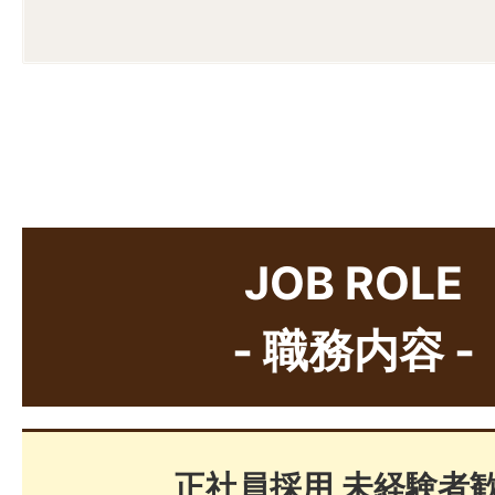
▶
山梨県内の店舗一覧MA
ンク）
山梨県笛吹
石和店
田2002
甲府アルプ
JOB ROLE
甲府市徳行2丁
2年目・販売
月収24万
ス通店
／整備
円
- 職務内容 -
双葉響が丘
甲斐市龍地33
4年目・副店
月収28万
店
長
円
正社員採用 未経験者