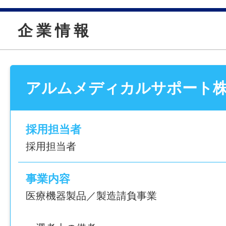
企 業 情 報
【職場の雰囲気……】
・20代～40代活躍!
※女性の比率が高めです
・空調完備のクリーンな工場
アルムメディカルサポート
＿＿＿＿＿＿＿＿＿＿＿＿＿＿＿＿＿＿＿
仕事内容変更の可能性：なし
採用担当者
就業場所
採用担当者
〒409-3853 山梨県中巨摩郡昭和町築地
地内 大手医療機器メーカーの製造工場）
事業内容
勤務地変更の可能性：なし
医療機器製品／製造請負事業
給与