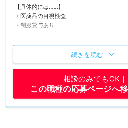
【具体的には……】
・医薬品の目視検査
・制服貸与あり
【企業のアピールポイント……】
誰かの命を救う、大切な医療に関わる仕事!
続きを読む
女性が活躍できる環境が整った、えるぼし
企業です。
相談のみでもOK
受注が安定した製造業、年間カレンダーで
この職種の応募ページへ
把握できるのも魅力です。
【社員が考える、この仕事の好きなPOINT…
・お客様対応がない分、集中してマイペース
・ONとOFFのメリハリがつけやすい!