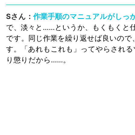
とができるようになって、
ストレスは
Sさん：
作業手順のマニュアルがしっ
た(笑)
。
心の余裕度が全然違います。
で、淡々と……というか、もくもくと
です。同じ作業を繰り返せば良いので
Iさん：
年間カレンダーが決まっている
す。「あれもこれも」ってやらされる
てやすくて助かるよね。
自分の好きな
り懲りだから……。
だり、好きなことを見つけるにもぴっ
ます。