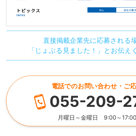
ものづくりは
個人でもくもくと過ごす
で、やっぱりコミュニケーションが苦
理に気をつかいすぎちゃうタイプの方
る
かも。細かい作業が好きな人にとっ
直接掲載企業先に応募される
「じょぶる見ました！」とお伝え
しめる環境ですよ。
Sさん：
メンバーは性格的に穏やかな
ね。みんな人混みが苦手という共通点
電話でのお問い合わせ・ご
(笑)。細かい作業が好きな方や、接客
055-209-2
細さんにも向いているんじゃないでし
ず着実に仕事ができるので、一歩ずつ
月曜日～金曜日 9:00～17:0
っていきましょう!