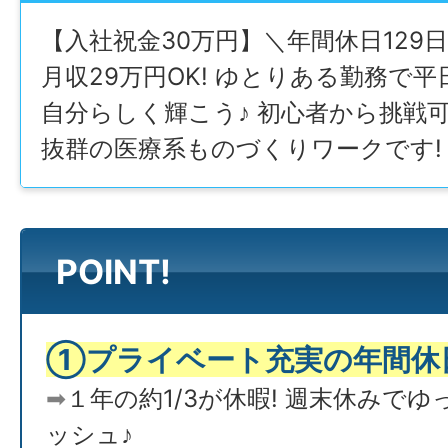
【入社祝金30万円】＼年間休日129日
月収29万円OK! ゆとりある勤務で
自分らしく輝こう♪ 初心者から挑戦可
抜群の医療系ものづくりワークです!
POINT!
①プライベート充実の年間休日
➡
１年の約1/3が休暇! 週末休みで
ッシュ♪