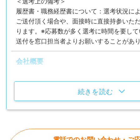
＜選考上の備考＞
月給 240,000円～
履歴書・職務経歴書について：選考状況に
ご送付頂く場合や、面接時に直接持参いた
給与モデル
ります。※応募数が多く選考に時間を要して
＜月収例＞296,300円
送付を窓口担当者よりお願いすることがあ
(月給240,000円+深夜50.75時間+残業20
※深夜・残業は25％割増
会社概要
社名
雇用形態
アルムメディカルサポート株式会社
正社員
続きを読む
設立
経験
1991年3月25日
製造・工場勤務経験がない方の入社も多い
どなたもお気軽にご相談ください。
代表者
電話でのお問い合わせ・ご