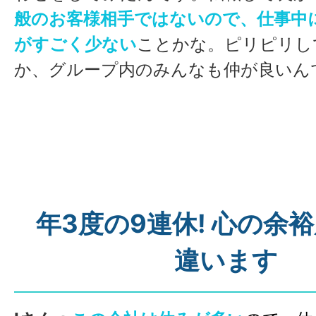
般のお客様相手ではないので、仕事中
がすごく少ない
ことかな。ピリピリし
か、グループ内のみんなも仲が良いん
Sさん：
前職では事務を担当していま
ることが多すぎて忙殺されてしまって
でちょっと苦戦したこともあり、転職
た。今後は、人と密に関わる接客のお
年3度の9連休! 心の余
て、「工場ってどうなのかな?」と思
求人が出ていたこの会社の説明会に行
違います
当者がじっくり親身に話を聞いてくれ
ちがなくなり、
この仕事なら、毎日憂