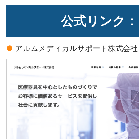
公式リンク：
●
アルムメディカルサポート株式会社
Iさん：
作業中はゾーンに入るというか
組んでいます(笑)。だから1日あっと
がお客さんではなく、
社内のグループ
に気を使うことない
のも大きいです。