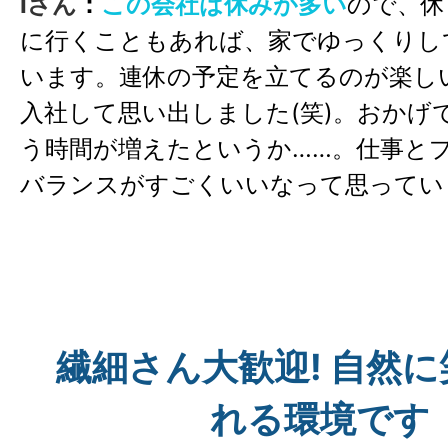
Iさん
：
この会社は休みが多い
ので、休
社に行くこともないな、って(笑)。
に行くこともあれば、家でゆっくりし
います。連休の予定を立てるのが楽し
入社して思い出しました(笑)。おかげ
う時間が増えたというか……。仕事と
バランスがすごくいいなって思ってい
Sさん：
プライベートにお仕事を持ち
のが大きな変化ですね! 仕事のことを
繊細さん大歓迎! 自然
分の時間を思いっきりエンジョイでき
い。平日の午前中に人気のケーキ屋さ
れる環境です
平日休みのお姉さん家族と遊んだり。