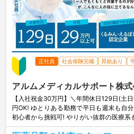
正社員
社会保険完備
昇給あり
アルムメディカルサポート株式
【入社祝金30万円】＼年間休日129日(土日
円OK! ゆとりある勤務で平日も週末も自
初心者から挑戦可! やりがい抜群の医療系
クです!