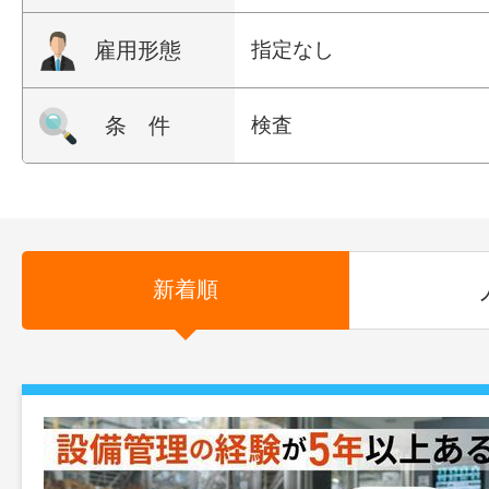
雇用形態
指定なし
条 件
検査
新着順