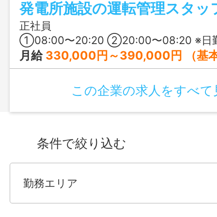
発電所施設の運転管理スタッ
活躍中ですよ！
正社員
①08:00〜20:20 ②20:00〜08:20 ※日勤・夜勤の交替制勤務 ※1ヶ月単位の変
月給
330,000円～390,000円 （基本給：240,000円） ※ご経験・能力により優遇します
この企業の求人をすべて
条件で絞り込む
勤務エリア