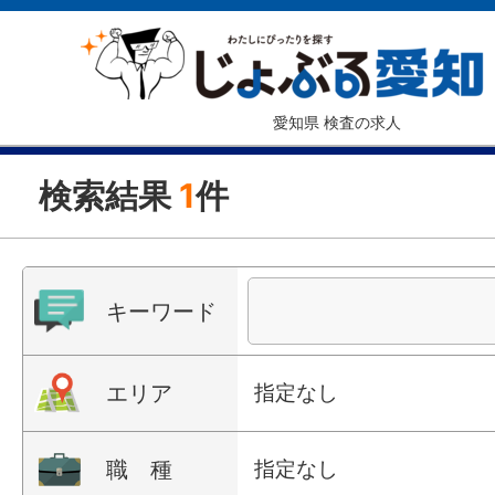
愛知県 検査の求人
検索結果
1
件
キーワード
エリア
指定なし
職 種
指定なし