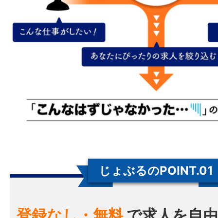
じょぶるのPOINT.01
登録なし・無料
で求人を自