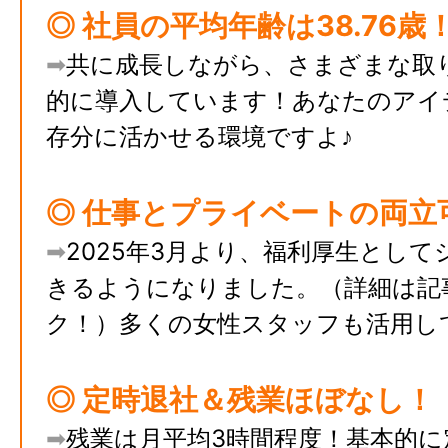
◎ 社員の平均年齢は38.76歳
➡︎
共に成長しながら、さまざまな取
的に導入しています！
あなたのアイ
存分に活かせる環境ですよ♪
◎ 仕事とプライベートの両立
➡︎
2025年3月より、福利厚生として
きるようになりました。（詳細は記
ク！）​
多くの女性スタッフも活用し
◎ 定時退社＆残業ほぼなし！
➡︎
残業は月平均3時間程度！
基本的に