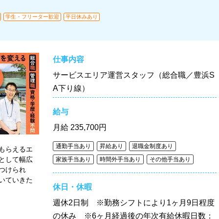
学生・フリーター歓迎
平日休みあり
仕事内容
サービスエリア運営スタッフ（総合職／豊浜S
A下り線）
給与
月給
235,700円
通勤手当あり
昇給あり
退職金制度あり
もらえるエ
として幅広
家族手当あり
時間外手当あり
その他手当あり
つけられ
いていきた
休日・休暇
週休2日制 ※勤務シフトにより1ヶ月9日程度
の休み ※6ヶ月経過後の年次有給休暇日数：