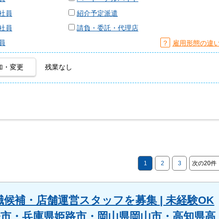
社員
紹介予定派遣
社員
請負・委託・代理店
員
？
雇用形態の違
加・変更
残業なし
1
2
3
次の20件
候補・店舗運営スタッフを募集 | 未経験OK
 西条市・兵庫県姫路市・岡山県岡山市・高知県高