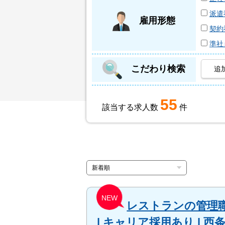
派遣
雇用形態
契約
準社
こだわり検索
追
55
該当する求人数
件
NEW
レストランの管理職
| キャリア採用あり |