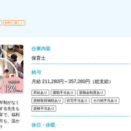
り
女性に嬉しい
仕事内容
保育士
給与
月給
211,280円～357,280円（総支給）
昇給あり
通勤手当あり
退職金制度あり
資格取得補助あり
住宅手当あり
その他手当あり
年制がなく
する先生も
資格手当あり
富で、福利
方も、温か
休日・休暇
？