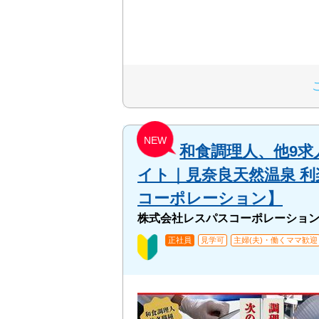
NEW
和食調理人、他9
イト｜見奈良天然温泉 
コーポレーション】
株式会社レスパスコーポレーショ
正社員
見学可
主婦(夫)・働くママ歓迎