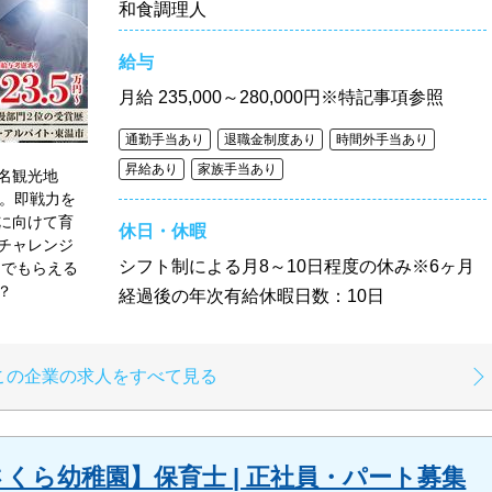
和食調理人
給与
月給
235,000～280,000円※特記事項参照
通勤手当あり
退職金制度あり
時間外手当あり
昇給あり
家族手当あり
名観光地
す。即戦力を
に向けて育
休日・休暇
チャレンジ
シフト制による月8～10日程度の休み※6ヶ月
んでもらえる
？
経過後の年次有給休暇日数：10日
この企業の求人をすべて見る
くら幼稚園】保育士 | 正社員・パート募集