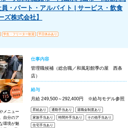
社員・パート・アルバイト | サービス・飲食
ーズ株式会社】
学生・フリーター歓迎
平日休みあり
仕事内容
管理職候補（総合職／和風彩館季の屋 西条
店）
給与
月給
249,500～292,400円 ※給与モデル参照
昇給あり
通勤手当あり
退職金制度あり
やメニュー
。自分のア
家族手当あり
時間外手当あり
その他手当あり
な環境が魅
住宅手当あり