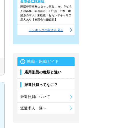
有限会社鎌森組
現場管理事務スタッフ募集！ 他、計8求
人の募集 | 新居浜市 | 正社員 | 土木・建
築系の求人 | 未経験・セカンドキャリア
求人あり【有限会社鎌森組】
ランキングの続きを見る
就職・転職ガイド
雇用形態の種類と違い
派遣社員ってなに？
派遣社員について
派遣求人一覧へ