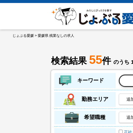
じょぶる愛媛
> 愛媛県 残業なしの求人
55
検索結果
件
のうち 
キーワード
勤務エリア
追
希望職種
追
正社