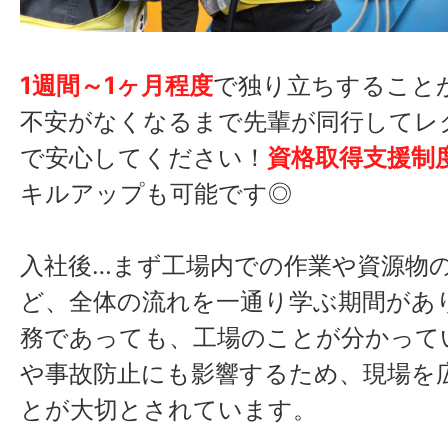
●
産業廃棄物処理
●
古着リサイクル処理
●
リサイクル関連製品販売
1週間～1ヶ月程度
で独り立ちすること
●
計量証明事業
不安がなくなるまで先輩が同行してレ
●
機密書類（文書・メディア）の細
で安心してください！
資格取得支援制
処理サービス
キルアップも可能です◎
●
機密文書の溶解処理サービス
入社後…まず工場内での作業や資源物
〈 グループ企業 〉
ど、全体の流れを一通り学ぶ期間があ
務であっても、工場のことが分かって
有限会社きたむら
（古紙リサイ
や事故防止にも影響するため、現場を
ー）
とが大切とされています。
有限会社東京オリエンタルシ