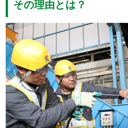
その理由とは？
専用工場「シュレッドルーム」で、お
全に管理しています。
さらに、社会貢献事業として、愛媛県
体で構成される
「えひめエコリーグ」
ィス古紙のリサイクルシステム構築を
頼と実績を積み重ねています。
〈 主な事業内容 〉
●
製紙原料全般
●
一般廃棄物処理