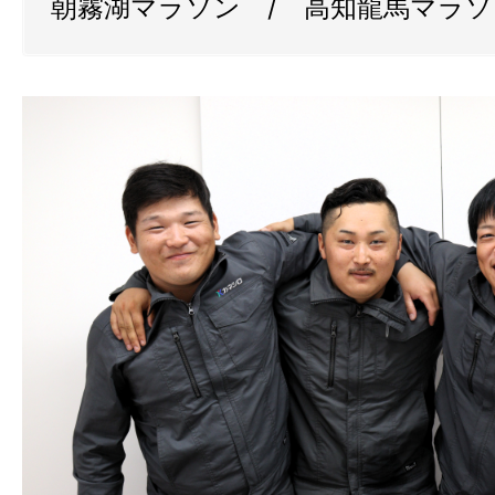
朝霧湖マラソン / 高知龍馬マラソ