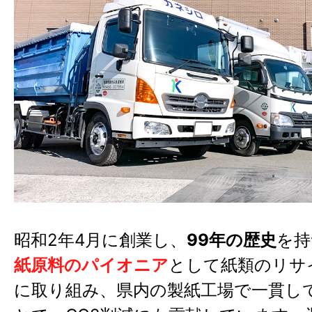
昭和2年4月に創業し、
99年の歴史
を持
紙原料のパイオニア
として紙類のリサ
に取り組み、県内の製紙工場で一貫し