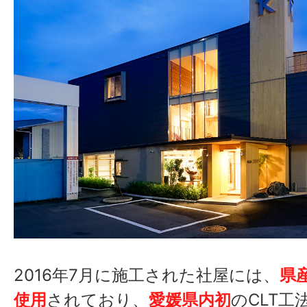
2016年7月に施工された社屋には、
県
使用
されており、
愛媛県内初
のCLT工