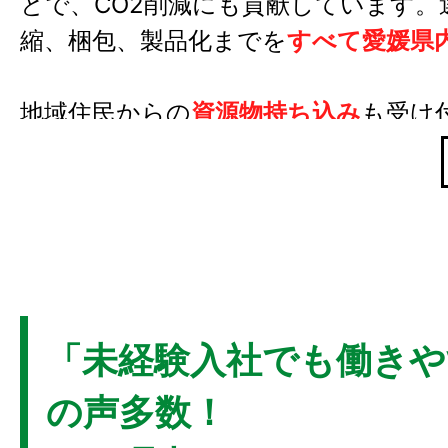
とで、CO2削減にも貢献しています。
縮、梱包、製品化までを
すべて愛媛県
地域住民からの
資源物持ち込み
も受け
量に応じて
トイレットペーパーと交換
提供しています。循環型社会の構築を
配慮した活動で地域に貢献し続けてい
機密文書の処理にも長けており、
「機
クル処理サービス」
により、オフィス
「未経験入社でも働きや
対応。2014年には、情報セキュリテ
ステムの
ISO27001認証
を取得しました
の声多数！
年に開設されたセキュリティ対策を完