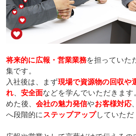
将来的に広報・営業業務
を担っていた
集です。
入社後は、まず
現場で資源物の回収や
れ
、
安全面
などを学んでいただきます
めた後、
会社の魅力発信
や
お客様対応
へ段階的に
ステップアップ
していただ