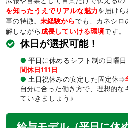
広報や営業として言葉だけで伝えるの
を知ったうえでリアルな魅力
を届けら
事の特徴。
未経験から
でも、カネシロ
解しながら
成長していける環境
です。
休日が選択可能！
●
平日に休めるシフト制の日曜日
間休日111日
●
土日祝休みの安定した固定休⇒
自分に合った働き方で、理想的な
ていきましょう♪
給与モデル（平日に休