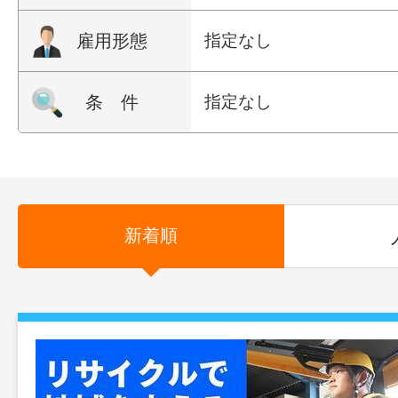
雇用形態
指定なし
条 件
指定なし
新着順