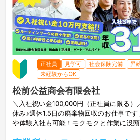
正社員
見学可
社会保険完備
昇
未経験からOK
松前公益商会有限会社
＼入社祝い金100,000円（正社員に限る
休み♪週休1.5日の廃棄物回収のお仕事で
や体験入社も可能！モクモクと作業に没
人関係に疲れてしまった…という方にも