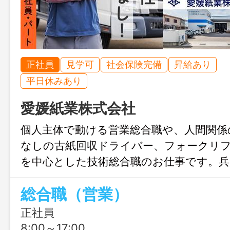
正社員
見学可
社会保険完備
昇給あり
平日休みあり
愛媛紙業株式会社
個人主体で動ける営業総合職や、人間関係
なしの古紙回収ドライバー、フォークリ
を中心とした技術総合職のお仕事です。兵
の拠点のひとつで、出荷先が安定◎古紙
総合職（営業）
ルへ繋げる、地球に優しい企業で地域に
正社員
8:00～17:00