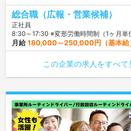
的に働くことができます。未経験からリ
総合職（広報・営業候補）
を目指せる教育体制が整っています！決算
欠勤なしで2万円の手当など福利厚生も充
正社員
なので、お気軽にご応募ください！
8:30～17:30 ※変形労働時間制（1ヶ月
月給
180,000～250,000円（基本
この企業の求人をすべて