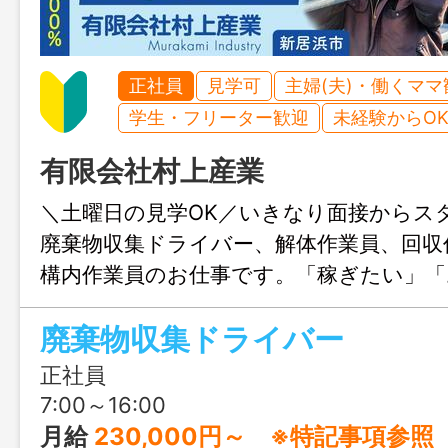
正社員
見学可
主婦(夫)・働くママ
学生・フリーター歓迎
未経験からO
有限会社村上産業
＼土曜日の見学OK／いきなり面接からス
廃棄物収集ドライバー、解体作業員、回収
構内作業員のお仕事です。「稼ぎたい」「
い」その理想、村上産業で叶えましょう！
廃棄物収集ドライバー
正社員
7:00～16:00
月給
230,000円～ ※特記事項参照