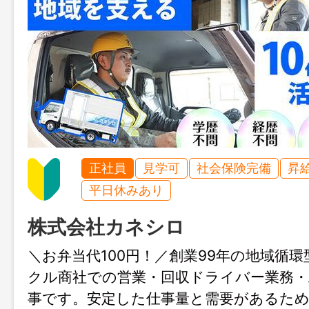
正社員
見学可
社会保険完備
昇
平日休みあり
株式会社カネシロ
＼お弁当代100円！／創業99年の地域循
クル商社での営業・回収ドライバー業務・
事です。安定した仕事量と需要があるため