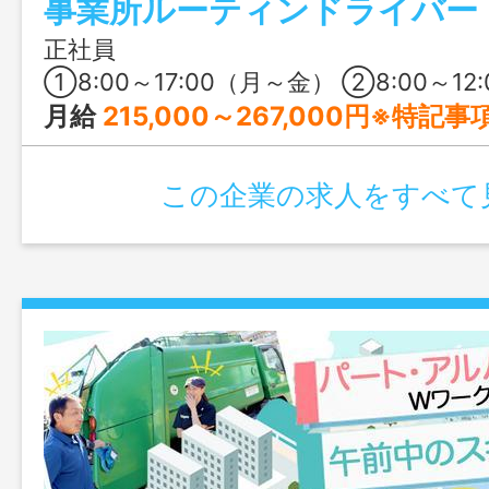
事業所ルーティンドライバー
年3回の賞与と豊富な手当で、同業他社の
っています！書類選考がないので、気に
正社員
にご応募ください！
①8:00～17:00（月～金） ②8:00～12
月給
215,000～267,000円※特記
この企業の求人をすべて