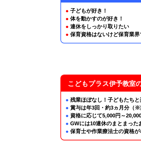
●
子どもが好き！
●
体を動かすのが好き！
●
連休をしっかり取りたい
●
保育資格はないけど保育業界
こどもプラス伊予教室のP
●
残業ほぼなし！子どもたちと
●
賞与は年3回・約3ヵ月分（
●
資格に応じて5,000円～20,
●
GWには10連休のまとまった
●
保育士や作業療法士の資格が