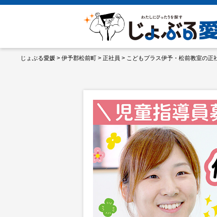
じょぶる愛媛
>
伊予郡松前町
>
正社員
>
こどもプラス伊予・松前教室の正