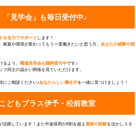
！「見学会」も毎日受付中♪
トを全力でサポート
します！
、家庭や環境が変わってもう一度働きたいと思う方、
あなたの経験や想
けるよう、
職場見学会も随時受付中
です♪
ッフ同士の温かい関係を見ていただけます。
軽にご相談ください♪
あなたらしい働き方
を一緒に見つけましょう！
こどもプラス伊予・松前教室
が活躍しています！また中途採用が8割を超え
資格や経験
を活かしスタ