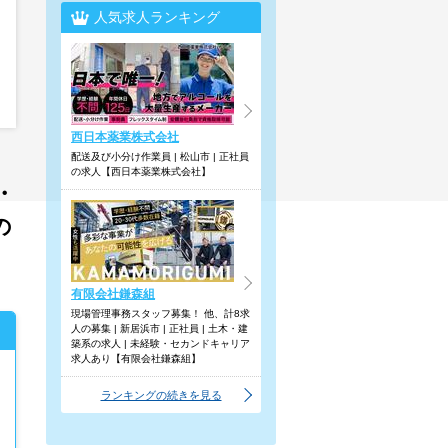
人気求人ランキング
西日本薬業株式会社
配送及び小分け作業員 | 松山市 | 正社員
の求人【西日本薬業株式会社】
・
の
有限会社鎌森組
現場管理事務スタッフ募集！ 他、計8求
人の募集 | 新居浜市 | 正社員 | 土木・建
築系の求人 | 未経験・セカンドキャリア
求人あり【有限会社鎌森組】
ランキングの続きを見る