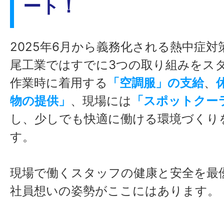
ート！
幅広い技術を身に付ける
特定
2025年6月から義務化される熱中症
たスペシャリストを目指す
選択
尾工業ではすでに3つの取り組みをス
作業時に着用する
「空調服」の支給
、
物の提供」
、現場には
「スポットクー
建設現場で使用することが非常に
し、少しでも快適に働ける環境づくり
ックホーと呼ばれるアタッチメン
す。
半です。こちらは1~2人で行うこ
現場で働くスタッフの健康と安全を最
様々な
業務
があ
社員想いの姿勢がここにはあります。
合った仕事