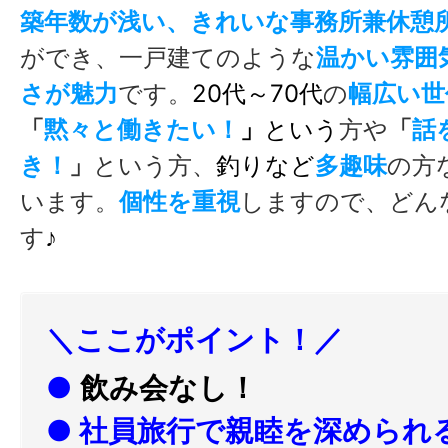
築年数が浅い、
きれいな事務所兼休憩
ができ、一戸建てのような
温かい雰囲
さが魅力
です。
20代～70代
の
幅広い世
「
黙々と働きたい！
」
という
方や
「
話
き！
」
という方、
釣りなど
多
趣味
の方
います。
個性を重視
しますので、どん
す
♪
＼ここがポイント！／
●
飲み会なし！
● 社員旅行で親睦を深められ