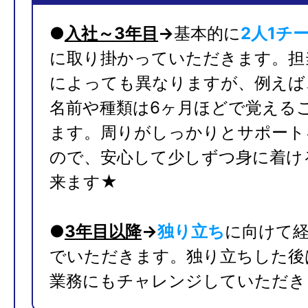
●
入社～3年目
→
基本的に
2人1チ
に取り掛かっていただきます。担
によっても異なりますが、例えば
名前や種類は6ヶ月ほどで覚える
ます。周りがしっかりとサポート
240,000円～355,000円
ので、安心して少しずつ身に着け
来ます★
★
400万円支給実
★
450万円
●
3年目以降
→
独り立ち
に向けて
でいただきます。独り立ちした後
業務にもチャレンジしていただき