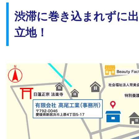
渋滞に巻き込まれずに
「何がしたいか見つからない…」
立地！
新規事業立ち上げスタッフ募集！
ほとんどの
ユンボの
アタッチメント部分
などを、
溶接
作業
複
重機を使って運ぶ
ので体力に自信
きる仕事です