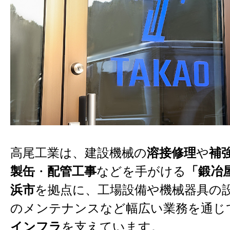
高尾工業は、建設機械の
溶接修理
や
補
製缶
・
配管工事
などを手がける
「鍛冶
浜市
を拠点に、工場設備や機械器具の
のメンテナンスなど幅広い業務を通じ
インフラ
を支えています。