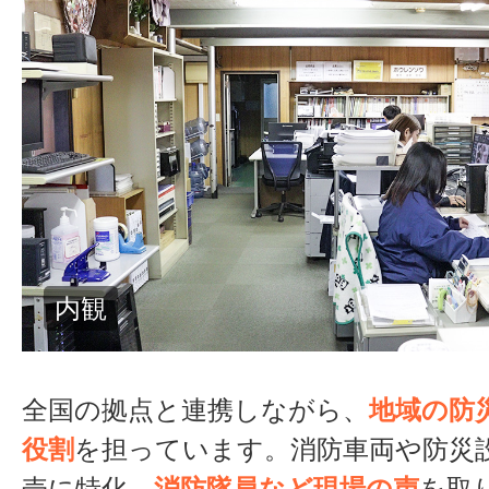
計測室①
全国の拠点と連携しながら、
地域の防
役割
を担っています。消防車両や防災
売に特化。
消防隊員など現場の声
を取