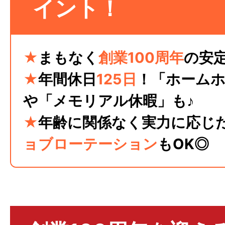
イント！
★
まもなく
創業100周年
の安
★
年間休日
125日
！「ホーム
や「メモリアル休暇」も♪
★
年齢に関係なく実力に応じ
ョブローテーション
もOK◎