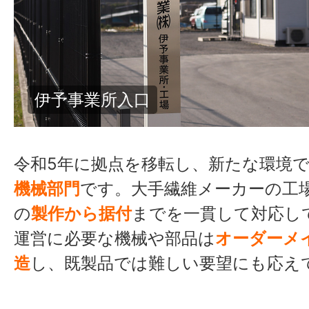
伊予事業所 倉庫兼作業場内観
令和5年に拠点を移転し、新たな環境
機械部門
です。大手繊維メーカーの工
の
製作から据付
までを一貫して対応し
運営に必要な機械や部品は
オーダーメ
造
し、既製品では難しい要望にも応え