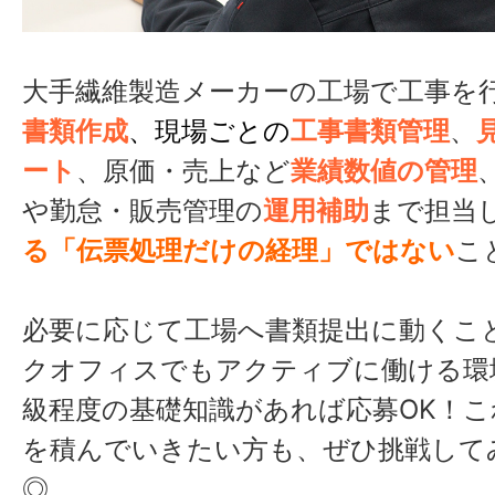
大手繊維製造メーカーの工場で工事を
書類作成
、現場ごとの
工事書類管理
、
ート
、原価・売上など
業績数値の管理
や勤怠・販売管理の
運用補助
まで担当
る「伝票処理だけの経理」ではない
こ
必要に応じて工場へ書類提出に動くこ
クオフィスでもアクティブに働ける環境
級程度の基礎知識があれば応募OK！
を積んでいきたい方も、ぜひ挑戦して
◎