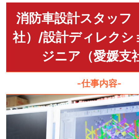
消防車設計スタッフ
社）/設計ディレクシ
ジニア（愛媛支
-仕事内容-