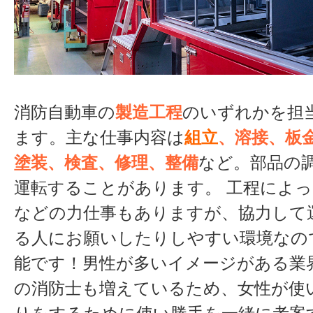
消防自動車の
製造工程
のいずれかを担
ます。主な仕事内容は
組
立
、溶接、板
塗装、検査、修理、整備
など。部品の
運転することがあります。 工程によ
などの力仕事もありますが、協力して
る人にお願いしたりしやすい環境なの
能です！男性が多いイメージがある業
の消防士も増えているため、女性が使