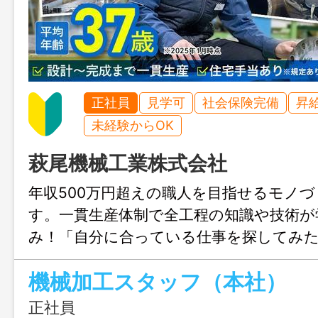
正社員
見学可
社会保険完備
昇
未経験からOK
萩尾機械工業株式会社
年収500万円超えの職人を目指せるモノ
す。一貫生産体制で全工程の知識や技術が
み！「自分に合っている仕事を探してみ
ちょっとした好奇心からの応募も大歓迎♪
機械加工スタッフ（本社）
発揮できる場所を一緒に探しましょう。
正社員