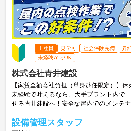
正社員
見学可
社会保険完備
昇
未経験からOK
株式会社青井建設
【家賃全額会社負担（単身赴任限定）】休
未経験で叶えるなら、大手プラント内で
せる青井建設へ！安全な屋内でのメンテ
給27万円～。規則がしっかりした職場だ
設備管理スタッフ
定時退勤ができます◎ まとまった休日も
的な生活を手に入れましょう！