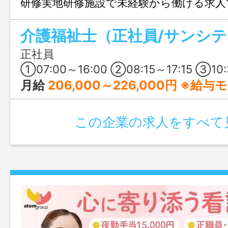
研修実地研修施設で未経験から働ける求人
を一望しながらリフレッシュしつつ、個
介護福祉士（正社員/サンシ
きるのが魅力◎ 職場見学で他の施設と異
てみてください♪
正社員
①07:00～16:00 ②08:15～17:15 ③10:30～19:30 ④17:00～9:00(休憩60分＋他休憩）※夜勤 ※配属に
月給
206,000～226,000円 ※給
この企業の求人をすべて