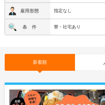
雇用形態
指定なし
条 件
寮・社宅あり
新着順