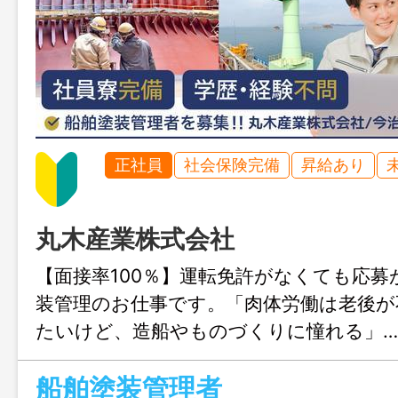
正社員
社会保険完備
昇給あり
丸木産業株式会社
【面接率100％】運転免許がなくても応募
装管理のお仕事です。「肉体労働は老後が
たいけど、造船やものづくりに憧れる」
てほしい！社員寮があるので、県外の方
船舶塗装管理者
くださいね。