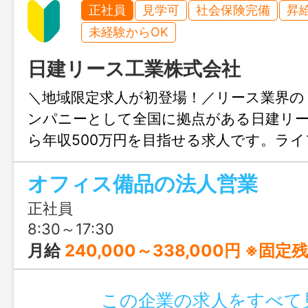
正社員
見学可
社会保険完備
昇
未経験からOK
日建リース工業株式会社
＼地域限定求人が初登場！／リース業界の
ンパニーとして全国に拠点がある日建リ
ら年収500万円を目指せる求人です。ラ
わせて働き方の相談が可能で、入社5年程度
オフィス備品の法人営業
円を超える社員さんも珍しくないとか…。
やりがいを感じながら都心並みの待遇を
正社員
で、新しい人生設計を描いてみませんか
8:30～17:30
月給
240,000～338,000円 ※固
この企業の求人をすべて