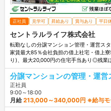
正社員
見学可
昇給あり
賞与あり
平日
セントラルライフ株式会社
転勤なしの分譲マンション管理・運営ス
家賃最大85％会社負担の借上社宅・借上寮
り)、最大20,000円の住宅手当あり◎残
日・祝休みの年間休日123日でプライベ
分譲マンションの管理・運営
ます♪
正社員
9:00～18:00
月給
213,000～340,000円 ※給