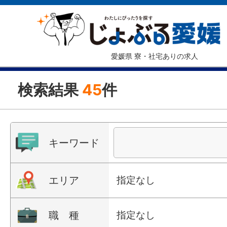
愛媛県 寮・社宅ありの求人
検索結果
45
件
キーワード
エリア
指定なし
職 種
指定なし