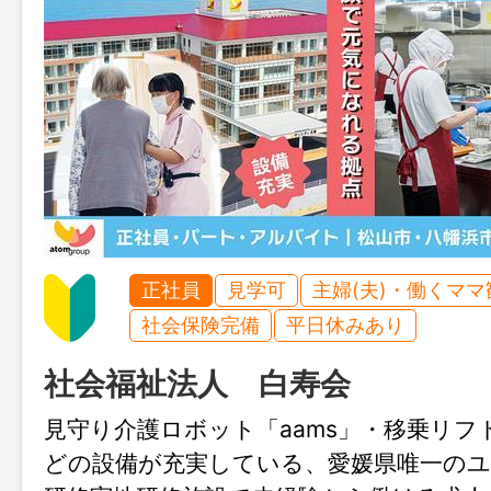
正社員
見学可
主婦(夫)・働くママ
社会保険完備
平日休みあり
社会福祉法人 白寿会
見守り介護ロボット「aams」・移乗リフ
どの設備が充実している、愛媛県唯一の