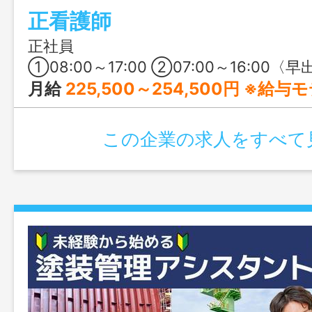
正看護師
一人ひとりの満足度向上に寄り添ってく
穏やかな職場の雰囲気を見学してみませ
正社員
①08:00～17:00 ②07:00～16:00〈早出〉 ③10:00～19:00〈遅出〉 ④16:30～09:30〈夜勤
月給
225,500～254,500円 ※給
この企業の求人をすべて