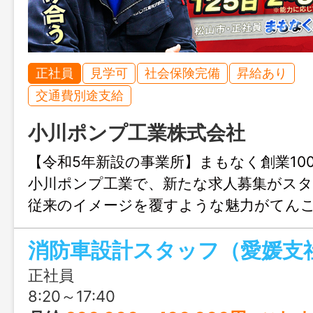
正社員
見学可
社会保険完備
昇給あり
交通費別途支給
小川ポンプ工業株式会社
【令和5年新設の事業所】まもなく創業10
小川ポンプ工業で、新たな求人募集がス
従来のイメージを覆すような魅力がてん
学希望も増えている企業で、ちょっとレ
消防車設計スタッフ（愛媛支
ぞいてみませんか？
正社員
8:20～17:40