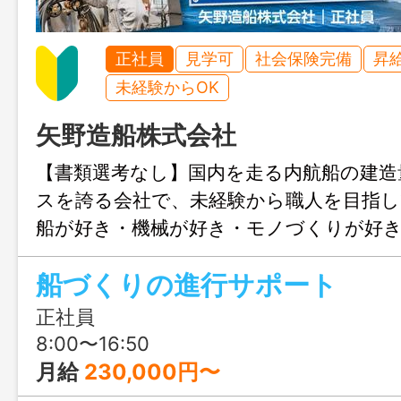
正社員
見学可
社会保険完備
昇
未経験からOK
矢野造船株式会社
【書類選考なし】国内を走る内航船の建造
スを誇る会社で、未経験から職人を目指
船が好き・機械が好き・モノづくりが好き
という気持ちがあれば特別なスキルはい
船づくりの進行サポート
く働ける現場で、新しい世界に飛び込ん
い！
正社員
8:00〜16:50
月給
230,000円〜