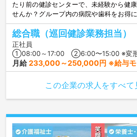
たり前の健診センターで、未経験から健
せんか？グループ内の病院や歯科をお得
保育も完備！家族に「おかえり」が言え
総合職（巡回健診業務担当）
方におすすめです。
正社員
①08:00～17:00 ②6:00〜15:00 ※変形労働時間制（1ヶ月単位） ※巡回先により勤務
月給
233,000～250,000円 ※給
この企業の求人をすべて