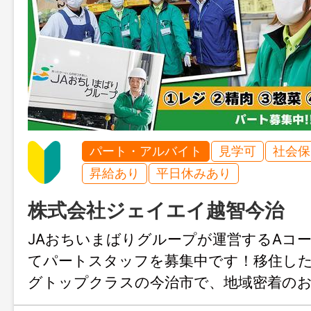
パート・アルバイト
見学可
社会保
昇給あり
平日休みあり
株式会社ジェイエイ越智今治
JAおちいまばりグループが運営するAコ
てパートスタッフを募集中です！移住し
グトップクラスの今治市で、地域密着の
ませんか？