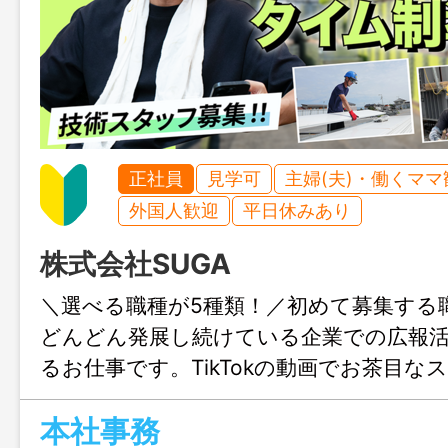
正社員
見学可
主婦(夫)・働くママ
外国人歓迎
平日休みあり
株式会社SUGA
＼選べる職種が5種類！／初めて募集する
どんどん発展し続けている企業での広報
るお仕事です。TikTokの動画でお茶目な
覗いてみませんか？
本社事務