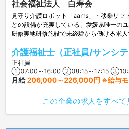
社会福祉法人 白寿会
見守り介護ロボット「aams」・移乗リフ
どの設備が充実している、愛媛県唯一の
研修実地研修施設で未経験から働ける求人
を一望しながらリフレッシュしつつ、個
介護福祉士（正社員/サンシ
きるのが魅力◎ 職場見学で他の施設と異
てみてください♪
正社員
①07:00～16:00 ②08:15～17:15 ③10:30～19:30 ④17:00～9:00(休憩60分＋他休憩）※夜勤 ※配属に
月給
206,000～226,000円 ※給
この企業の求人をすべて