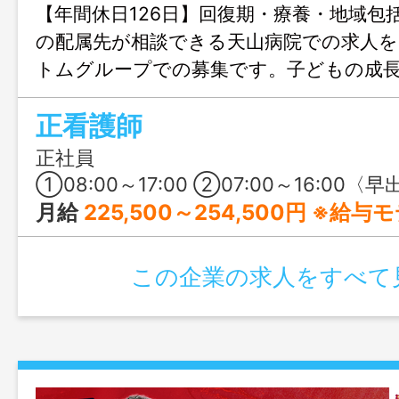
【年間休日126日】回復期・療養・地域包
の配属先が相談できる天山病院での求人を
トムグループでの募集です。子どもの成
き方や、理想のキャリアアップに向けた
正看護師
一人ひとりの満足度向上に寄り添ってく
穏やかな職場の雰囲気を見学してみませ
正社員
①08:00～17:00 ②07:00～16:00〈早出〉 ③10:00～19:00〈遅出〉 ④16:30～09:30〈夜勤
月給
225,500～254,500円 ※給
この企業の求人をすべて