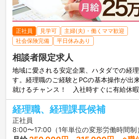
正社員
見学可
主婦(夫)・働くママ歓迎
社会保険完備
平日休みあり
相談者限定求人
地域に愛される安定企業、ハタダでの経
す。経理職のご経験とPCの基本操作が出
就けるチャンス！ 入社時すぐに有給休暇
割でハタダの商品を買えるのも嬉しいポ
経理職、経理課長候補
を活かして活躍してみませんか？
正社員
8:00〜17:00（1年単位の変形労働時間制