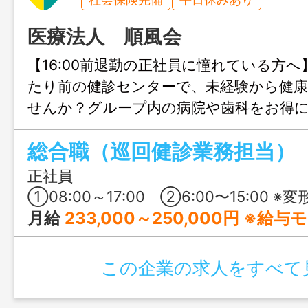
医療法人 順風会
【16:00前退勤の正社員に憧れている方
たり前の健診センターで、未経験から健
せんか？グループ内の病院や歯科をお得
保育も完備！家族に「おかえり」が言え
総合職（巡回健診業務担当）
方におすすめです。
正社員
①08:00～17:00 ②6:00〜15:00 ※変形労働時間制（1ヶ月単位） ※巡回先により勤務
月給
233,000～250,000円 ※給
この企業の求人をすべて