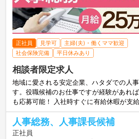
正社員
見学可
主婦(夫)・働くママ歓迎
社会保険完備
平日休みあり
相談者限定求人
地域に愛される安定企業、ハタダでの人事
す。役職候補のお仕事ですが経験があれ
も応募可能！ 入社時すぐに有給休暇が支
ハタダの商品を買えるのも嬉しいポイント
人事総務、人事課長候補
かして活躍してみませんか？
正社員