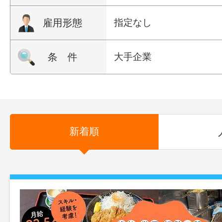
雇用形態
指定なし
条 件
大手企業
新着順