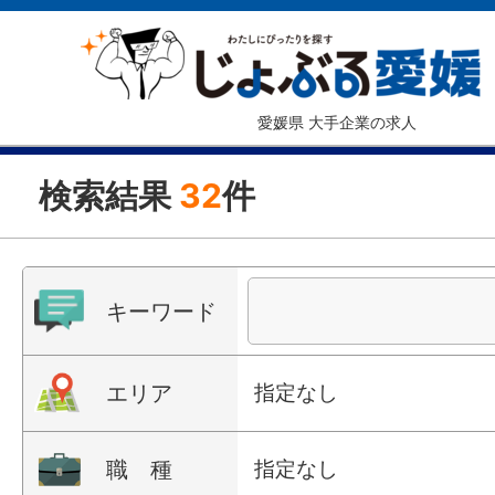
愛媛県 大手企業の求人
検索結果
32
件
キーワード
エリア
指定なし
職 種
指定なし