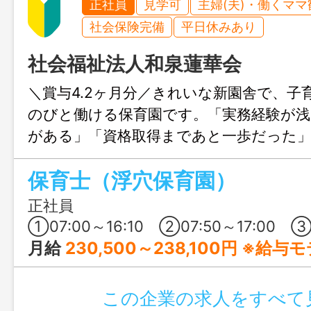
正社員
見学可
主婦(夫)・働くママ
社会保険完備
平日休みあり
社会福祉法人和泉蓮華会
＼賞与4.2ヶ月分／きれいな新園舎で、子
のびと働ける保育園です。「実務経験が
がある」「資格取得まであと一歩だった
育士の夢を諦めかけている方も大歓迎！
保育士（浮穴保育園）
独自の研修制度やサポート体制が整って
ペースで成長できます。子どもたちの笑
正社員
ら、保育士として新たな一歩を踏み出し
①07:00～16:10 ②07:50～17:00 ③08:30～17:40 ④08:50～18:10 ⑤08:50～最終（延長20:00まで超勤）
月給
230,500～238,100円 ※給
この企業の求人をすべて