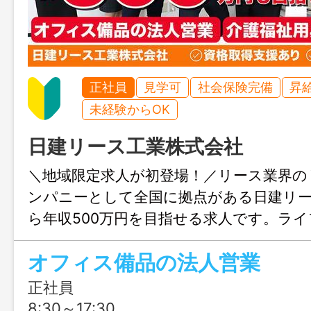
正社員
見学可
社会保険完備
昇
未経験からOK
日建リース工業株式会社
＼地域限定求人が初登場！／リース業界の
ンパニーとして全国に拠点がある日建リ
ら年収500万円を目指せる求人です。ラ
わせて働き方の相談が可能で、入社5年程度
オフィス備品の法人営業
円を超える社員さんも珍しくないとか…。
やりがいを感じながら都心並みの待遇を
正社員
で、新しい人生設計を描いてみませんか
8:30～17:30