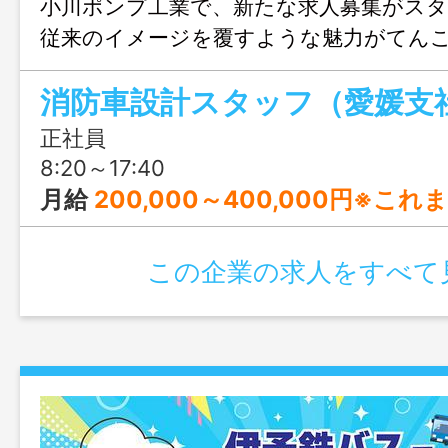
小川ポンプ工業で、新たな求人募集がス
従来のイメージを覆すような魅力がてん
学希望も増えている企業で、ちょっとレ
消防車設計スタッフ（愛媛支
ぞいてみませんか？
正社員
8:20～17:40
月給
200,000～400,000円※これまでの経験
この企業の求人をすべて