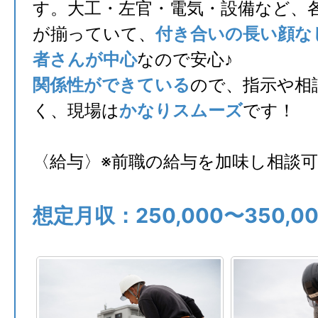
す。大工・左官・電気・設備など、
が揃っていて、
付き合いの長い顔な
者さんが中心
なので安心♪
関係性ができている
ので、指示や相
く、現場は
かなりスムーズ
です！
〈給与〉※前職の給与を加味し相談
想定月収：250,000〜350,0