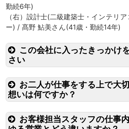
勤続6年)
（右）設計士(二級建築士・インテリ
ー) / 髙野 鮎美さん(41歳・勤続14年)
この会社に入ったきっかけ
さい
お二人が仕事をする上で大
前職は建築とはまったく違う業界
想いは何ですか？
お客様担当スタッフの仕事
「友達の家を建てるつもりでやろ
会社だよ」
ゆる営業とどう違いますか？