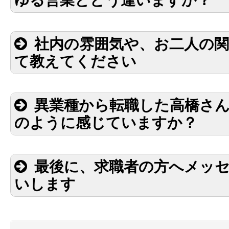
家づく
方
人との向き合い方
すごく自
「それ、使いにくくな
社内の雰囲気や、お二人の
「将来困らん？」
て教えてください
さんの話を聞く会社」
問い合わせや見学会をき
「
ださったお客様の対応
のことも想像しながら話す
異業種から転職した高橋さ
かなり話
く続けられそう」
のように感じていますか？
の職場だ
「何か
か分からない」
「そういえば、この現場どうなっ
その考え方はすごく大事
最後に、求職者の方へメッ
一緒に悩ん
いします
当たり前
変に背伸
ていく感じ
だな
分からないことをそのままにしな
分からないことも聞きやすい
ぴったりの