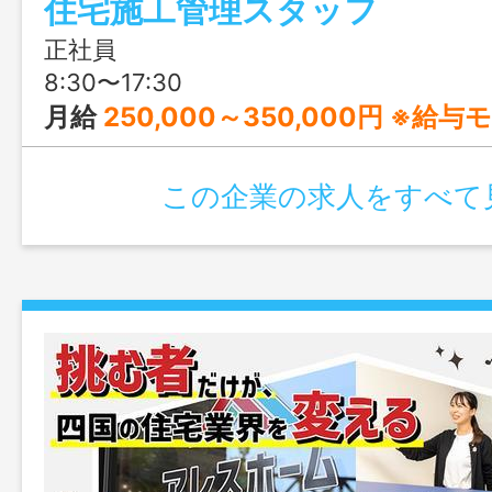
住宅施工管理スタッフ
の取得でもOK！建築が好きで、もっとレ
い方をお待ちしています。あなたの成長
正社員
体制が整っていますので、ぜひ一緒に挑
8:30〜17:30
月給
250,000～350,000円 ※給
この企業の求人をすべて