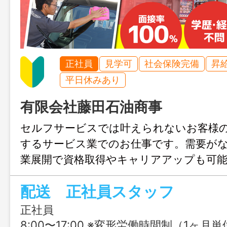
正社員
見学可
社会保険完備
昇
平日休みあり
有限会社藤田石油商事
セルフサービスでは叶えられないお客様
するサービス業でのお仕事です。需要が
業展開で資格取得やキャリアアップも可
ないエネルギーの供給で地域に貢献して
配送 正社員スタッフ
職場見学も随時お待ちしております！
正社員
8:00〜17:00 ※変形労働時間制（1ヶ月