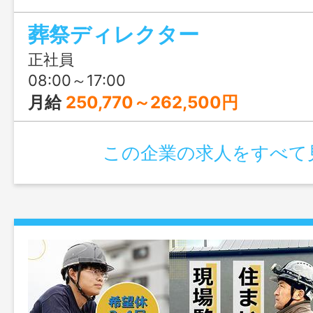
とに、知識は必要ありません。❝人に喜ん
葬祭ディレクター
い❞という気持ちがあれば、成長していけ
迎しているので、お気軽にご応募くださ
正社員
08:00～17:00
月給
250,770～262,500円
この企業の求人をすべて