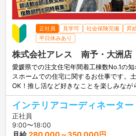
正社員
見学可
社会保険完備
昇
平日休みあり
株式会社アレス 南予・大洲店
愛媛県での注文住宅年間着工棟数No.1の
スホームでの住宅に関するお仕事です。
OK！推し活など好きなことを楽しみなが
きます♪結婚や出産のタイミングでも安心
インテリアコーディネーター
も充実！人生設計が変わっても安定して
リアチェンジしてみませんか？職場見学
正社員
ます！
9:00〜18:00
月給
280,000～350,000円