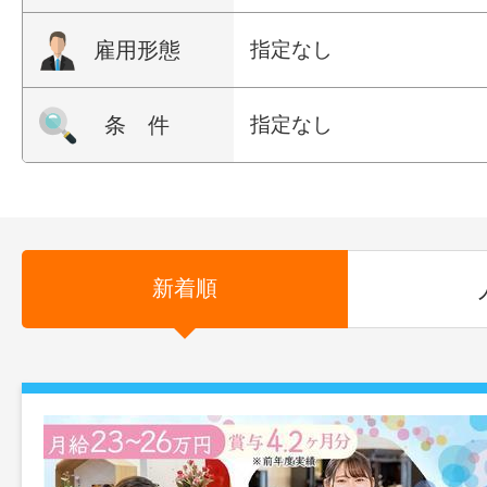
雇用形態
指定なし
条 件
指定なし
新着順