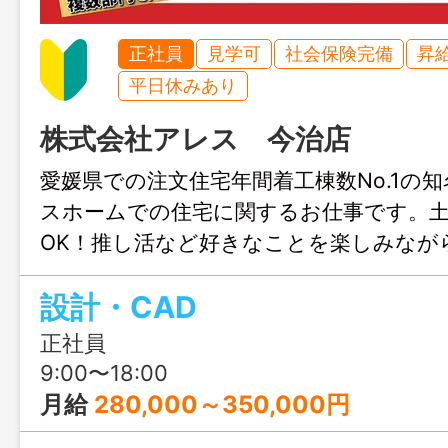
正社員
見学可
社会保険完備
昇
平日休みあり
株式会社アレス 今治店
愛媛県での注文住宅年間着工棟数No.1の
スホームでの住宅に関するお仕事です。
OK！推し活など好きなことを楽しみなが
きます♪結婚や出産のタイミングでも安心
設計・CAD
も充実！人生設計が変わっても安定して
リアチェンジしてみませんか？職場見学
正社員
ます！
9:00〜18:00
月給
280,000～350,000円