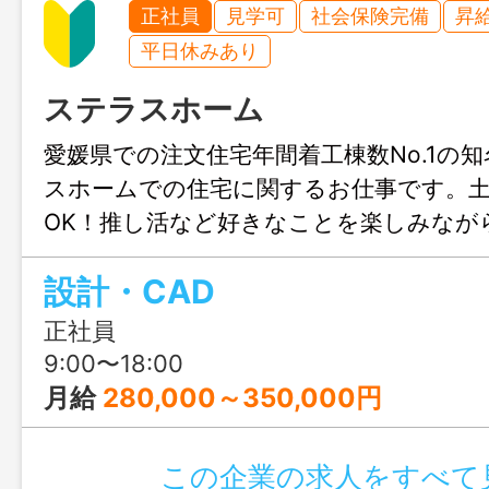
正社員
見学可
社会保険完備
昇
平日休みあり
ステラスホーム
愛媛県での注文住宅年間着工棟数No.1の
スホームでの住宅に関するお仕事です。
OK！推し活など好きなことを楽しみなが
きます♪結婚や出産のタイミングでも安心
設計・CAD
も充実！人生設計が変わっても安定して
リアチェンジしてみませんか？職場見学
正社員
ます！
9:00〜18:00
月給
280,000～350,000円
この企業の求人をすべて