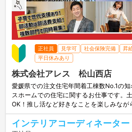
正社員
見学可
社会保険完備
昇
平日休みあり
株式会社アレス 松山西店
愛媛県での注文住宅年間着工棟数No.1の
スホームでの住宅に関するお仕事です。
OK！推し活など好きなことを楽しみなが
きます♪結婚や出産のタイミングでも安心
インテリアコーディネーター
も充実！人生設計が変わっても安定して
リアチェンジしてみませんか？職場見学