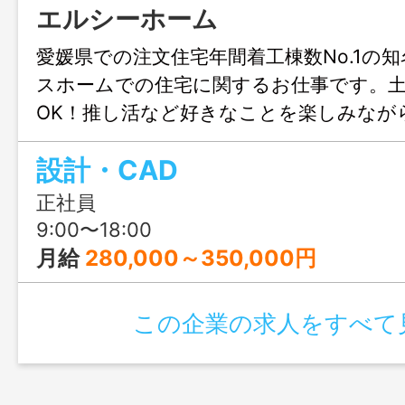
エルシーホーム
愛媛県での注文住宅年間着工棟数No.1の
スホームでの住宅に関するお仕事です。
OK！推し活など好きなことを楽しみなが
きます♪結婚や出産のタイミングでも安心
設計・CAD
も充実！人生設計が変わっても安定して
リアチェンジしてみませんか？職場見学
正社員
ます！
9:00〜18:00
月給
280,000～350,000円
この企業の求人をすべて