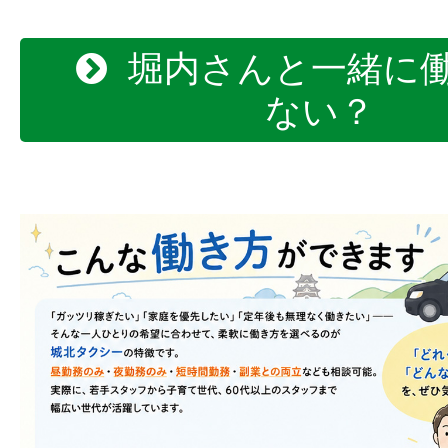
月に2回希望休
5連休
堀内さんと一緒に
コミュニケーション
ない？
未経験でもサポート
安心してチャレンジ