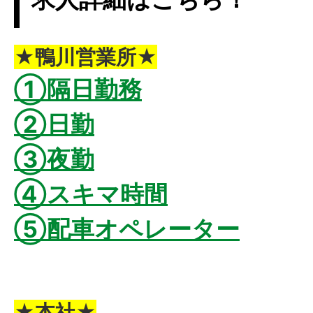
★鴨川営業所★
①隔日勤務
②日勤
③夜勤
④スキマ時間
⑤配車オペレーター
★本社★