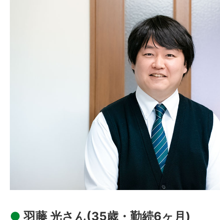
●
羽藤 光さん(35歳・勤続6ヶ月)