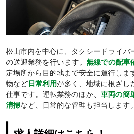
松山市内を中心に、タクシードライバ
の送迎業務を行います。
無線での配車
定場所から目的地まで安全に運行しま
物など
日常利用
が多く、地域に根ざし
仕事です。運転業務のほか、
車両の簡
清掃
など、日常的な管理も担当します
求人詳細はこちら！