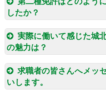
第二種免許はどのよう
したか？
約1週間の講習
実際に働いて感じた城
の魅力は？
安心して取得
に合っている仕事かもしれない
限界が来る前に帰っていいよ
求職者の皆さんへメッ
でね
いします。