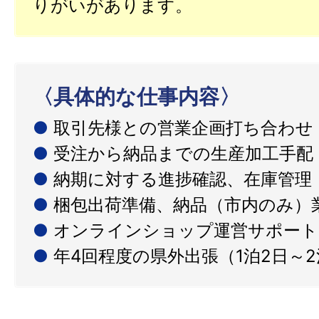
りがいがあります。
〈具体的な仕事内容〉
●
取引先様との営業企画打ち合わせ
●
受注から納品までの生産加工手配
●
納期に対する進捗確認、在庫管理
●
梱包出荷準備、納品（市内のみ）
●
オンラインショップ運営サポート
●
年4回程度の県外出張（1泊2日～2