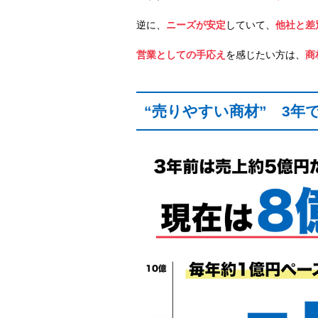
逆に、
ニーズが安定
していて、
他社と差
営業としての手応え
を感じたい方は、
商
“売りやすい商材” 3年