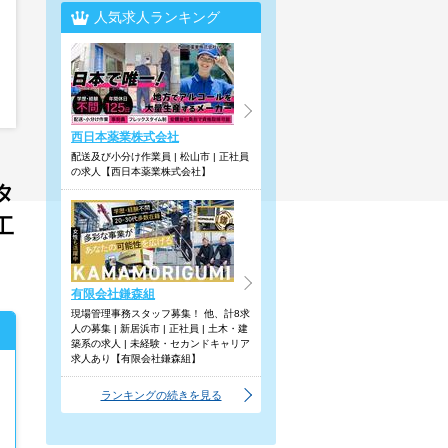
人気求人ランキング
西日本薬業株式会社
配送及び小分け作業員 | 松山市 | 正社員
の求人【西日本薬業株式会社】
タ
工
有限会社鎌森組
現場管理事務スタッフ募集！ 他、計8求
人の募集 | 新居浜市 | 正社員 | 土木・建
築系の求人 | 未経験・セカンドキャリア
求人あり【有限会社鎌森組】
ランキングの続きを見る