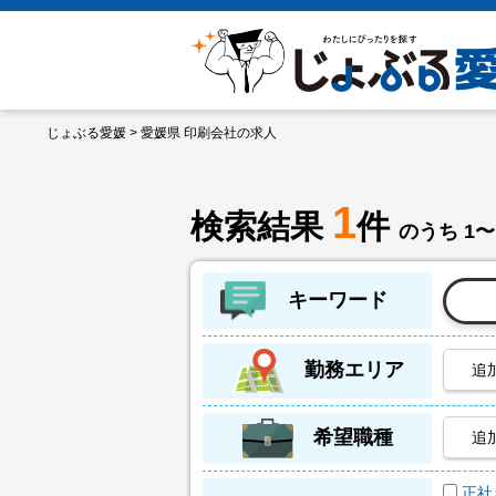
じょぶる愛媛
> 愛媛県 印刷会社の求人
1
検索結果
件
のうち 1〜
キーワード
勤務エリア
追
希望職種
追
正社