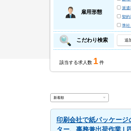
派遣
雇用形態
契約
準社
こだわり検索
追
1
該当する求人数
件
印刷会社で紙パッケージ
ター、事務兼出荷作業 | 四