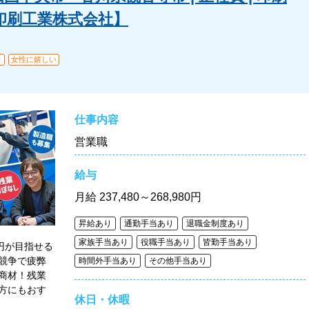
印刷工業株式会社】
り
女性に嬉しい
仕事内容
営業職
給与
月給
237,480～268,980円
昇給あり
通勤手当あり
退職金制度あり
家族手当あり
役職手当あり
皆勤手当あり
円が目指せる
競争で疲弊
時間外手当あり
その他手当あり
商材！残業
方にもおす
休日・休暇