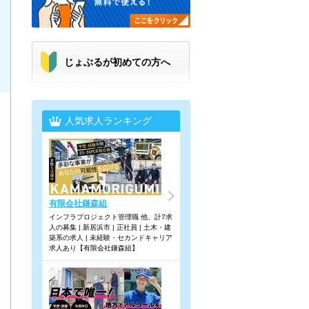
じょぶるが初めての方へ
人気求人ランキング
有限会社鎌森組
インフラプロジェクト管理職 他、計7求
人の募集 | 新居浜市 | 正社員 | 土木・建
築系の求人 | 未経験・セカンドキャリア
求人あり【有限会社鎌森組】