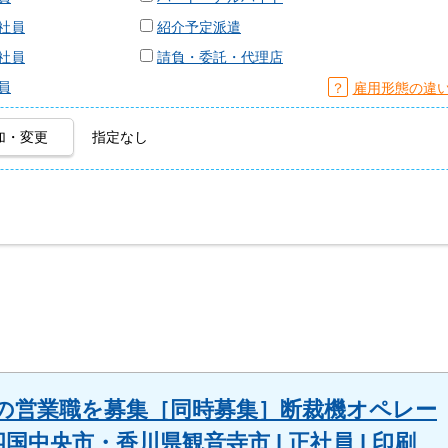
社員
紹介予定派遣
社員
請負・委託・代理店
員
？
雇用形態の違
加・変更
指定なし
の営業職を募集［同時募集］断裁機オペレー
国中央市・香川県観音寺市 | 正社員 | 印刷