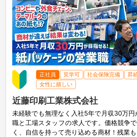
正社員
見学可
社会保険完備
昇
女性に嬉しい
近藤印刷工業株式会社
未経験でも無理なく入社5年で月収30万
職と工場スタッフの求人です。価格競争
く、自信を持って売り込める商材！残業