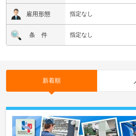
雇用形態
指定なし
条 件
指定なし
新着順