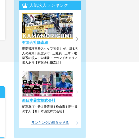
人気求人ランキング
有限会社鎌森組
現場管理事務スタッフ募集！ 他、計8求
人の募集 | 新居浜市 | 正社員 | 土木・建
築系の求人 | 未経験・セカンドキャリア
求人あり【有限会社鎌森組】
西日本薬業株式会社
配送及び小分け作業員 | 松山市 | 正社員
の求人【西日本薬業株式会社】
ランキングの続きを見る