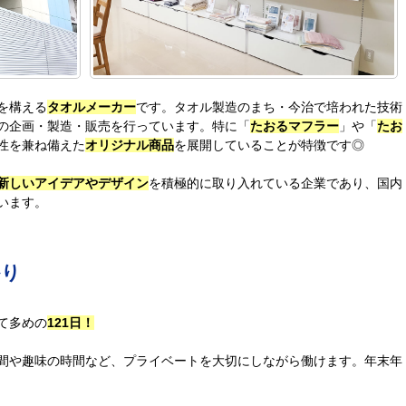
を構える
タオルメーカー
です。タオル製造のまち・今治で培われた技術
の企画・製造・販売を行っています。特に「
たおるマフラー
」や「
たお
性を兼ね備えた
オリジナル商品
を展開していることが特徴です◎
新しいアイデアやデザイン
を積極的に取り入れている企業であり、国内
います。
かり
て多めの
121日！
間や趣味の時間など、プライベートを大切にしながら働けます。年末年