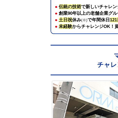
●
伝統の技術
で新しいチャレン
●
創業90年以上の老舗企業グ
●
土日祝
休み
で年間休日
12
(※)
●
未経験
からチャレンジOK！
チャレ