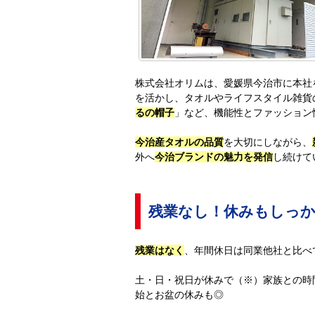
株式会社オリムは、愛媛県今治市に本社
を活かし、タオルやライフスタイル雑貨
るの帽子
」など、機能性とファッション
今治産タオルの品質
を大切にしながら、
外へ
今治ブランドの魅力を発信
し続けて
残業なし！休みもしっ
残業はなく
、年間休日は同業他社と比べ
土・日・祝日が休みで（※）家族との時
始とお盆の休みも◎