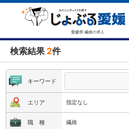
愛媛県 繊維の求人
検索結果
2
件
キーワード
エリア
指定なし
職 種
繊維