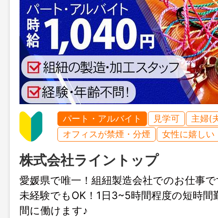
パート・アルバイト
見学可
主婦(
オフィスが禁煙・分煙
女性に嬉しい
株式会社ライントップ
愛媛県で唯一！組紐製造会社でのお仕事で
未経験でもOK！1日3~5時間程度の短時
間に働けます♪