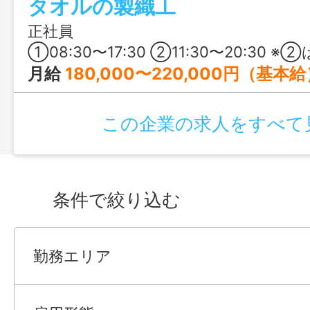
タオルの製織工
レンジしている企業です。年間休日121日
プライベートも充実♪ものづくりに興味が
正社員
ことに挑戦したい方にピッタリの職場で
①08:30〜17:30 ②11:30〜20:30 ※②は3週間に1回、シフトによる 【
月給
180,000〜220,000円（基本
この企業の求人をすべて
条件で絞り込む
勤務エリア