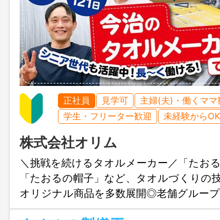
正社員
見学可
主婦(夫)・働くママ
学生・フリーター歓迎
未経験からO
株式会社オリム
＼挑戦を続けるタオルメーカー／「たお
「たおるの帽子」など、タオルづくりの
オリジナル商品を多数展開◎老舗グルー
基盤をもちながら、新しい商品づくりに