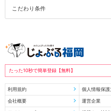
担当者：神山 学|【FHK】
こだわり条件
情報公開日
2026/06/30 23:59
たった10秒で簡単登録【無料】
利用規約
個人情報保護
会社概要
運営企業