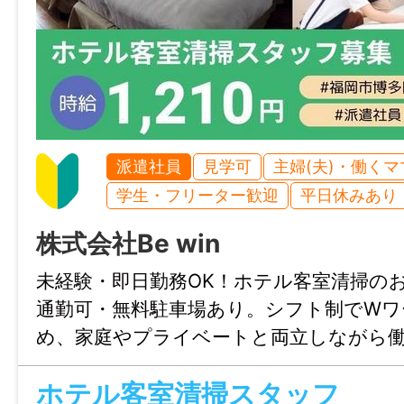
給与
時給 1,210円
給与モデル
【月給例】
派遣社員
見学可
主婦(夫)・働く
時給1,210円×2時間×週3日×月4週間＝月給29
学生・フリーター歓迎
平日休みあり
＋交通費や、残業があれば残業代別途（基
株式会社Be win
雇用形態
未経験・即日勤務OK！ホテル客室清掃の
派遣社員
通勤可・無料駐車場あり。シフト制でWワ
め、家庭やプライベートと両立しながら
経験
合せのみも大歓迎、まずはじょぶる福岡
不問
ホテル客室清掃スタッフ
連絡ください。