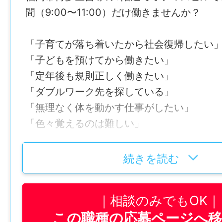
間（9:00〜11:00）だけ働きませんか？
「子育てが落ち着いたから社会復帰したい
「子どもを預けてから働きたい」
「定年後も規則正しく働きたい」
「ダブルワーク先を探している」
「無理なく体を動かす仕事がしたい」
「色々覚えるのは難しい」
そんな方を歓迎します。
続きを読む
作業は掃除機がけやゴミ回収などで、重い
相談のみでもOK
家庭での掃除と変わりません。静かな環境
この職種の応募ページへ
かしながら、清々しい1日をスタートさせま