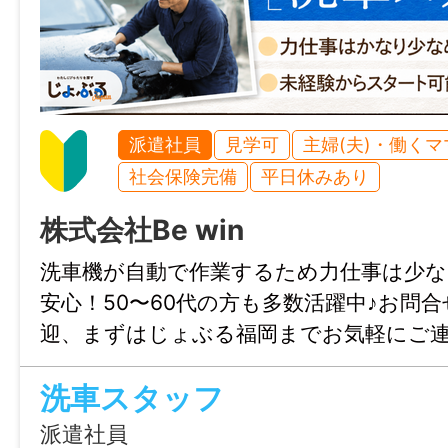
※⽉・⽔・⾦・(火)の場合で休憩時間が欲し
14時で60分休憩可能
休憩時間
基本なし
派遣社員
見学可
主婦(夫)・働く
社会保険完備
平日休みあり
就業日
株式会社Be win
月・水・金 ※⽉⽔⾦が祝⽇の場合はその前
洗⾞機が自動で作業するため⼒仕事は少な
⽔曜祝⽇⇔⽕曜⽇出勤）
安心！50〜60代の方も多数活躍中♪お問
迎、まずはじょぶる福岡までお気軽にご
休日・休暇
⽕・⽊・⼟⽇祝
洗車スタッフ
派遣社員
諸手当