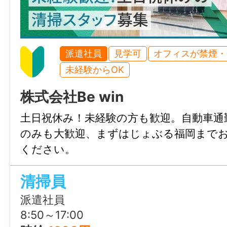
・試用期間：なし
・雇用期間の定め：あり（3ヶ月）
・契約更新理由：あり（契約期間満了時の
派遣社員
見学可
オフィスが禁煙・
績により判断）
未経験からOK
・通算契約期間の上限または更新回数の上限
株式会社Be win
上限とする）
・定年制：なし
土日祝休み！未経験の方も歓迎。自動車通
・再雇用制度：なし
のみも大歓迎、まずはじょぶる福岡まで
・固定残業代制：なし
ください。
・制服貸与（更衣室無し）
・無料駐⾞場無し（⾃⼰負担）
清掃員
・「博多駅」から徒歩19分、「吉塚駅」から
派遣社員
「東⽐恵駅」から徒歩16分
8:50～17:00
・福岡市博多区エリア