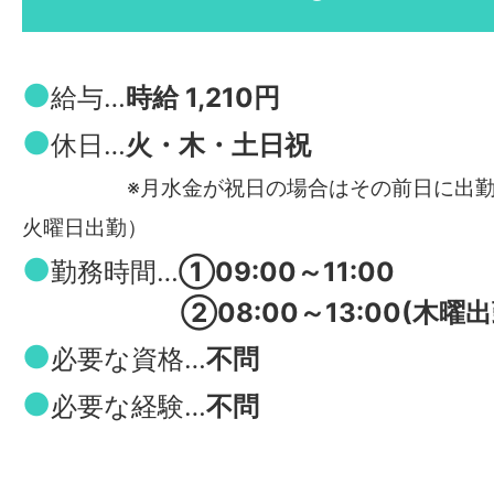
●
給与…
時給 1,210円
●
休日…
⽕・⽊・⼟⽇祝
※⽉⽔⾦が祝⽇の場合はその前⽇に出勤
⽕曜⽇出勤）
●
勤務時間…
①09:00～11:00
②08:00～13:00(木曜出
●
必要な資格…
不問
●
必要な経験…
不問