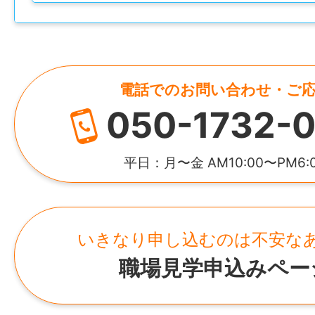
る
代表者
● 11:00に終わるので買い物や銀行などの
河村 勝就
● 午後は趣味や休息など、自分の時間を長
● 1日2時間だけの勤務でプライベート充実
電話でのお問い合わせ・ご
資本金
● 土日祝＋火木休みで生活リズムが整いや
050-1732-0
2,000万円
● 未経験・無資格OK（家事の延長ででき
● 自転車・バイク通勤OK（車通勤も可／
所在地
平日：月〜金 AM10:00〜PM6:
担）
福岡県福岡市中央区天神2-3-36 404号
——————
【応募方法】
事業所
いきなり申し込むのは不安な
「履歴書不要」でOKです。
・福岡営業所
職場見学申込みペー
福岡県福岡市中央区天神2-3-36 404号
「久しぶりの仕事で不安」という方も、今
でゆっくり教えますので、安心して飛び込