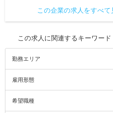
※事務や医療系などの内勤から、製造業務や
この企業の求人をすべて
案件あります。
また、未経験者歓迎の職場もご相談可能で
「飲食・フード,販売・接客・サービス,レ
この求人に関連するキーワード
ト・エンタメ,営業,事務・オフィスワーク,教
越・ドライバー,軽作業,建築・土木・建設,工
クリエイティブ,美容・理容・サロン,医療・
勤務エリア
備・清掃・ビル管理」など幅広い職種を揃
その他にも「完全在宅,在宅OK,フレックス
雇用形態
スキマ時間勤務,時差出勤,救済採用,勤務開
ート面接OK,面接時マスク着用」など現在
せたご提案も可能です！お気軽にご相談く
希望職種
【ハローワークでの求人をお探しの方も歓