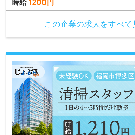
時給
1200円
・扶養内勤務、WワークOK
この企業の求人をすべて
※詳細は、面談時にお伝えします。
《じょぶるのご紹介》
●あなたのご希望のお仕事を私たちがお探
●当社（株式会社Be win）が運営する「じ
は福岡の地域に特化した就職・転職サポー
す！
豊富な求人データから専任のコンサルタン
ャリアやご希望をふまえ、勤務内容・勤務
期間・給与などご希望のお仕事をご紹介し
●こちらの求人の面接日の調整や条件の交
で、徹底的にサポート致します！ 就業開始
ろん、就業後のお困りごとも当社のスタッ