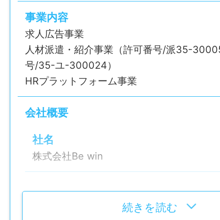
す。
事業内容
——————
求人広告事業
【こんな方に向いています】
人材派遣・紹介事業（許可番号/派35-3000
・子育てや介護と仕事を両立したい方
号/35-ユ-300024）
・定年後に「社会とのつながり」と「健康
HRプラットフォーム事業
働きたい方
・本業の前に早朝の時間を有効活用して収
会社概要
方（Wワーク歓迎）
・短時間でサクッと働きたい方
社名
・接客少なめの仕事がいい方
株式会社Be win
・未経験から始められるシンプル作業がい
——————
設立
【おすすめポイント】
2007年2月14日
続きを読む
● 仕事帰りにスーパーや役所まわりなど効