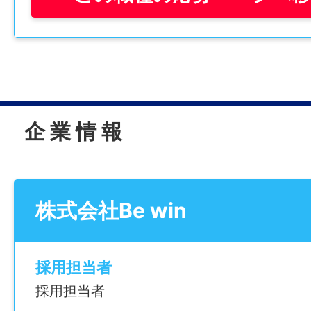
勤務は月・水・金の週3日、1日2時間(9:00〜1
です。
朝の短時間だけ働いて、あとは自分の時間
が叶います。
企 業 情 報
——————
【仕事内容】
・床清掃（掃除機、モップ）
・ゴミ回収
株式会社Be win
・トイレ清掃 など
難しい作業はありません。
採用担当者
最初は先輩スタッフが道具の場所から一つ
採用担当者
るので、未経験でも数回の勤務で慣れて安