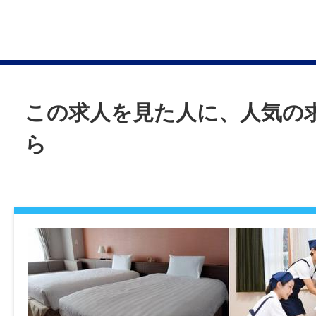
いね。
——————
仕事内容変更の可能性：なし
就業場所
この求人を見た人に、人気の
福岡県福岡市博多区
ら
最寄り駅：「博多駅」から徒歩19分、「吉
15分、「東⽐恵駅」から徒歩16分
勤務地変更の可能性：なし
最寄り駅
「博多駅」から徒歩19分、「吉塚駅」から徒
⽐恵駅」から徒歩16分