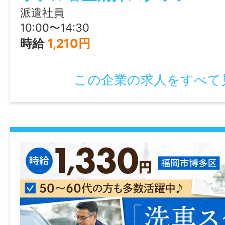
派遣社員
年齢制限
10:00〜14:30
不問
時給
1,210円
学歴
この企業の求人をすべて
不問
免許・資格
不問
就業時間
①09:00～11:00
②08:00～13:00(木曜出勤の場合)