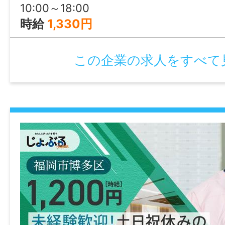
10:00～18:00
通勤手当あり(規定あり)
時給
1,330円
時間外手当あり
加入保険等
この企業の求人をすべて
社会保険完備（雇用・健康・労災・厚生）
マイカー通勤
可
時間外
なし
特記事項
・受動喫煙防止対策：敷地内禁煙