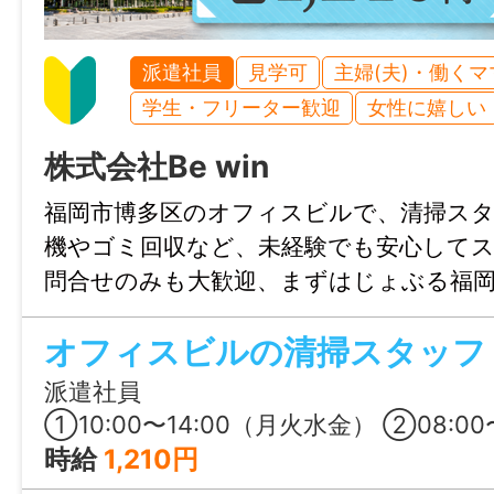
フォロー致します！
●お仕事のご紹介や、ご相談に、料金は一
派遣社員
見学可
主婦(夫)・働く
で、ご安心下さい。
学生・フリーター歓迎
女性に嬉しい
●まずは見学してみたい！気になるお仕事
株式会社Be win
きたい！など、お気軽にお問い合わせくだ
【こちらの求人 を見ている方へ】
福岡市博多区のオフィスビルで、清掃スタ
この求人情報に関するお問い合わせは 「掲
機やゴミ回収など、未経験でも安心してス
る」または、「応募先へ進む」のボタンを
問合せのみも大歓迎、まずはじょぶる福
ださい。
ご連絡ください。
オフィスビルの清掃スタッフ
「じょぶる福岡」には、このほかにも「シニ
用あり,昇給・昇格あり,残業なし,週1日からO
派遣社員
らOK,シフト自由・選べる,高収入・高時給,
①10:00〜14:00（⽉⽕⽔⾦） ②08:00〜13:00（⽊） ※60分の休憩希望者は、9:00
勤務OK,急募,駅から5分以内」などの条件
時給
1,210円
ざいます。