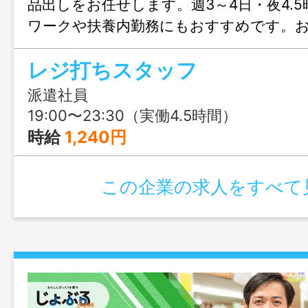
品出しをお任せします。週3～4日・夜4.
ワークや扶養内勤務にもおすすめです。
大歓迎、まずはじょぶる福岡までお気軽
レジ打ちスタッフ
い。
派遣社員
19:00〜23:30（実働4.5時間）
時給
1,240円
この企業の求人をすべて