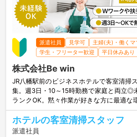
派遣社員
見学可
主婦(夫)・働く
学生・フリーター歓迎
平日休みあり
株式会社Be win
JR八幡駅前のビジネスホテルで客室清掃
集。週3日・10～15時勤務で家庭と両立
ランクOK。黙々作業が好きな方に最適な
合せのみも大歓迎、まずはじょぶる福岡
ホテルの客室清掃スタッフ
連絡ください。
派遣社員