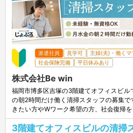
派遣社員
見学可
主婦(夫)・働く
社会保険完備
平日休みあり
株式会社Be win
福岡市博多区吉塚の3階建てオフィスビル
の朝2時間だけ働く清掃スタッフの募集で
きたい方やWワーク希望の方、社会復帰を
ったり。お問合せのみも大歓迎、まずは
3階建てオフィスビルの清掃
でお気軽にご連絡ください。