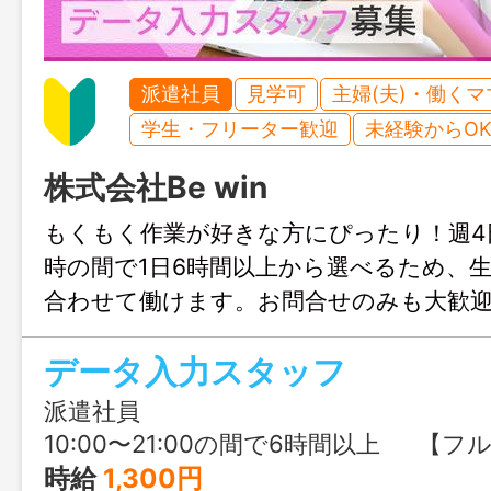
派遣社員
見学可
主婦(夫)・働く
学生・フリーター歓迎
未経験からO
株式会社Be win
もくもく作業が好きな方にぴったり！週4日
時の間で1日6時間以上から選べるため、
合わせて働けます。お問合せのみも大歓
ぶる福岡までお気軽にご連絡ください。
データ入力スタッフ
派遣社員
10:00〜21:00の間で6時間以上 【フルタイム希望の⽅】※積極募集中♪ ①10:00〜19:00（実働8時間） ②11:00〜20:00（実働8時間） ③12:00〜21:00（実働8時間） 【午前スタート・6〜7時間勤務希望の⽅】 ④10:00〜17:00（実働6時間） ⑤11:00〜18:00（実働6時間） ⑥10:00〜18:00（実働7時間） ⑦11:00〜19:00（実働7時間） 【午後スタート・6〜7時間勤務希望の⽅】 ⑧12:00〜19:00（実働6時間
時給
1,300円