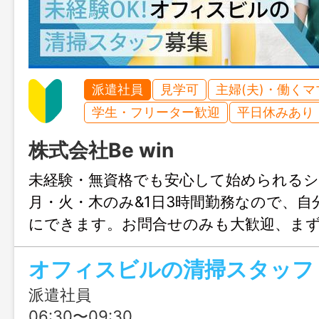
派遣社員
見学可
主婦(夫)・働く
学生・フリーター歓迎
平日休みあり
株式会社Be win
未経験・無資格でも安心して始められる
月・火・木のみ&1日3時間勤務なので、自
にできます。お問合せのみも大歓迎、ま
岡までお気軽にご連絡ください。
オフィスビルの清掃スタッフ
派遣社員
06:30〜09:30