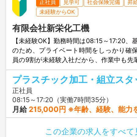
正社員
見学可
社会保険完備
昇
未経験からOK
有限会社新栄化工機
【未経験OK】勤務時間は08:15～17:20
のため、プライベート時間をしっかり確
員の9割が未経験入社だから、作業中も先
くれるなど、親身になってサポートして
プラスチック加工・組立スタ
が整っています。
正社員
08:15～17:20（実働7時間35分）
月給
215,000円 ※年齢、経験、能力を考慮の上、優遇します。 【給与内訳】 基本給 ：200,000円 皆勤手当
この企業の求人をすべて