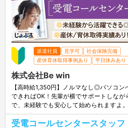
派遣社員
見学可
社会保険完備
産休育休取得事例あり
平日休みあり
株式会社Be win
【高時給1,350円】ノルマなし◎パソコ
できればOK！先輩が横でサポートしなが
で、未経験でも安心して始められますよ
も大歓迎、まずはじょぶる福岡までお気
受電コールセンタースタッフ
さい。