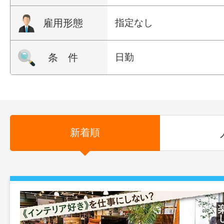
雇用形態
指定なし
条 件
日勤
新着順