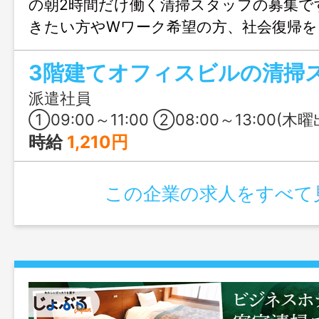
の朝2時間だけ働く清掃スタッフの募集で
きたい方やWワーク希望の方、社会復帰を
ったり。お問合せのみも大歓迎、まずは
3階建てオフィスビルの清掃
でお気軽にご連絡ください。
派遣社員
①09:00～11:00 ②08:00～13:00(木曜出勤の場合) ※⽉・⽔・⾦・(火)の場合で休憩時間が
時給
1,210円
この企業の求人をすべて