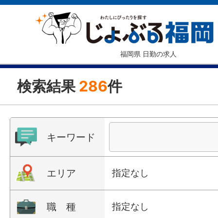
福岡県 日勤の求人
検索結果
286
件
キーワード
エリア
指定なし
職 種
指定なし