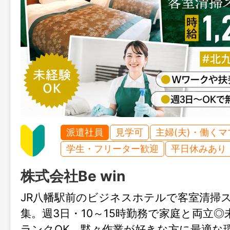
派遣社員
見学可
主婦(夫)・働く
学生・フリーター歓迎
平日休みあり
株式会社Be win
JR八幡駅前のビジネスホテルで客室清掃
集。週3日・10～15時勤務で家庭と両立
ランクOK。黙々作業が好きな方に最適な