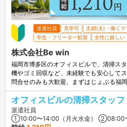
派遣社員
見学可
主婦(夫)・働く
学生・フリーター歓迎
女性に嬉しい
株式会社Be win
福岡市博多区のオフィスビルで、清掃スタ
機やゴミ回収など、未経験でも安心してス
問合せのみも大歓迎、まずはじょぶる福
ご連絡ください。
オフィスビルの清掃スタッフ
派遣社員
①10:00〜14:00（⽉⽕⽔⾦） ②08:00〜13:00（⽊） ※60分の休憩希望者は、9:00