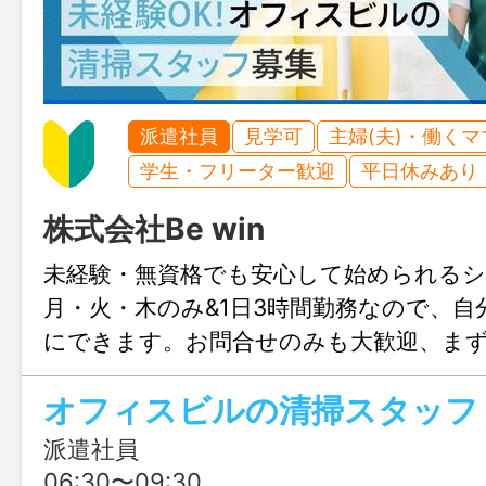
派遣社員
見学可
主婦(夫)・働く
学生・フリーター歓迎
平日休みあり
株式会社Be win
未経験・無資格でも安心して始められる
月・火・木のみ&1日3時間勤務なので、自
にできます。お問合せのみも大歓迎、ま
岡までお気軽にご連絡ください。
オフィスビルの清掃スタッフ
派遣社員
06:30〜09:30