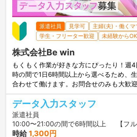
派遣社員
見学可
主婦(夫)・働く
学生・フリーター歓迎
未経験からO
株式会社Be win
もくもく作業が好きな方にぴったり！週4日
時の間で1日6時間以上から選べるため、
合わせて働けます。お問合せのみも大歓
ぶる福岡までお気軽にご連絡ください。
データ入力スタッフ
派遣社員
10:00〜21:00の間で6時間以上 【フルタイム希望の⽅】※積極募集中♪ ①10:00〜19:00（実働8時間） ②11:00〜20:00（実働8時間） ③12:00〜21:00（実働8時間） 【午前スタート・6〜7時間勤務希望の⽅】 ④10:00〜17:00（実働6時間） ⑤11:00〜18:00（実働6時間） ⑥10:00〜18:00（実働7時間） ⑦11:00〜19:00（実働7時間） 【午後スタート・6〜7時間勤務希望の⽅】 ⑧12:00〜19:00（実働6時間
時給
1,300円