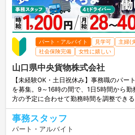
パート・アルバイト
見学可
主婦(
社会保険完備
女性に嬉しい
山口県中央貨物株式会社
【未経験OK・土日祝休み】事務職のパー
を募集。9～16時の間で、1日5時間から
方の予定に合わせて勤務時間を調整でき
働けますよ。ExcelやWordへの基本入力
事務スタッフ
ので、ブランクがある方や事務未経験の
パート・アルバイト