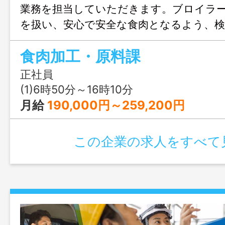
業務を担当していただきます。ブロイラ
を扱い、安心で安全な食肉となるよう、検
行いながら進める責任あるお仕事です。
食肉加工・原料課
をしっかり検査・確認し、ブロイラーは専
地鶏は包丁で頸動脈を切ります。その後、
正社員
を取り、足・首・内臓を処理して、内臓の
(1)6時50分～16時10分
分は除去し、肝臓や砂肝など食べられる部
月給
190,000円～259,200円
出し、冷却・洗浄して次の工程へ渡します
をしっかり確認し、基準を満たしたもの
この企業の求人をすべて
ります。機械と手作業の両方を覚える大変
未経験者でも充実した研修でしっかり習
は清潔で衛生的な環境が整っており、チ
にしながら長く働き活躍できる職場です