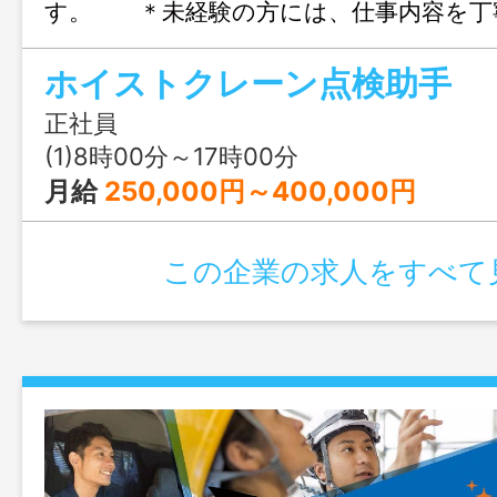
す。 ＊未経験の方には、仕事内容を丁
す 【トライアル雇用併
ホイストクレーン点検助手
〈建設関連求人〉 ＊＊
＊＊＊ 変更範囲：変更なし
正社員
(1)8時00分～17時00分
月給
250,000円～400,000円
この企業の求人をすべて