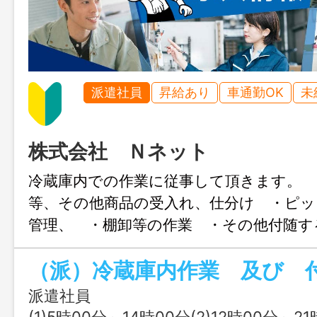
派遣社員
昇給あり
車通勤OK
未
株式会社 Ｎネット
冷蔵庫内での作業に従事して頂きます。 
等、その他商品の受入れ、仕分け ・ピッ
管理、 ・棚卸等の作業 ・その他付随
の範囲：なし
（派）冷蔵庫内作業 及び 
派遣社員
(1)5時00分～14時00分(2)12時00分～21時00分(3