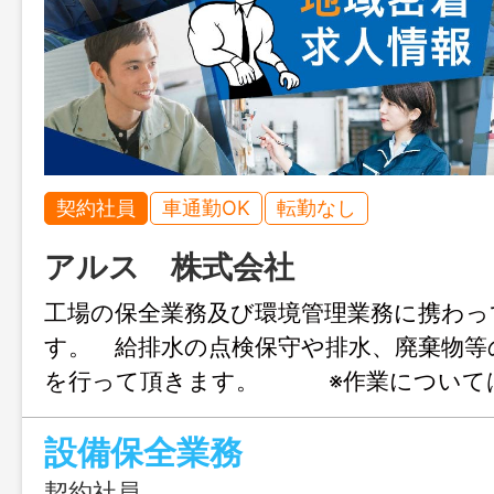
契約社員
車通勤OK
転勤なし
アルス 株式会社
工場の保全業務及び環境管理業務に携わっ
す。 給排水の点検保守や排水、廃棄物等
を行って頂きます。 ※作業について
ら丁寧に教育いたしますので、安心 し
設備保全業務
い。 変更範囲：会社が定める業務
契約社員