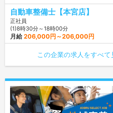
ら足回り、エンジン、車内、ガラスまで
自動車整備士【本宮店】
ューで一台一台丁寧に仕上げる事を、
います。 「変更範囲：変更なし」
正社員
(1)8時30分～18時00分
月給
206,000円～206,000円
この企業の求人をすべて