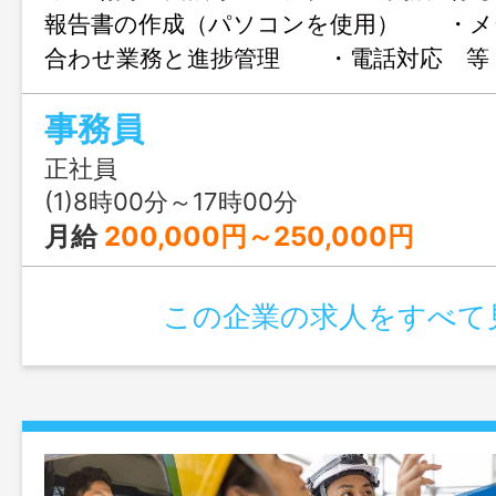
報告書の作成（パソコンを使用） ・メ
合わせ業務と進捗管理 ・電話対応 等
務 ・伝票・帳簿の記録等 ＊パソコ
事務員
（ワード、エクセル）可能な方 ＊現場
ん ＊男性活
正社員
「トライアル雇用併用求人」 変更範囲：
(1)8時00分～17時00分
月給
200,000円～250,000円
この企業の求人をすべて