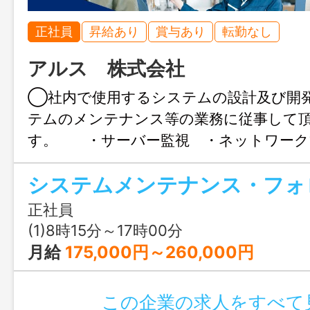
正社員
昇給あり
賞与あり
転勤なし
アルス 株式会社
◯社内で使用するシステムの設計及び開
テムのメンテナンス等の業務に従事して
す。 ・サーバー監視 ・ネットワーク
ーベース操作（ＳＱＬ） ・情報セキュリ
システムメンテナンス・フォ
っていただきます。 サーバ環境は、Ｗ
です。 変更範囲：会社が定める業務
正社員
(1)8時15分～17時00分
月給
175,000円～260,000円
この企業の求人をすべて