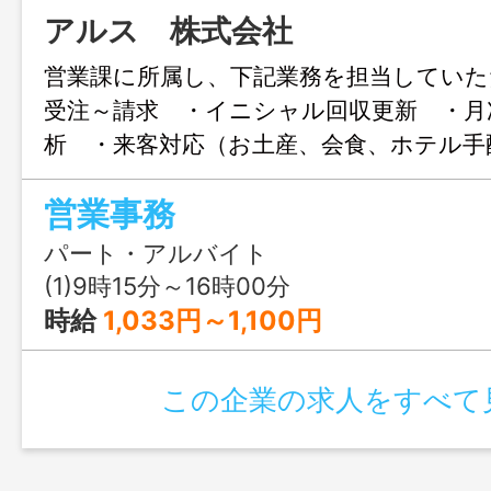
アルス 株式会社
営業課に所属し、下記業務を担当していた
受注～請求 ・イニシャル回収更新 ・月
析 ・来客対応（お土産、会食、ホテル手
マスタ管理 ・単価マスタ登録更新 ・契
営業事務
営業活動における集計作業 ※業務に慣れ
指導いたします。 ※外出には社用車を使
パート・アルバイト
す。 変更範囲：会社が定める業務
(1)9時15分～16時00分
時給
1,033円～1,100円
この企業の求人をすべて