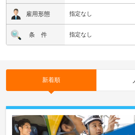
雇用形態
指定なし
条 件
指定なし
新着順