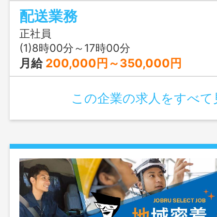
り ＊＊未経験の方へは丁寧に指導
配送業務
＊ ◆◆◆ 急 募
変更範囲：設備機械点検 【トラ
正社員
用求人】
(1)8時00分～17時00分
月給
200,000円～350,000円
この企業の求人をすべて