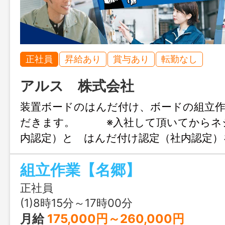
正社員
昇給あり
賞与あり
転勤なし
アルス 株式会社
装置ボードのはんだ付け、ボードの組立
だきます。 ※入社して頂いてからネ
内認定）と はんだ付け認定（社内認定）
だきますが、丁寧に教育いたしますので
組立作業【名郷】
ください。 ※県外出張をお願いするこ
期間：２週間から１カ月程度（土日は除
正社員
囲：会社が定める業務
(1)8時15分～17時00分
月給
175,000円～260,000円