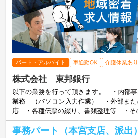
パート・アルバイト
車通勤OK
介護休業あ
株式会社 東邦銀行
以下の業務を行って頂きます。 ・内部事
業務 （パソコン入力作業） ・外部また
応 ・各種伝票の綴り、書類整理等 ・そ
務 ※業務習得後に派出に従事していただ
事務パート（本宮支店、派出
代育成支援対策推進法に基づく認定企業（