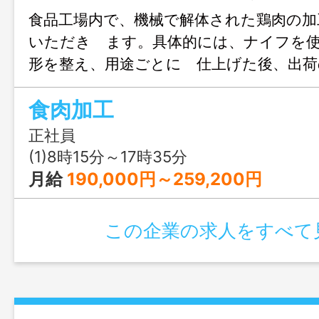
食品工場内で、機械で解体された鶏肉の加
いただき ます。具体的には、ナイフを
形を整え、用途ごとに 仕上げた後、出荷
包装を行う仕事です。作業はマニ ュア
食肉加工
り、入社後は先輩社員が丁寧に指導するた
方でも安心して始められます。作業時は作
正社員
ス ク・手袋・エプロンを着用し、清潔で
(1)8時15分～17時35分
す。短時間勤 務や扶養内勤務にも対応し
月給
190,000円～259,200円
育児と両立しながら働け ます。 ＊業界
導入した、清潔で働きやすい工場です。 
この企業の求人をすべて
扱いはなく、体への負担が少ない作業です
ら長く活躍している社員が多数います。 
代まで幅広い年齢層の社員が在籍してい