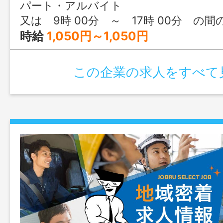
省）」 「女性活躍推進法に基づく認定企
パート・アルバイト
省）」 「パートタイム労働者活躍推進企
又は 9時 00分 ～ 17時 00分 の間
働省）」 ＝ 働き方改革関連認
時給
1,050円～1,050円
この企業の求人をすべて