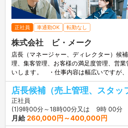
正社員
車通勤OK
転勤なし
株式会社 ビ・メーク
店長（マネージャー、ディレクター）候
理、集客管理、お客様の満足度管理、営業
いします。 ・仕事内容は幅広いですが
した先輩スタッフたちも協力し、力を合
くのでご安心ください。 ☆あなたのキ
ト（コンフォートイン福島西インター）
してみてください☆ ＊業務内容の変
正社員
し ※応募の際には、ハローワーク紹介状
(1)9時00分～18時00分又は 9時 00分 ～ 20時 
す。
月給
260,000円～400,000円