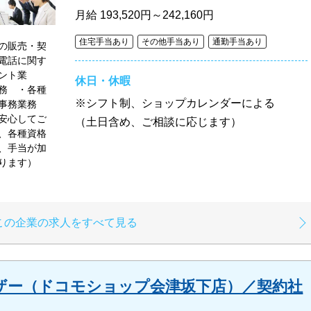
月給
193,520円～242,160円
住宅手当あり
その他手当あり
通勤手当あり
の販売・契
電話に関す
ント業
休日・休暇
務 ・各種
※シフト制、ショップカレンダーによる
他事務業務
安心してご
（土日含め、ご相談に応じます）
、各種資格
、手当が加
なります）
この企業の求人をすべて見る
ザー（ドコモショップ会津坂下店）／契約社