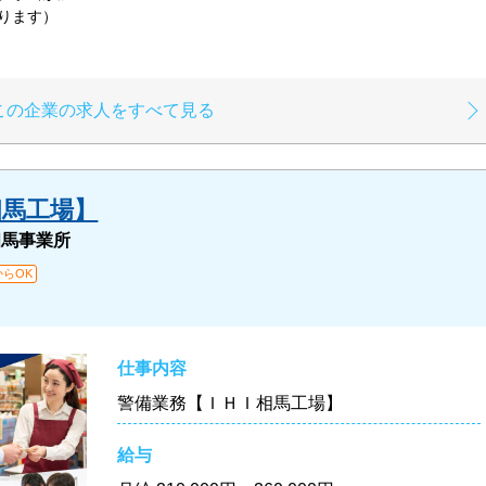
なります）
この企業の求人をすべて見る
相馬工場】
相馬事業所
らOK
仕事内容
警備業務【ＩＨＩ相馬工場】
給与