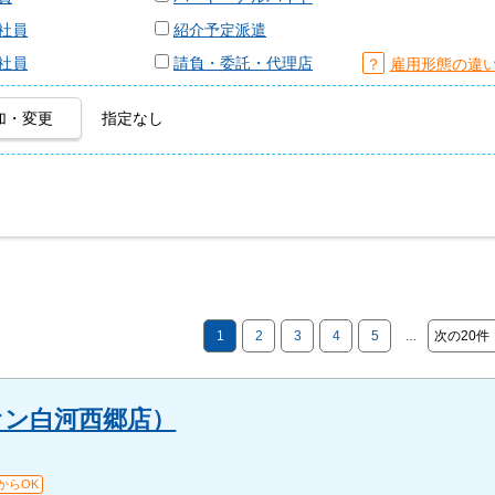
社員
紹介予定派遣
社員
請負・委託・代理店
？
雇用形態の違
加・変更
指定なし
1
2
3
4
5
次の20件
…
オン白河西郷店）
からOK