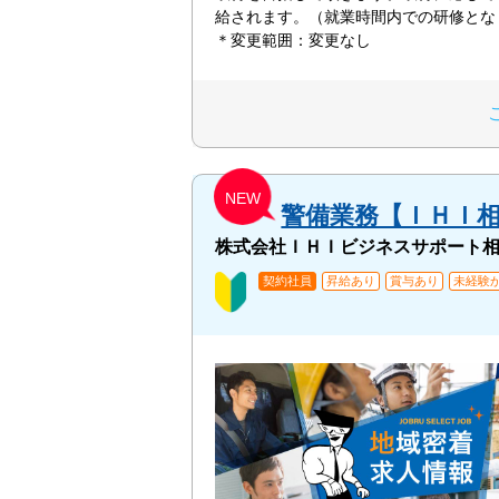
給されます。（就業時間内での研修と
＊変更範囲：変更なし
NEW
警備業務【ＩＨＩ
株式会社ＩＨＩビジネスサポート
契約社員
昇給あり
賞与あり
未経験か