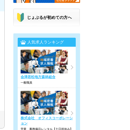
じょぶるが初めての方へ
人気求人ランキング
会津若松地方森林組合
一般職員
株式会社 オフィスコーポレーシ
ョン
営業 事務備品レンタル【土日祝休み】