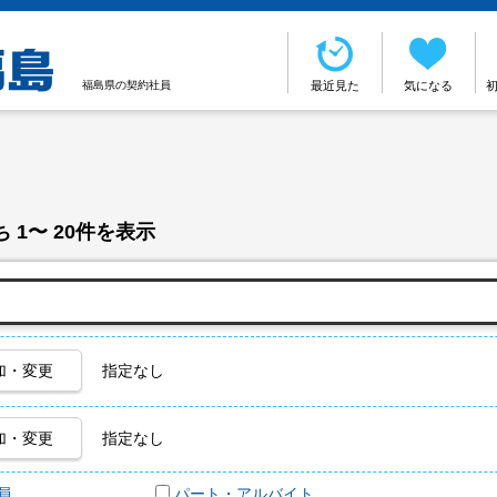
福島県の契約社員
最近見た
気になる
 1〜 20件を表示
加・変更
指定なし
加・変更
指定なし
員
パート・アルバイト