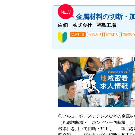
NEW
金属材料の切断・
白銅 株式会社 福島工場
契約社員
昇給あり
賞与あり
未経験か
◎アルミ、銅、ステンレスなどの金属材
（丸鋸切断機・ バンドソー切断機、フ
機等）を用いて切断・加工し 製品を