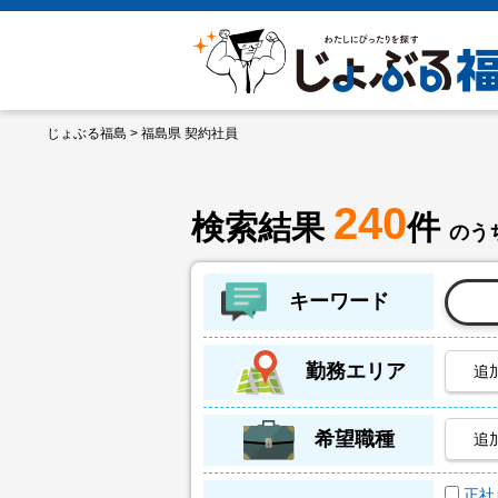
じょぶる福島
> 福島県 契約社員
240
検索結果
件
のうち
キーワード
勤務エリア
追
希望職種
追
正社