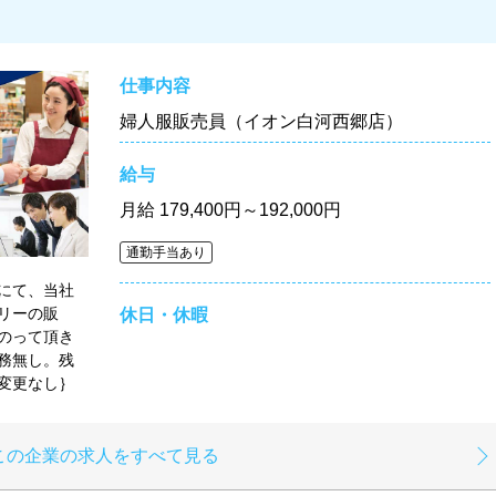
仕事内容
婦人服販売員（イオン白河西郷店）
給与
月給
179,400円～192,000円
通勤手当あり
にて、当社
リーの販
休日・休暇
のって頂き
務無し。残
変更なし｝
この企業の求人をすべて見る