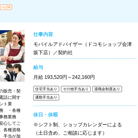
からOK
仕事内容
モバイルアドバイザー（ドコモショップ会津
坂下店）／契約社
給与
月給
193,520円～242,160円
住宅手当あり
その他手当あり
退職金制度あり
の販売・契
電話に関す
通勤手当あり
ント業
務 ・各種
休日・休暇
他事務業務
安心してご
※シフト制、ショップカレンダーによる
、各種資格
（土日含め、ご相談に応じます）
、手当が加