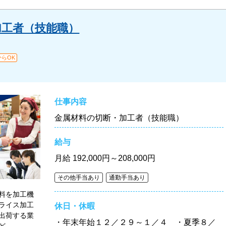
加工者（技能職）
らOK
仕事内容
金属材料の切断・加工者（技能職）
給与
月給
192,000円～208,000円
その他手当あり
通勤手当あり
料を加工機
ライス加工
休日・休暇
出荷する業
・年末年始１２／２９～１／４ ・夏季８／