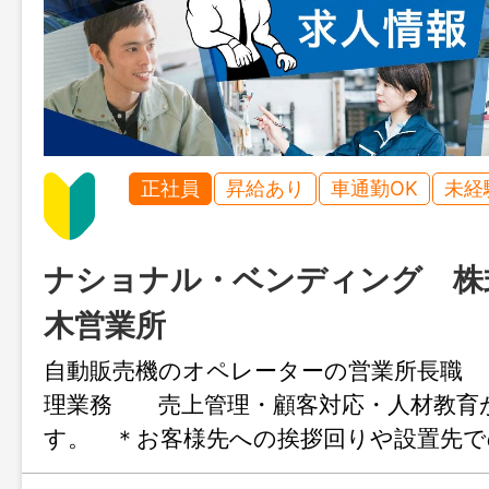
正社員
昇給あり
車通勤OK
未経
ナショナル・ベンディング 株
木営業所
自動販売機のオペレーターの営業所長職 
理業務 売上管理・顧客対応・人材教育
す。 ＊お客様先への挨拶回りや設置先で
対応等 営業エリア：厚木市・海老名市