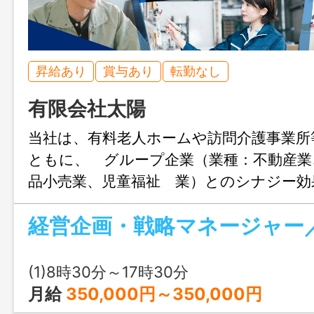
昇給あり
賞与あり
転勤なし
有限会社太陽
当社は、有料老人ホームや訪問介護事業所
ともに、 グループ企業（業種：不動産業
品小売業、児童福祉 業）とのシナジー効
開を図っています。 今後は、川崎駅周辺
わせて、次のような新規事業（ プロジ
を目指しており、経営企画・戦略マネージ
査、企画立案から実際の事業運営までお任
(1)8時30分～17時30分
単身・共働き世帯向けサービス事業（家事
月給
350,000円～350,000円
食等） 〇高度外国人材向けサービス事業