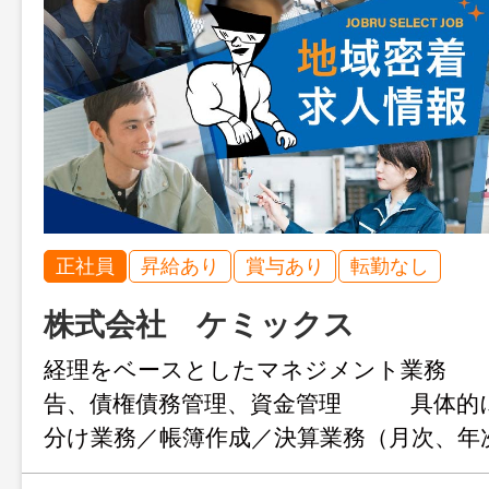
正社員
昇給あり
賞与あり
転勤なし
株式会社 ケミックス
経理をベースとしたマネジメント業務 
告、債権債務管理、資金管理 具体
分け業務／帳簿作成／決算業務（月次、年
／ 親会社 への報告（月次、四半期