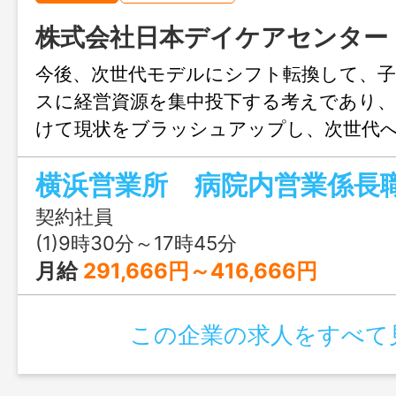
株式会社日本デイケアセンター
今後、次世代モデルにシフト転換して、
スに経営資源を集中投下する考えであり、
けて現状をブラッシュアップし、次世代
進めていく。次々と事業を拡大展開してい
横浜営業所 病院内営業係長
力となっている病院向け業務委託事業を
である。今後、病院事業についても経営の
契約社員
働き方改革を図る理由で、各業務のアウ
(1)9時30分～17時45分
加速すると考えている。病院内清掃、消毒
月給
291,666円～416,666円
求業務等、病院向け業務委託事業について
及び企画提案での営業成果を上げる事業の
この企業の求人をすべて
して業務を邁進する。 変更範囲：変更な