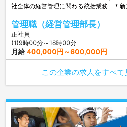
社全体の経営管理に関わる統括業務 ＊新
の経営計画および事業計画書作成並びに
管理職（経営管理部長）
渉外担当とした役割を担っていただきま
の訪問など外出の際に運転して頂く場
正社員
【エリア】茅ヶ崎市／大和市 【社用
(1)9時00分～18時00分
※当社幹部への育成目的の為の募集と
月給
400,000円～600,000円
【変更の範囲】当社業務全般
この企業の求人をすべて