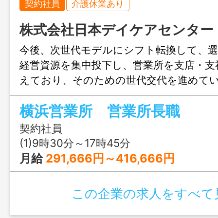
契約社員
介護休業あり
株式会社日本デイケアセンター
今後、次世代モデルにシフト転換して、選
経営資源を集中投下し、営業所を支店・支
えており、そのための世代交代を進めて
は、１．保育施設の提案営業（事業所保育
横浜営業所 営業所長職
所等）２．行政サポート事業（保育園・学
館他の案件情報キャッチ、プロポ、プレゼ
契約社員
迄）３．人材派遣事業（看護助手・介護助
(1)9時30分～17時45分
代理店事業（ＡＩ除菌清掃ロボット、ボー
月給
291,666円～416,666円
具・おもちゃ他）と多岐にわたる。マー
し、営業戦略を立て、新規開拓を実行し、
この企業の求人をすべて
く部門において、営業所長としてその職務
範囲：変更なし