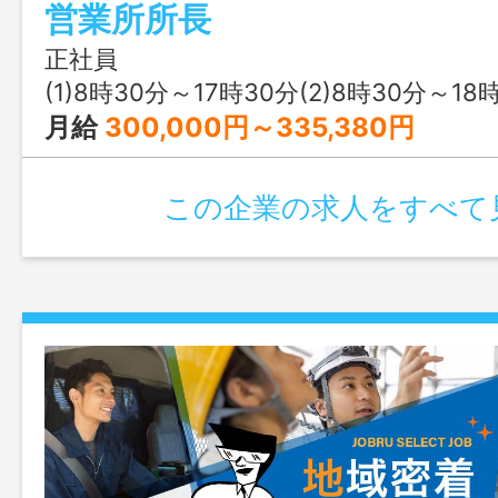
営業所所長
間市・綾瀬市など 社有車：普通自動
導しますので、安心して応募してくださ
正社員
な知識は全く不要です。一緒に勉強して
(1)8時30分～17時30分(2)8時30分～18
う！ 
月給
300,000円～335,380円
更範囲：変更なし〕
この企業の求人をすべて