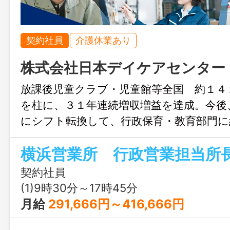
契約社員
介護休業あり
株式会社日本デイケアセンター
放課後児童クラブ・児童館等全国 約１４
を柱に、３１年連続増収増益を達成。今後
にシフト転換して、行政保育・教育部門に
投下する考えであり、次の１０年に向け
横浜営業所 行政営業担当所
シュアップし、次世代への世代交代を進
成長戦略に基づき、事業規模の拡大と地域
契約社員
の保育・教育部門の充実の為、重点地域の
(1)9時30分～17時45分
域型保育事業の事業所内保育所や小規模保
月給
291,666円～416,666円
童クラブ・児童館等の運営業務に取り組