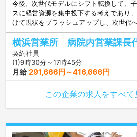
今後、次世代モデルにシフト転換して、
スに経営資源を集中投下する考えであり、
けて現状をブラッシュアップし、次世代
進めていく。次々と事業を拡大展開してい
横浜営業所 病院内営業課長
力となっている病院向け業務委託事業を
である。今後、病院事業についても経営の
契約社員
働き方改革を図る理由で、各業務のアウ
(1)9時30分～17時45分
加速すると考えている。病院内清掃、消毒
月給
291,666円～416,666円
求業務等、病院向け業務委託事業について
及び企画提案での営業成果を上げる事業の
この企業の求人をすべて
職として業務を邁進する。 変更範囲：変