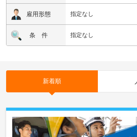
雇用形態
指定なし
条 件
指定なし
新着順