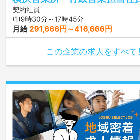
１０年に向けて現状をブラッシュアップ
契約社員
世代交代を進めていく。今後の成長戦略に
(1)9時30分～17時45分
模の拡大と地域に密着した行政の保育・教
月給
291,666円～416,666円
為、重点地域の認可保育園の地域型保育事
育所や小規模保育所、放課後児童クラブ・
この企業の求人をすべて
業務に取り組んでいるところである。今
設民営の認可保育所や学童保育施設のプロ
案件に対して積極的に応募し、新規契約獲
く。変更範囲：変更なし