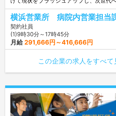
けて現状をブラッシュアップし、次世代
進めていく。次々と事業を拡大展開してい
横浜営業所 病院内営業担当
力となっている病院向け業務委託事業を
である。今後、病院事業についても経営の
契約社員
働き方改革を図る理由で、各業務のアウ
(1)9時30分～17時45分
加速すると考えている。病院内清掃、消毒
月給
291,666円～416,666円
求業務等、病院向け業務委託事業について
及び企画提案での営業成果を上げる事業の
この企業の求人をすべて
して業務を邁進する。 変更範囲：変更な