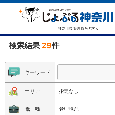
神奈川県 管理職系の求人
検索結果
29
件
キーワード
エリア
指定なし
職 種
管理職系