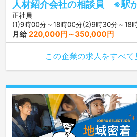
人材紹介会社の相談員 ※駅
しい会社で、リーダー・マネジャーにな
メンバーを持ち、チームマネジメントや
正社員
を行います。 事業責任者として、責任持
(1)9時00分～18時00分(2)9時30分～18
を募集しています。 変更範囲：会社の
月給
220,000円～350,000円
この企業の求人をすべて