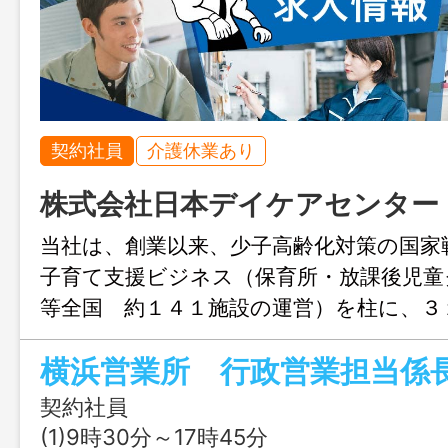
契約社員
介護休業あり
株式会社日本デイケアセンター
当社は、創業以来、少子高齢化対策の国家
子育て支援ビジネス（保育所・放課後児童
等全国 約１４１施設の運営）を柱に、３
益を達成。今後、次世代モデルにシフト転
横浜営業所 行政営業担当係
育・教育部門に経営資源を集中投下する考
１０年に向けて現状をブラッシュアップ
契約社員
世代交代を進めていく。今後の成長戦略に
(1)9時30分～17時45分