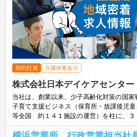
契約社員
介護休業あり
株式会社日本デイケアセンター
当社は、創業以来、少子高齢化対策の国家
子育て支援ビジネス（保育所・放課後児童
等全国 約１４１施設の運営）を柱に、３
益を達成。今後、次世代モデルにシフト転
横浜営業所 行政営業担当社
育・教育部門に経営資源を集中投下する考