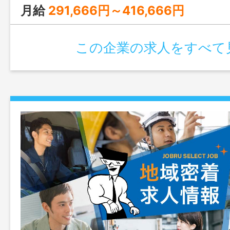
模の拡大と地域に密着した行政の保育・教
月給
291,666円～416,666円
為、重点地域の認可保育園の地域型保育事
育所や小規模保育所、放課後児童クラブ・
この企業の求人をすべて
業務に取り組んでいるところである。今
設民営の認可保育所や学童保育施設のプロ
案件に対して積極的に応募し、新規契約獲
く。変更範囲：変更なし