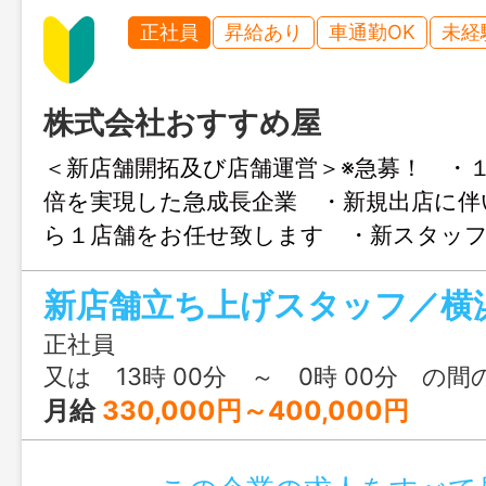
正社員
昇給あり
車通勤OK
未経
株式会社おすすめ屋
＜新店舗開拓及び店舗運営＞※急募！ ・
倍を実現した急成長企業 ・新規出店に伴
ら１店舗をお任せ致します ・新スタッ
教育／マネジメント ・ブランディング
新店舗立ち上げスタッフ／横
ー開発やマニュアル作成業務等 ・人の成
とＷＩＮ－ＷＩＮ働き方を追求。独立支援
正社員
す。 ※未経験歓迎！新たな店舗開拓に
又は 13時 00分 ～ 0時 00分 の間
気のある方大募集 ＊変更範囲：変更な
月給
330,000円～400,000円