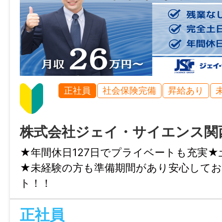
特記事項
・受動喫煙防止対策：屋内禁煙
・試用期間：3か月
・試用期間中の労働条件：同条件
・雇用期間の定め：なし
正社員
社会保険完備
昇給あり
・定年制：あり（60歳）
・再雇用制度：あり（65歳）
・固定残業代制：あり
株式会社ジェイ・サイエンス関
【固定残業代の内訳】
★年間休日127日でプライベートも充実★
基本給にＬＰ手当（３６０００円）含む
★未経験の方も準備期間があり安心してお
ト！！
情報公開日
2026/03/05 23:59
正社員