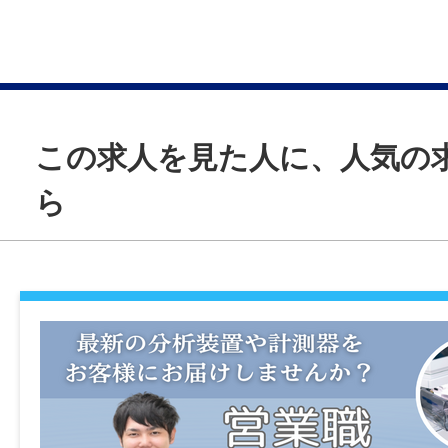
あります。
諸手当
昇給あり(1月あたり2.00％〜5.00％（前年
この求人を見た人に、人気の
通勤手当あり(月額 30,000円まで)
退職金制度あり(※規定あり)
ら
家族手当あり(※規定あり)
加入保険等
社会保険完備（雇用・健康・労災・厚生）
時間外
月平均：27時間