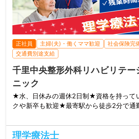
正社員
主婦(夫)・働くママ歓迎
社会保険完
交通費別途支給
千里中央整形外科リハビリテー
ニック
★水、日休みの週休2日制★資格を持って
クや新卒も歓迎★最寄駅から徒歩2分で通
理学療法士