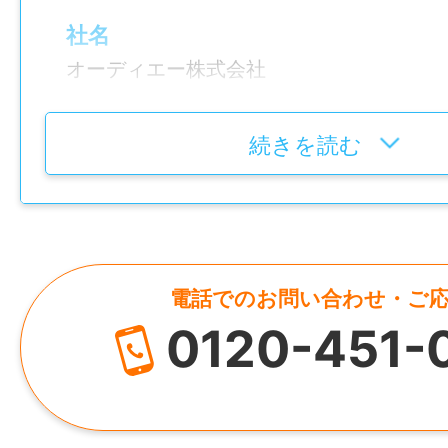
7：30～16：30
社名
オーディエー株式会社
休憩時間
60分
所在地
続きを読む
大阪府大東市諸福4-3-17
就業日
会社カレンダーによる週休2日制
休日・休暇
電話でのお問い合わせ・ご
休日
0120-451-
日曜日，祝日，その他
週休二日制
会社カレンダーにより、休日を決定してい
始、夏期休暇、土曜日は祝日のある週は出