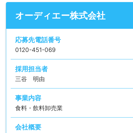
経験
オーディエー株式会社
未経験可
応募先電話番号
年齢制限
0120-451-069
〜59歳(定年制度を上限とするため)
採用担当者
学歴
三谷 明由
不問
事業内容
免許・資格
食料・飲料卸売業
フォークリフト運転技能者(あれば尚可)
会社概要
就業時間