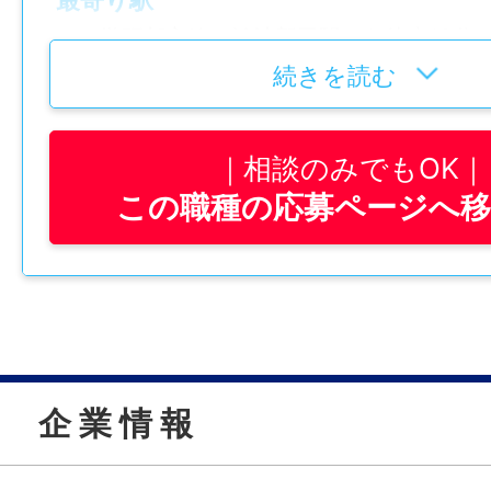
ＪＲ学研都市線 鴻池新田駅から徒歩10分
続きを読む
給与
月給 226,000円〜231,000円
相談のみでもOK
この職種の応募ページへ
賞与
計 2.00ヶ月分（前年度実績）
年間休日
112日
企 業 情 報
雇用形態
正社員