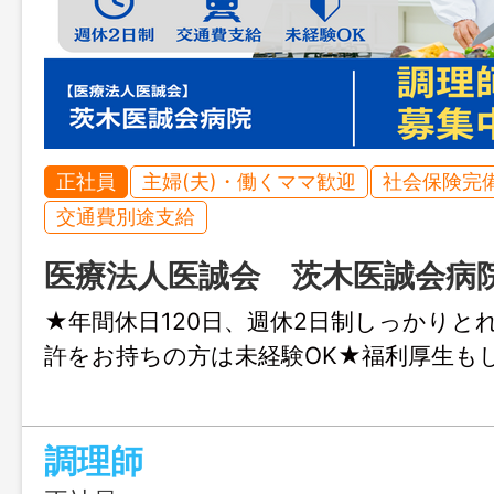
正社員
主婦(夫)・働くママ歓迎
社会保険完
交通費別途支給
医療法人医誠会 茨木医誠会病
★年間休日120日、週休2日制しっかりと
許をお持ちの方は未経験OK★福利厚生も
調理師