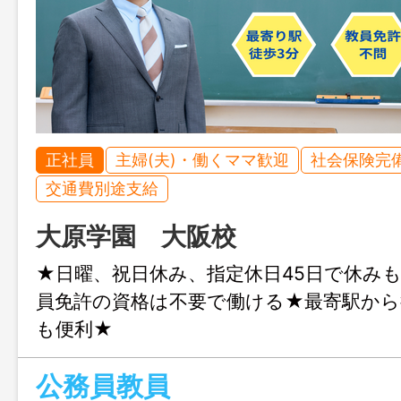
正社員
主婦(夫)・働くママ歓迎
社会保険完
交通費別途支給
大原学園 大阪校
★日曜、祝日休み、指定休日45日で休み
員免許の資格は不要で働ける★最寄駅から
も便利★
公務員教員