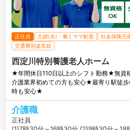
正社員
主婦(夫)・働くママ歓迎
社会保険完
交通費別途支給
西淀川特別養護老人ホーム
★年間休日110日以上のシフト勤務★無資
介護業界初めての方も安心★最寄り駅徒歩
時も安心★
介護職
正社員
(1)7時30分～16時30分 (2)9時30分～18時30分 (3)10時30分～19時30分 休憩60分 (4)17時30分～翌10時00分 休憩210分 