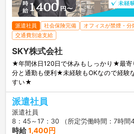
派遣社員
社会保険完備
オフィスが禁煙・分
交通費別途支給
SKY株式会社
★年間休日120日で休みもしっかり★最寄
分と通勤も便利★未経験もOKなので経験
すい★
派遣社員
派遣社員
8：45～17：30 （所定労働時間：7時間45分） ※昼休憩：11：30～12
時給
1,400円