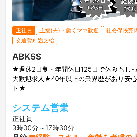
正社員
主婦(夫)・働くママ歓迎
社会保険完
交通費別途支給
ABKSS
★週休2日制・年間休日125日で休みもし
大歓迎求人★40年以上の業界歴があり安
ト★
システム営業
正社員
9時00分～17時30分