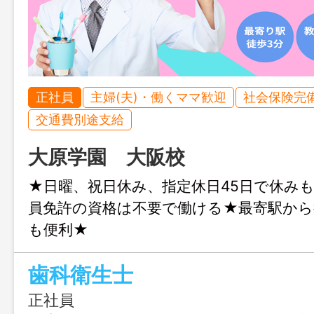
正社員
主婦(夫)・働くママ歓迎
社会保険完
交通費別途支給
大原学園 大阪校
★日曜、祝日休み、指定休日45日で休み
員免許の資格は不要で働ける★最寄駅から
も便利★
歯科衛生士
正社員