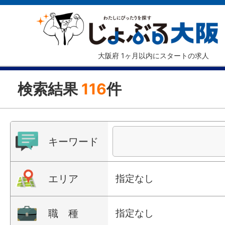
大阪府 1ヶ月以内にスタートの求人
検索結果
116
件
キーワード
エリア
指定なし
職 種
指定なし