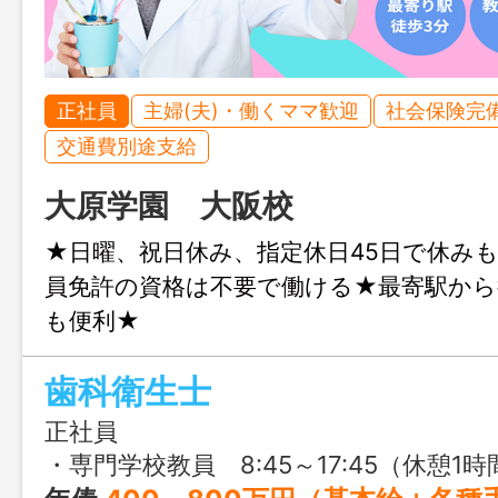
正社員
主婦(夫)・働くママ歓迎
社会保険完
交通費別途支給
大原学園 大阪校
★日曜、祝日休み、指定休日45日で休み
員免許の資格は不要で働ける★最寄駅から
も便利★
歯科衛生士
正社員
・専門学校教員 8:45～17:45（休憩1時間）or 11:30～20:30（休憩1時間） ※学校や部署によって多少変動あり 