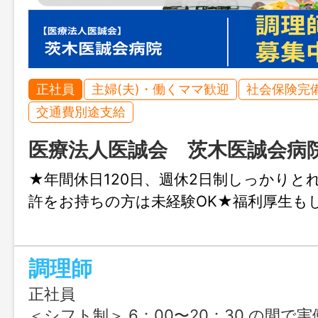
正社員
主婦(夫)・働くママ歓迎
社会保険完
交通費別途支給
医療法人医誠会 茨木医誠会病
★年間休日120日、週休2日制しっかりと
許をお持ちの方は未経験OK★福利厚生も
調理師
正社員
＜シフト制＞ 6：00〜20：30 の間で実働7.5時間（休憩60分） 勤務例 6：00～14：30 9：