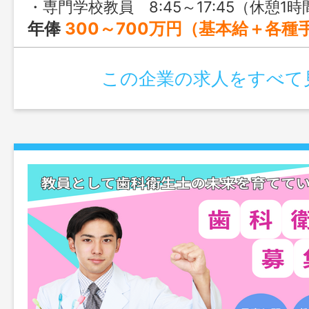
・専門学校教員 8:45～17:45（休憩1時間） ・社会人講座講師 9:00～18:00（休憩1時間）or 13:00～22:00（休憩1時間） ※学校や部署によって
年俸
300～700万円（基本給＋各種手当＋賞与） なお、年齢、学歴、職歴、経験等により上記金額を上回ることもございます。 また、新卒等は上記を下回
この企業の求人をすべて