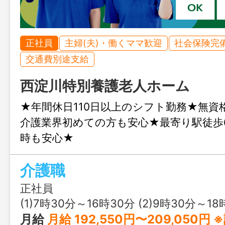
正社員
主婦(夫)・働くママ歓迎
社会保険完
交通費別途支給
西淀川特別養護老人ホーム
★年間休日110日以上のシフト勤務★無資
介護業界初めての方も安心★最寄り駅徒歩
時も安心★
介護職
正社員
(1)7時30分～16時30分 (2)9時30分～18時30分 (3)10時30分～19時30分 休憩60分 (4)17時30分～翌10時00分 休憩210分 
月給
月給 192,550円〜209,050円 ※試用期間中は時給1,120円となります 【内訳】 基本給：170,500円～185,500円 調整手当：22,050円～23,550円 【別途】 資