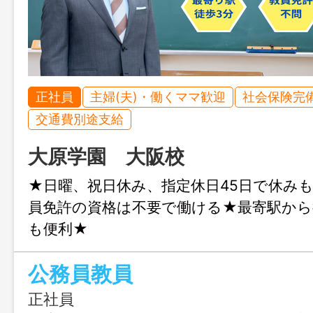
正社員
主婦(夫)・働くママ歓迎
社会保険完
交通費別途支給
大原学園 大阪校
★日曜、祝日休み、指定休日45日で休み
員免許の資格は不要で働ける★最寄駅から
も便利★
公務員教員
正社員