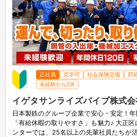
正社員
見学可
社会保険完備
昇
未経験からOK
イゲタサンライズパイプ株式会
日本製鉄のグループ企業で安心・安定！年間
「有給休暇の取りやすさ」も魅力♪ 大正
ンターでは、25名以上の先輩社員たちが