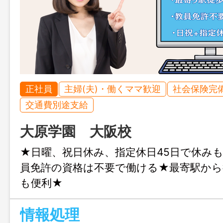
正社員
主婦(夫)・働くママ歓迎
社会保険完
交通費別途支給
大原学園 大阪校
★日曜、祝日休み、指定休日45日で休み
員免許の資格は不要で働ける★最寄駅から
も便利★
情報処理