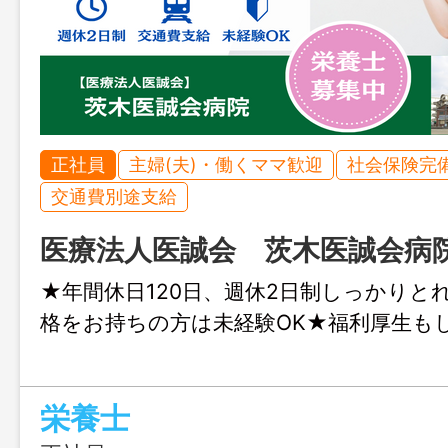
正社員
主婦(夫)・働くママ歓迎
社会保険完
交通費別途支給
医療法人医誠会 茨木医誠会病
★年間休日120日、週休2日制しっかりと
格をお持ちの方は未経験OK★福利厚生も
栄養士