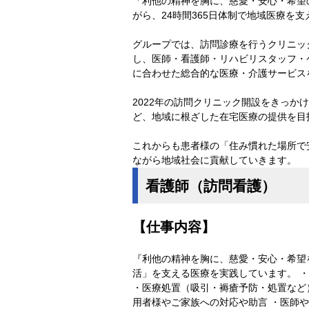
「利他の精神を胸に、慈愛・安心・希望
がら、24時間365日体制で地域医療を
グループでは、訪問診療を行うクリニッ
し、医師・看護師・リハビリスタッフ・
に合わせた総合的な医療・介護サービス
2022年の訪問クリニック開設をきっか
ど、地域に根ざした在宅医療の提供を目
これからも患者様の「住み慣れた場所で
ながら地域社会に貢献していきます。
看護師（訪問看護）
【仕事内容】
『利他の精神を胸に、慈愛・安心・希望
活」を支える医療を実践しています。 
・医療処置（吸引・褥瘡予防・処置など）
用者様やご家族への対応や助言 ・医師