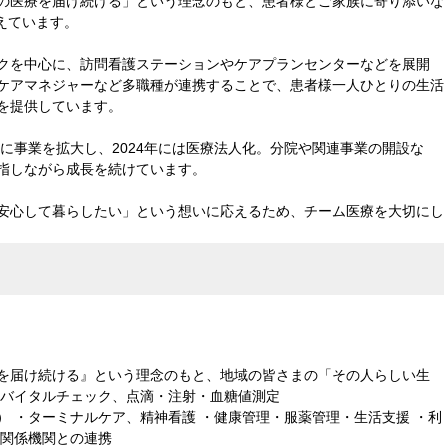
の医療を届け続ける」という理念のもと、患者様とご家族に寄り添いな
支えています。
クを中心に、訪問看護ステーションやケアプランセンターなどを展開
ケアマネジャーなど多職種が連携することで、患者様一人ひとりの生活
を提供しています。
けに事業を拡大し、2024年には医療法人化。分院や関連事業の開設な
指しながら成長を続けています。
安心して暮らしたい」という想いに応えるため、チーム医療を大切にし
を届け続ける』という理念のもと、地域の皆さまの「その人らしい生
・バイタルチェック、点滴・注射・血糖値測定
 ・ターミナルケア、精神看護 ・健康管理・服薬管理・生活支援 ・利
や関係機関との連携