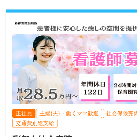
諸手当
昇給あり
通勤手当あり(月50,000円まで)
退職金制度あり(企業型確定拠出年金、60歳
勤務)
加入保険等
社会保険完備（雇用・健康・労災・厚生）
時間外
状況によってはあり得る
正社員
主婦(夫)・働くママ歓迎
社会保険完
交通費別途支給
特記事項
・受動喫煙防止対策：屋内禁煙