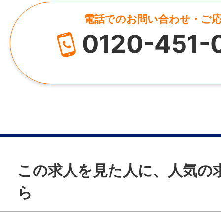
休憩時間
電話でのお問い合わせ・ご
60分
0120-451-
就業日
シフト制
休日・休暇
【年間120日】
・週休2日制（ローテーション制）
・有給休暇（入職後3日＋半年後10日＝初年
・ライフプラン休暇2日（4月末までに入職
この求人を見た人に、人気の
～11月に取得可能）
ら
・特別休暇、慶弔休暇