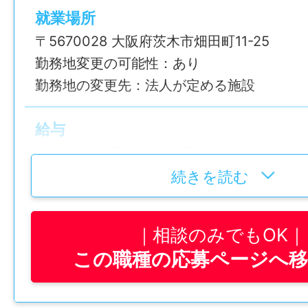
就業場所
〒5670028 大阪府茨木市畑田町11-25
勤務地変更の可能性：あり
勤務地の変更先：法人が定める施設
給与
月給 19.2万円 〜 21.2万円
【内訳】
続きを読む
基本給：135,000円～155,000円
職務手当：20,000円
相談のみでもOK
調整手当：17,000円
この職種の応募ページへ
資格手当：20,000円
※経験年数に応じて加算有り