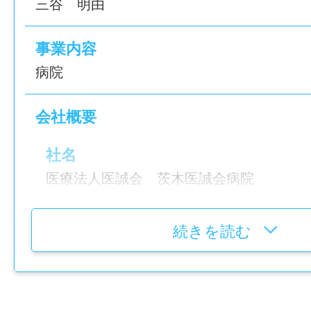
三谷 明由
不問
事業内容
免許・資格
病院
調理師免許
会社概要
就業時間
社名
＜シフト制＞
医療法人医誠会 茨木医誠会病院
6：00〜20：30 の間で実働7.5時間（休憩
勤務例
所在地
6：00～14：30
続きを読む
大阪府茨木市畑田町11-25
9：00～17：30
12：00～20：30