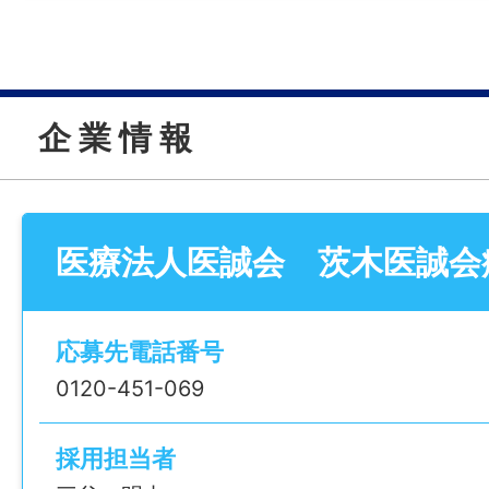
年間休日
120日
企 業 情 報
雇用形態
正社員
経験
医療法人医誠会 茨木医誠会
不問
応募先電話番号
年齢制限
0120-451-069
不問
採用担当者
学歴