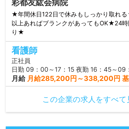
彩都友紘会病院
・試用期間：3か月
★年間休日122日で休みもしっかり取れる
・試用期間中の労働条件：同条件
以上あればブランクがあってもOK★24
・雇用期間の定め：なし
り★
・定年制：あり（60歳）
・再雇用制度：あり（65歳）
看護師
・固定残業代制：なし
正社員
日勤 09：00～17：15 夜勤 16：45～09
情報公開日
月給
月給285,200円～338,200円 基本給203,400円～256,400円 + 諸手当81,800円 【諸手当内訳】 病棟手当：10,000円 当直手当：16,000円/回 皆勤手当：5,000円 ベースアップ評価手当：7,800円 ※上記モデルは、当直4回の場合の例です。 ※給与額は経験年数・勤務実績などを考慮して決定いたします。 【別途支給手当】 時間外手当 通勤手当：全額支給 日勤手当（祝日）：2,000円 日直手当（日
2026/04/27 23:59
この企業の求人をすべて