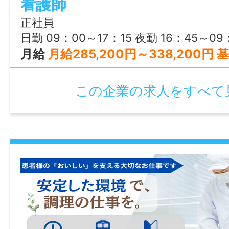
看護師
正社員
日勤 09：00～17：15 夜勤 16：45～09
月給
月給285,200円～338,200円 基本給203,400円～256,400円 + 諸手当81,800円 【諸手当内訳】 病棟手当：10,000円 当直手当：16,000円/回 皆勤手当：5,000円 ベースアップ評価手当：7,800円 ※上記モデルは、当直4回の場合の例です。 ※給与額は経験年数・勤務実績などを考慮して決定いたします。 【別途支給手当】 時間外手当 通勤手当：全額支給 日勤手当（祝日）：2,000円 日直手当（日
この企業の求人をすべて