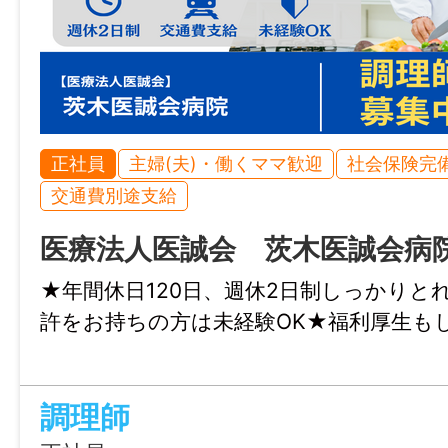
正社員
主婦(夫)・働くママ歓迎
社会保険完
交通費別途支給
医療法人医誠会 茨木医誠会病
★年間休日120日、週休2日制しっかりと
許をお持ちの方は未経験OK★福利厚生も
調理師