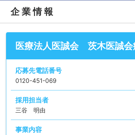
企 業 情 報
雇用形態
正社員
経験
医療法人医誠会 茨木医誠会
不問
応募先電話番号
年齢制限
0120-451-069
不問
採用担当者
学歴
三谷 明由
不問
事業内容
免許・資格