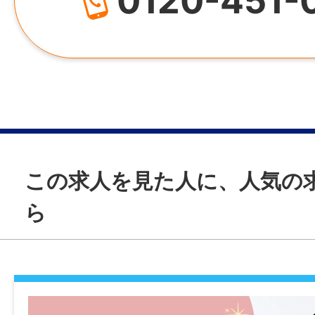
0120-451-
シフト制
休日・休暇
【年間120日】
・週休2日制（ローテーション制）
・有給休暇（入職後3日＋半年後10日＝初年
・ライフプラン休暇2日（4月末までに入職
～11月に取得可能）
この求人を見た人に、人気の
・特別休暇、慶弔休暇
ら
諸手当
昇給あり
通勤手当あり(月50,000円まで)
退職金制度あり(企業型確定拠出年金、60歳