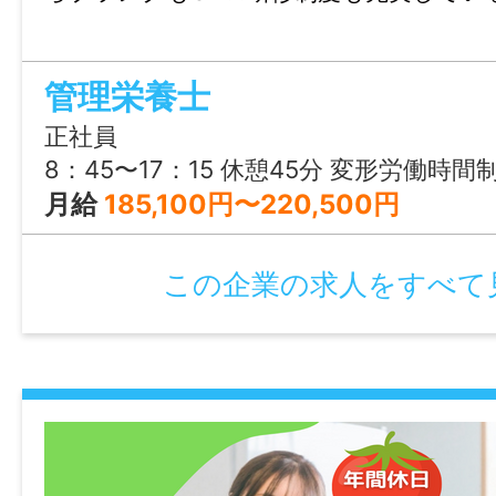
・定年制：あり（60歳）
・再雇用制度：あり（65歳）
・固定残業代制：なし
管理栄養士
正社員
情報公開日
8：45〜17：15 休憩45分 変形労働時間
2026/04/27 23:59
月給
185,100円〜220,500円
この企業の求人をすべて