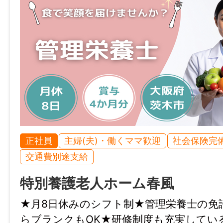
勤務)
加入保険等
社会保険完備（雇用・健康・労災・厚生）
時間外
状況によってはあり得る
正社員
主婦(夫)・働くママ歓迎
社会保険完
特記事項
交通費別途支給
・受動喫煙防止対策：屋内禁煙
・試用期間：3か月
特別養護老人ホーム春風
・試用期間中の労働条件：同条件
★月8日休みのシフト制★管理栄養士の免
・雇用期間の定め：なし
らブランクもOK★研修制度も充実してい