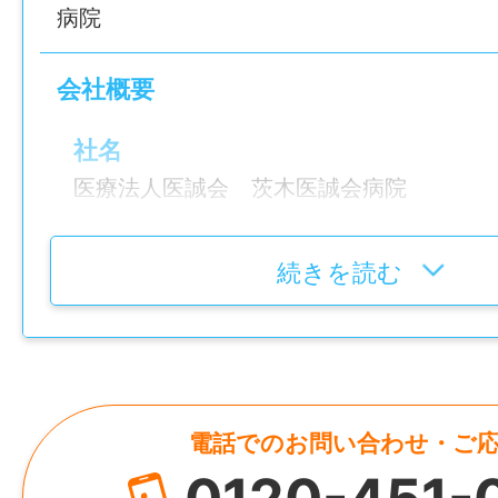
病院
栄養士
会社概要
就業時間
＜シフト制＞
社名
6：00〜20：30 の間で実働7.5時間（休憩
医療法人医誠会 茨木医誠会病院
勤務例
6：00～14：30
所在地
9：00～17：30
続きを読む
大阪府茨木市畑田町11-25
12：00～20：30
休憩時間
60分
電話でのお問い合わせ・ご
就業日