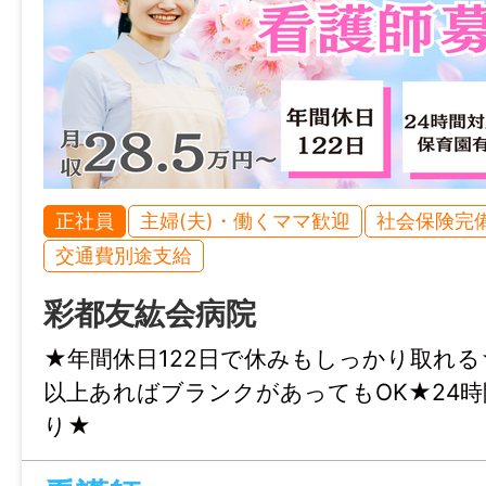
正社員
主婦(夫)・働くママ歓迎
社会保険完
交通費別途支給
彩都友紘会病院
★年間休日122日で休みもしっかり取れる
以上あればブランクがあってもOK★24
り★