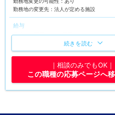
勤務地変更の可能性：あり
勤務地の変更先：法人が定める施設
給与
月給 17.2万円 〜 19.2万円
【内訳】
続きを読む
基本給：135,000円～155,000円
職務手当：20,000円
相談のみでもOK
調整手当：17,000円
この職種の応募ページへ
※経験年数に応じて加算有り
※別途、処遇改善手当有り（支給期間や金額
年間休日
120日