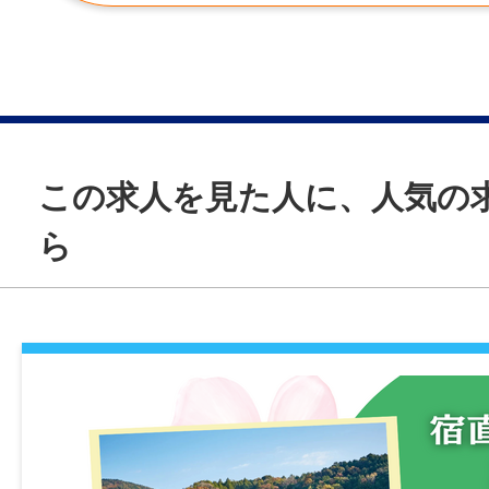
年齢制限
不問
学歴
不問
この求人を見た人に、人気の
ら
免許・資格
・初任者研修修了者・実務者研修修了者・
ずれかお持ちの方
就業時間
以下の時間でシフト制
・早番 7：00～16：00