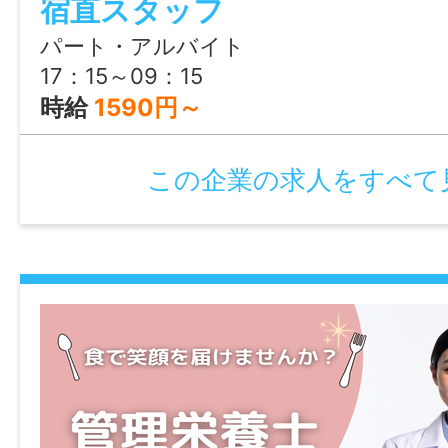
宿直スタッフ
す。
パート・アルバイト
17：15～09：15
諸手当
時給
1590円～
昇給あり(毎年7月に当人実績・能力評価と
通しを考慮のうえ昇給する場合がある)
この企業の求人をすべて
通勤手当あり
退職金制度あり
資格手当あり
加入保険等
社会保険完備（雇用・健康・労災・厚生）
マイカー通勤
可