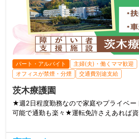
・日勤 10：00～19：00
・夜勤 16：00～翌10：00（夜勤は2人
※休憩1時間、夜勤は休憩2時間30分
休憩時間
60分～150分
パート・アルバイト
主婦(夫)・働くママ歓迎
就業日
オフィスが禁煙・分煙
交通費別途支給
シフト制
茨木療護園
★週2日程度勤務なので家庭やプライベー
休日・休暇
可能で通勤も楽々★運転免許さえあれば資
年間107日（2月は8日、その他の月は9日）
希望休は月3日です
毎月のシフトは、前月中に本人と相談の上