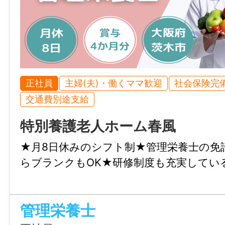
時間外
残業ほぼなし
特記事項
正社員
主婦(夫)・働くママ歓迎
社会保険完
・受動喫煙防止対策：屋内禁煙
交通費別途支給
・試用期間：3か月
特別養護老人ホーム春風
・試用期間中の労働条件：同条件
・雇用期間の定め：なし
★月8日休みのシフト制★管理栄養士の免
・定年制：あり（60歳）
らブランクもOK★研修制度も充実してい
・再雇用制度：あり（65歳）
・固定残業代制：なし
管理栄養士
情報公開日