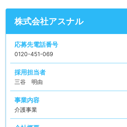
資格手当 4,000円
処遇改善加算 46,000円
株式会社アスナル
夜勤手当 35000円(7000円×5回目安で計算
■初任者研修修了者の方 月額258,000円
基本給 175,000円
応募先電話番号
資格手当 2,000円
0120-451-069
処遇改善加算 46,000円
夜勤手当 35000円(7000円×5回目安で計算
採用担当者
※夜勤手当：7000円/回 平均月5回が目安
三谷 明由
は応相談
※喀痰吸引等研修修了者（2号以上）は、資
事業内容
+3,000円
介護事業
昇給：あり：毎年7月に当人実績・能力評価
業見通しを考慮のうえ昇給する場合がある