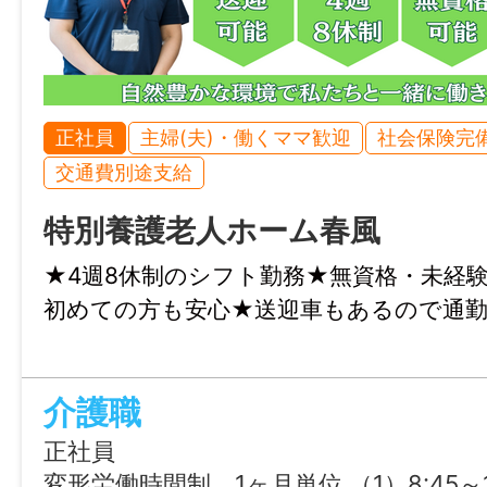
正社員
主婦(夫)・働くママ歓迎
社会保険完
交通費別途支給
特別養護老人ホーム春風
★4週8休制のシフト勤務★無資格・未経験
初めての方も安心★送迎車もあるので通
介護職
正社員
変形労働時間制 1ヶ月単位 （1）8:45～17:15（休憩45分） （2）7:15～15:45（休憩45分） （3）11:30～20:00（休憩4