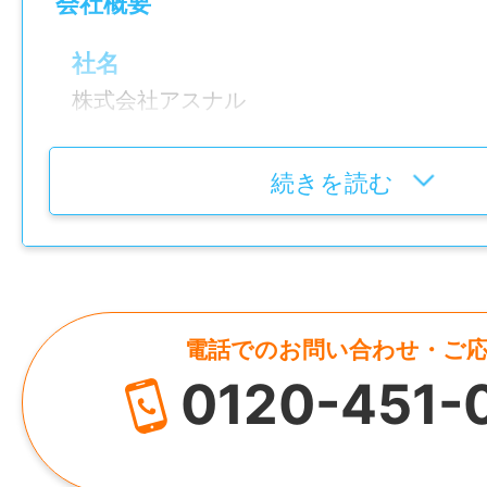
会社概要
賞与あり：（6月、12月）計2か月分（1か
社名
給）過去実績
年末年始手当（シフトによる）
株式会社アスナル
交通費規定支給
所在地
続きを読む
年間休日
大阪府茨木市蔵垣内3-18-12
107日
雇用形態
正社員
電話でのお問い合わせ・ご
0120-451-
経験
不問