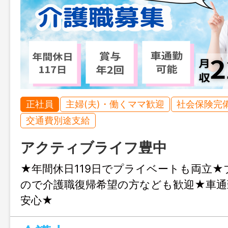
正社員
主婦(夫)・働くママ歓迎
社会保険完
交通費別途支給
アクティブライフ豊中
★年間休日119日でプライベートも両立★
ので介護職復帰希望の方なども歓迎★車通
安心★