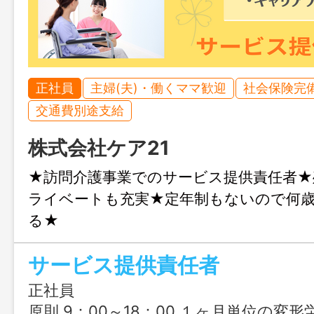
正社員
主婦(夫)・働くママ歓迎
社会保険完
交通費別途支給
株式会社ケア21
★訪問介護事業でのサービス提供責任者★
ライベートも充実★定年制もないので何
る★
サービス提供責任者
正社員
原則 9：00～18：00 １ヶ月単位の変形労働時間制の