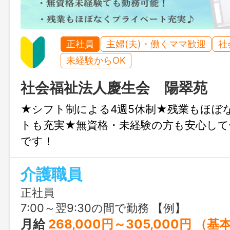
正社員
主婦(夫)・働くママ歓迎
社
未経験からOK
社会福祉法人慶生会 陽翠苑
★シフト制による4週5休制★残業もほぼ
トも充実★無資格・未経験の方も安心して
です！
介護職員
正社員
7:00～翌9:30の間で勤務 【例】 早出 7：00 ～ 15：30（休憩：11:00 ～ 12:00） 日勤 9：00 ～ 17：30（休憩：12:00 ～ 13:00） 遅出 10：30 ～ 19：00（休憩：14:00 ～ 15:0
月給
268,000円～305,000円 （基本給＋処遇改善＋夜勤5回） ※経験・能力を考慮し優遇 ※試用期間3ヶ月間（3ヶ月のうち2～3ヶ月は処遇改善手当な