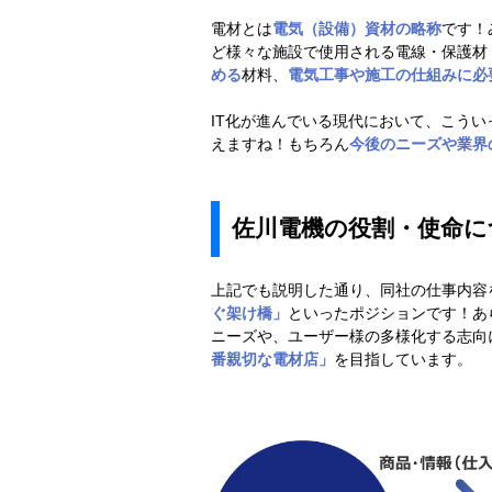
電材とは
電気（設備）資材の略称
です！
ど様々な施設で使用される電線・保護材
める
材料、
電気工事や施工の仕組みに必
IT化が進んでいる現代において、こうい
えますね！もちろん
今後のニーズや業界
佐川電機の役割・使命に
上記でも説明した通り、同社の仕事内容
ぐ架け橋」
といったポジションです！あ
ニーズや、ユーザー様の多様化する志向
番親切な電材店」
を目指しています。