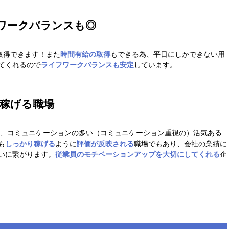
フワークバランスも◎
取得できます！また
時間有給の取得
もできる為、平日にしかできない用
てくれるので
ライフワークバランスも安定
しています。
稼げる職場
、
コミュニケーションの多い
（コミュニケーション重視の）
活気ある
も
しっかり稼げる
ように
評
価が反映される
職場でもあり、会社の業績に
いに繋がります。
従業員
の
モチ
ベーショ
ンアップ
を大切にして
くれる
企