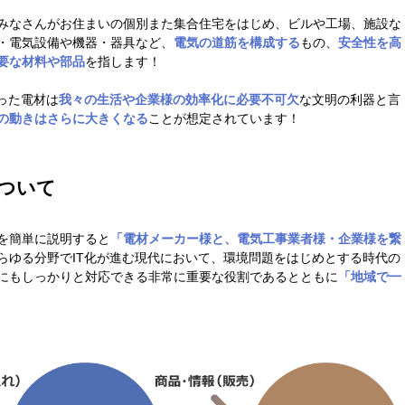
みなさんがお住まいの個別また集合住宅をはじめ、ビルや工場、施設な
・電気設備や機器・器具など、
電気の道筋を構成する
もの、
安全性を高
要な材料や部品
を指します！
った電材は
我々の生活や企業様の効率化に必要不可欠
な文明の利器と言
の動きはさらに大きくなる
ことが想定されています！
ついて
を簡単に説明すると
「電材メーカー様と、電気工事業者様・企業様を繋
らゆる分野でIT化が進む現代において、
環境問題をはじめとする時代の
にもしっかりと対応できる
非常に重要な役割
であるとともに
「地域で一