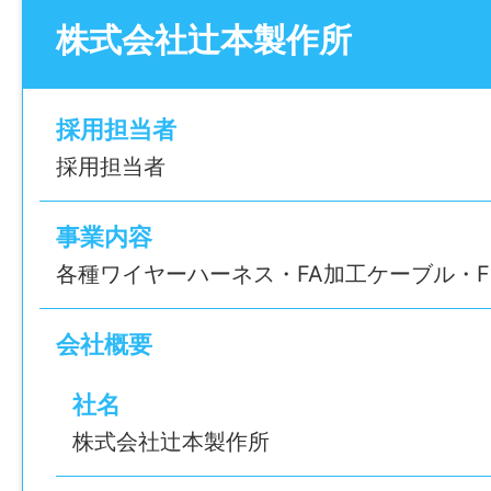
特記事項
株式会社辻本製作所
2026/05/11 23:59
休憩時間
賞与
・受動喫煙防止対策：喫煙室設置
60分
寸志あり
・試用期間：～3カ月
採用担当者
・試用期間中の労働条件：同条件
休日・休暇
雇用形態
・雇用期間の定め：なし
採用担当者
完全週休2日制（土日祝）
パート・アルバイト
・定年制：なし
※平日に祝日がある場合は、土曜日が振替出
事業内容
・再雇用制度：なし
経験
・固定残業代制：なし
各種ワイヤーハーネス・FA加工ケーブル・F
諸手当
未経験可
昇給あり
情報公開日
会社概要
通勤手当あり
年齢制限
2026/05/11 23:59
家族手当あり(配偶者10,000円、子供1人当たり
社名
不問
歳未満、上限3名まで）)
株式会社辻本製作所
役職手当あり
学歴