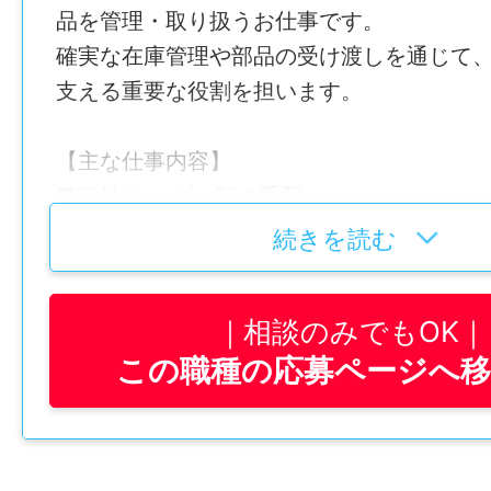
高卒以上
品を管理・取り扱うお仕事です。
雇用形態
確実な在庫管理や部品の受け渡しを通じて
パート・アルバイト
就業時間
支える重要な役割を担います。
9：00〜18：00
経験
【主な仕事内容】
未経験可
休憩時間
■部材/ケーブル類の手配
60分
■ピッキング作業
続きを読む
年齢制限
■部品の受け入れ作業
不問
休日・休暇
■資材業務全般
相談のみでもOK
完全週休2日制（土日祝）
学歴
この職種の応募ページへ
※平日に祝日がある場合は、土曜日が振替出
高卒以上
仕事内容変更の可能性：なし
諸手当
就業時間
就業場所
昇給あり