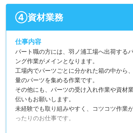
①9:00~15:00
通勤手当あり
〒771-4307 徳島県勝浦郡勝浦町三渓古川8-
②9:00~16:00
④資材業務
退職金制度あり
勤務地変更の可能性：なし
③9:00~17:00
家族手当あり(配偶者10,000円、子供1人当たり
④9:00~18:00
給与
歳未満、上限3名まで）)
上記より選択
仕事内容
役職手当あり
月給 （基本給）200,000～210,000円
パート職の方には、羽ノ浦工場へ出荷する
皆勤手当あり
休憩時間
ング作業がメインとなります。
その他手当あり(時間外手当、食事手当6,000
賞与
60分
工場内でパーツごとに分かれた箱の中から
あり
量のパーツを集める作業です。
加入保険等
就業日
その他にも、パーツの受け入れ作業や資材
社会保険完備（雇用・健康・労災・厚生）
年間休日
平日週3日以上～（企業が選択した固定シフ
伝いもお願いします。
115日
未経験でも取り組みやすく、コツコツ作業
マイカー通勤
休日・休暇
ったりのお仕事です。
可
雇用形態
シフトによる
正社員