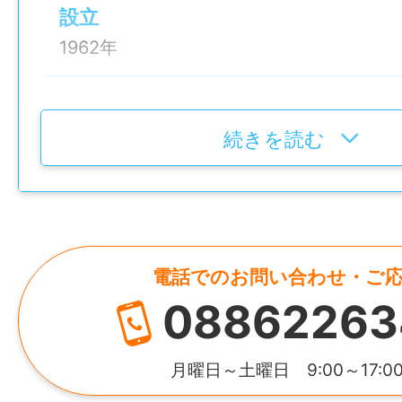
皆勤手当あり
設立
高卒以上
その他手当あり(時間外手当、食事手当6,000
1962年
就業時間
加入保険等
代表者
①9:00~15:00
社会保険完備（雇用・健康・労災・厚生）
辻本 国政
続きを読む
②9:00~16:00
③9:00~17:00
マイカー通勤
資本金
④9:00~18:00
可
3,200万
上記より選択
時間外
電話でのお問い合わせ・ご
HP
休憩時間
月平均20時間程度
08862263
http://www.kk-tsujimoto.co.jp/index.htm
60分
特記事項
所在地
月曜日～土曜日 9:00～17:0
就業日
・受動喫煙防止対策：喫煙室設置
奈良県香芝市2丁目862番地