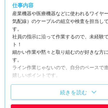
仕事内容
産業機器や医療機器などに使われるワイヤ
仕事内容変更の可能性：なし
気配線）のケーブルの組立や検査を担当し
す。
就業場所
社員の指示に沿って作業するので、未経験
〒779-1101 徳島県阿南市羽ノ浦町中庄上ナカ
ト！
勤務地変更の可能性：なし
細かい作業や黙々と取り組むのが好きな方
す。
給与
ライン作業じゃないので、自分のペースで
月給 （基本給）200,000～210,000円
嬉しいポイントです。
賞与
【主な仕事内容】
続きを読む
あり
・ケーブルの組立工程
・ケーブルの検査工程