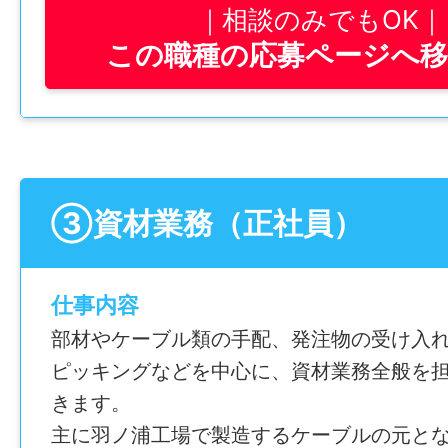
年間休日
相談のみでもOK
115日
この職種の応募ページへ
仕事内容変更の可能性：なし
雇用形態
正社員
就業場所
〒779-1101 徳島県阿南市羽ノ浦町中庄上ナカ
経験
③資材業務（正社員）
勤務地変更の可能性：なし
未経験可
※Word、Excel等の入力スキル必須
給与
仕事内容
時給 1,080円～
年齢制限
部材やケーブル類の手配、発注物の受け入
〜45歳(長期キャリア形成を図るため)
ピッキングなどを中心に、資材業務全般を
賞与
きます。
寸志あり
学歴
主に羽ノ浦工場で製造するケーブルの元と