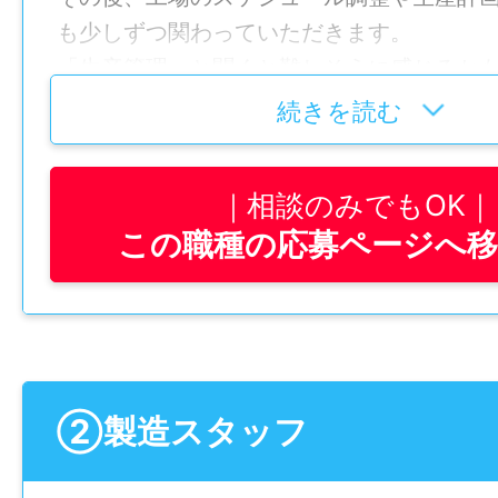
も少しずつ関わっていただきます。
「生産管理」と聞くと難しそうに感じるか
が、実際には担当部門の進行管理やスタッ
続きを読む
中心。
未経験の方でも安心してスタートできます
相談のみでもOK
ものづくりに興味がある方、コツコツ取り
この職種の応募ページへ
方にぴったりの職場です！
あなたのペースで成長できる環境を整えて
【主な仕事内容】
■ケーブルの製造（加工/組立/検査）
■生産管理
②製造スタッフ
■図面/製作展開等