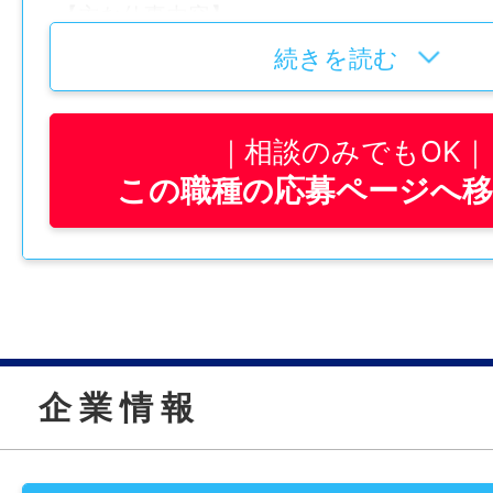
【主な仕事内容】
時間外
諸手当
■ピッキング作業
続きを読む
月平均20時間程度
経験
■部品の受け入れ作業
昇給あり
未経験可
■資材業務全般
通勤手当あり
特記事項
※Word、Excel等の入力スキル必須
相談のみでもOK
・受動喫煙防止対策：喫煙室設置
この職種の応募ページへ
加入保険等
・試用期間：～3カ月
年齢制限
仕事内容変更の可能性：なし
労災保険
・試用期間中の労働条件：時給1080円 時
〜40歳(長期キャリア形成を図るため)
手当なし
就業場所
マイカー通勤
・雇用期間の定め：なし
学歴
〒771-4307 徳島県勝浦郡勝浦町三渓古川8-
可
・定年制：あり（60歳）
高卒以上
勤務地変更の可能性：なし
・再雇用制度：あり（65歳）
企 業 情 報
時間外
・固定残業代制：なし
就業時間
給与
無し
9：00〜18：00
時給 1080円～
情報公開日